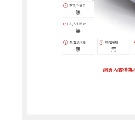
車頂/內支架
4
無
右/左側戶定
5
無
右/左後大樑
右/左輪艙
6
7
無
無
網頁內容僅為