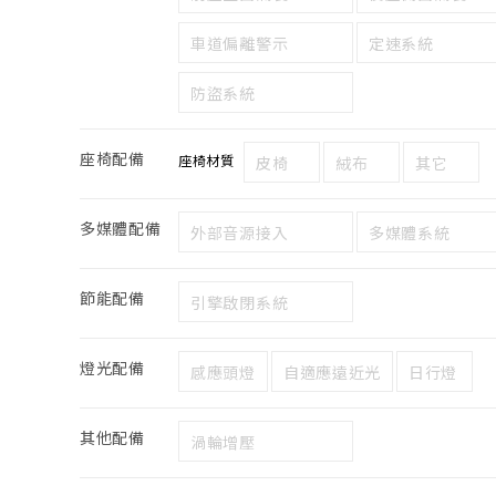
車道偏離警示
定速系統
防盜系統
座椅配備
座椅材質
皮椅
絨布
其它
多媒體配備
外部音源接入
多媒體系統
節能配備
引擎啟閉系統
燈光配備
感應頭燈
自適應遠近光
日行燈
其他配備
渦輪增壓