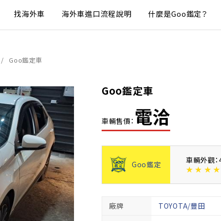
找海外車
海外車進口流程說明
什麼是Goo鑑定？
Goo鑑定車
Goo鑑定車
電洽
車輛售價：
車輛外觀：
Goo鑑定
★
★
★
★
廠牌
TOYOTA/豐田