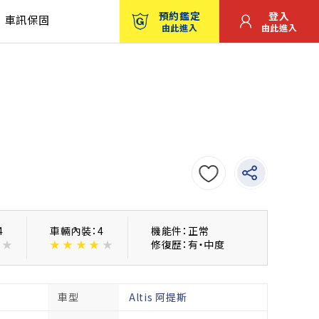
預約鑑定
登入
車訊保固
由此進入
由此進入
4
車輛內裝：4
機能件：正常
★
★
★
★
★
★
修復歴：有・中度
車型
Altis 阿提斯