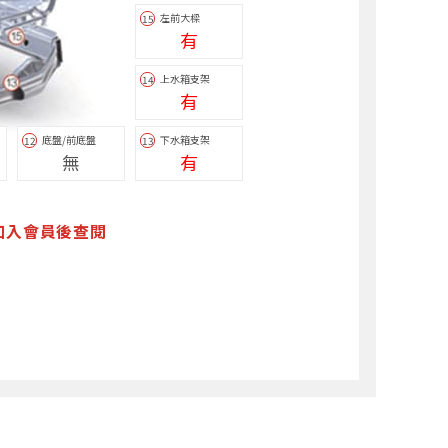
左前大樑
15
有
上水箱支架
14
有
底盤/前底盤
下水箱支架
12
13
無
有
加入會員後查閱