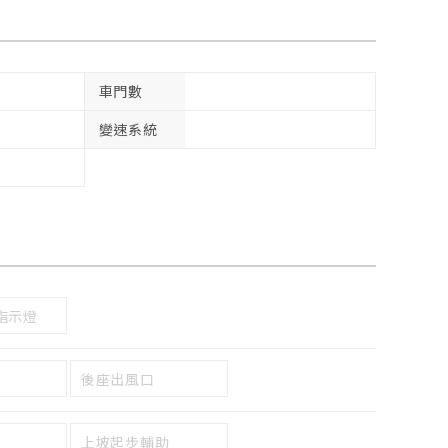
車門數
變速系統
指示燈
後座出風口
上坡起步輔助