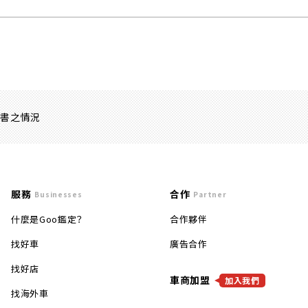
證書之情況
服務
合作
Businesses
Partner
什麼是Goo鑑定？
合作夥伴
找好車
廣告合作
找好店
車商加盟
加入我們
找海外車