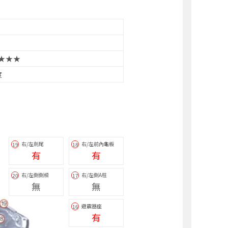
★★★
度
右/左劍尾
右/左前內龜板
19
18
有
有
右/左側側樑
右/左側A柱
20
17
無
無
避震器座
16
有