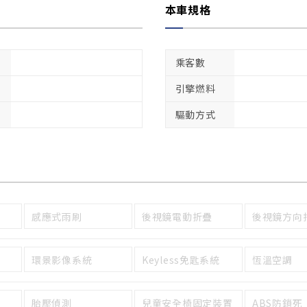
本車規格
乘客數
引擎燃料
驅動方式
感應式雨刷
後視鏡電動折疊
後視鏡方向
環景影像系統
Keyless免匙系統
恆溫空調
胎壓偵測
兒童安全椅固定裝置
ABS防鎖死