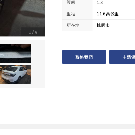
等級
1.8
里程
11.6萬公里
所在地
桃園市
1
/
8
申請
聯絡我們