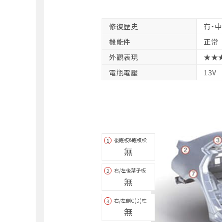
修復歴史
有・
機能件
正常
外觀表現
★★
電瓶電壓
13V
後底板&底橫樑
1
無
右/左後葉子板
2
無
右/左側C(D)柱
3
無