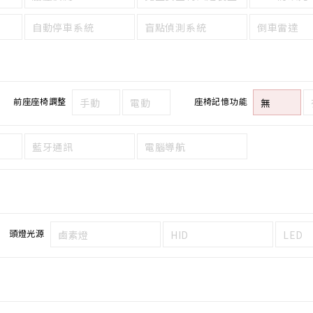
自動停車系統
盲點偵測系統
倒車雷達
前座座椅調整
座椅記憶功能
手動
電動
無
藍牙通訊
電腦導航
頭燈光源
鹵素燈
HID
LED