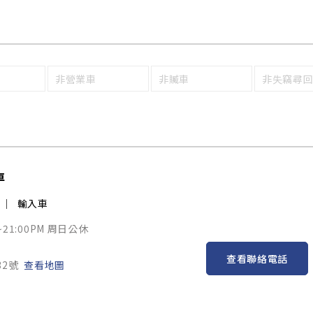
非營業車
非贓車
非失竊尋
車
輸入車
~21:00PM 周日公休
查看聯絡電話
32號
查看地圖