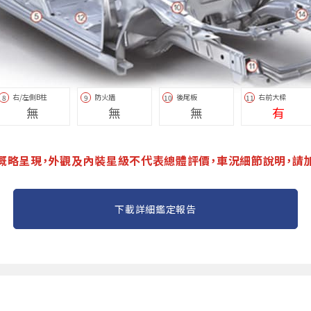
右/左側B柱
防火牆
後尾板
右前大樑
8
9
10
11
無
無
無
有
概略呈現，外觀及內裝星級不代表總體評價，車況細節說明，請
下載詳細鑑定報告