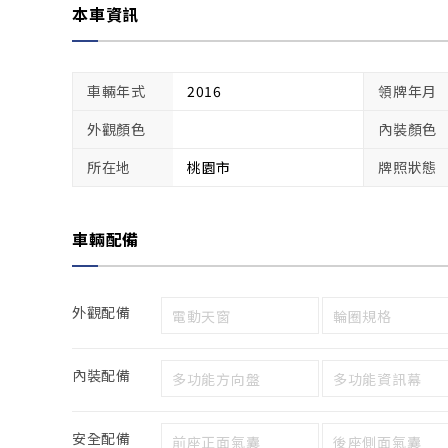
本車資訊
車輛年式
2016
領牌年月
外觀顏色
內裝顏色
所在地
桃園市
牌照狀態
車輛配備
外觀配備
電動天窗
輪圈規格
內裝配備
多功能方向盤
多功能資訊幕
安全配備
前座正面氣囊
後座側面氣囊