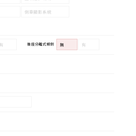
倒車顯影系統
後座分離式傾倒
有
無
有