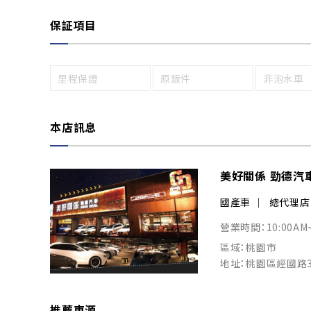
保証項目
里程保證
原鈑件
非泡水車
本店訊息
美好關係 勁德汽
國產車
總代理店
營業時間：10:00AM
區域：桃園市
地址：桃園區經國路
推薦車源