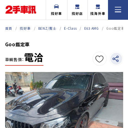
找好車
找好店
找海外車
首頁
找好車
BENZ/賓士
E-Class
E63 AMG
Goo鑑定車
Goo鑑定車
電洽
車輛售價：