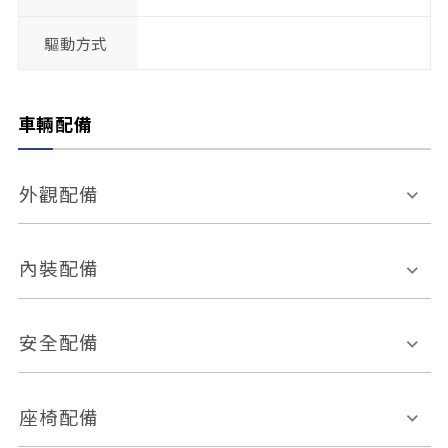
驅動方式
車輛配備
外觀配備
電動天窗
輪圈規格
內裝配備
感應式雨刷
後視鏡電動折疊
多功能方向盤
多功能資訊幕
安全配備
後視鏡方向指示燈
環景影像系統
Keyless免匙系統
前座正面氣囊
後座側面氣囊
座椅配備
恆溫空調
後座出風口