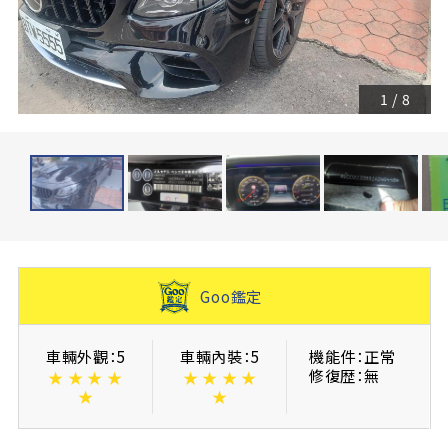
1
/
8
Goo鑑定
車輛外觀：5
車輛內裝：5
機能件：正常
修復歴：無
★
★
★
★
★
★
★
★
★
★