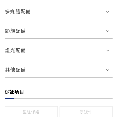
胎壓偵測
兒童安全椅固定裝置
座椅材質
多媒體配備
ABS防鎖死
上坡起步輔助
皮椅
絨布
車道偏離警示
定速系統
其它
外部音源接入
多媒體系統
節能配備
自動停車系統
盲點偵測系統
前座座椅調整
藍牙通訊
電腦導航
引擎啟閉系統
燈光配備
手動
電動
倒車雷達
倒車顯影系統
防盜系統
座椅記憶功能
感應頭燈
自適應遠近光
其他配備
無
有
日行燈
渦輪增壓
後座分離式傾倒
保証項目
頭燈光源
無
有
鹵素燈
HID
里程保證
原鈑件
LED