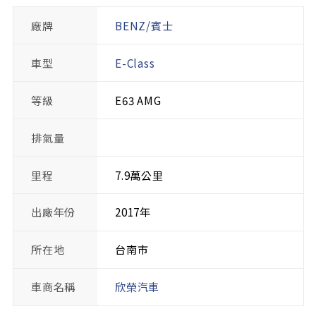
廠牌
BENZ/賓士
車型
E-Class
等級
E63 AMG
排氣量
里程
7.9萬公里
出廠年份
2017年
所在地
台南市
車商名稱
欣榮汽車