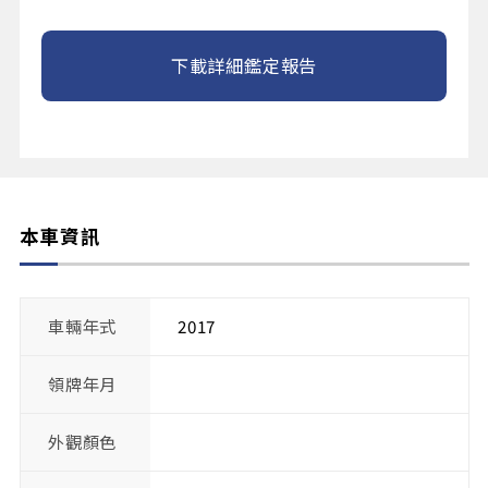
下載詳細鑑定報告
本車資訊
車輛年式
2017
領牌年月
外觀顏色