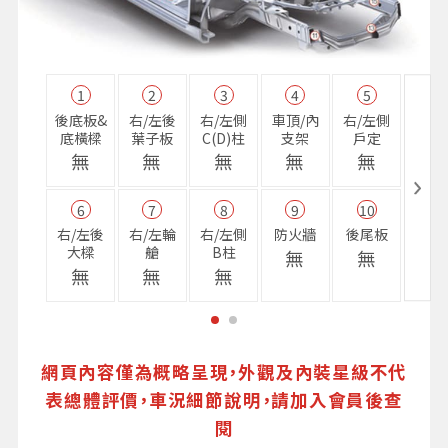
1
2
3
4
5
11
後底板&
右/左後
右/左側
車頂/內
右/左側
右前
底橫樑
葉子板
C(D)柱
支架
戶定
樑
無
無
無
無
無
無
6
7
8
9
10
16
右/左後
右/左輪
右/左側
防火牆
後尾板
避震
大樑
艙
B柱
座
無
無
無
無
無
無
網頁內容僅為概略呈現，外觀及內裝星級不代
表總體評價，車況細節說明，請加入會員後查
閱