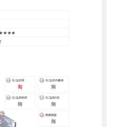
★★★★
度
右/左劍尾
右/左前內龜板
19
18
有
無
右/左側側樑
右/左側A柱
20
17
無
無
避震器座
16
無