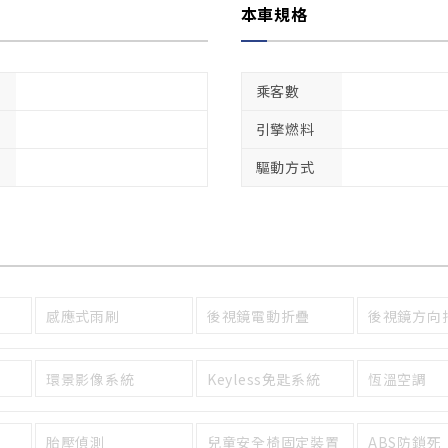
本車規格
乘客數
引擎燃料
驅動方式
感應式雨刷
後視鏡電動折疊
後視鏡方向
環景影像系統
Keyless免匙系統
恆溫空調
胎壓偵測
兒童安全椅固定裝置
ABS防鎖死