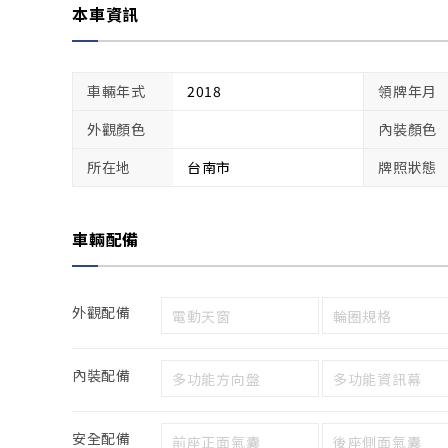
本車資訊
車輛年式
2018
領牌年月
外觀顏色
內裝顏色
所在地
台南市
牌照狀態
車輛配備
外觀配備
電動天窗
輪圈規格
內裝配備
多功能方向盤
多功能資訊幕
安全配備
前座正面氣囊
後座側面氣囊