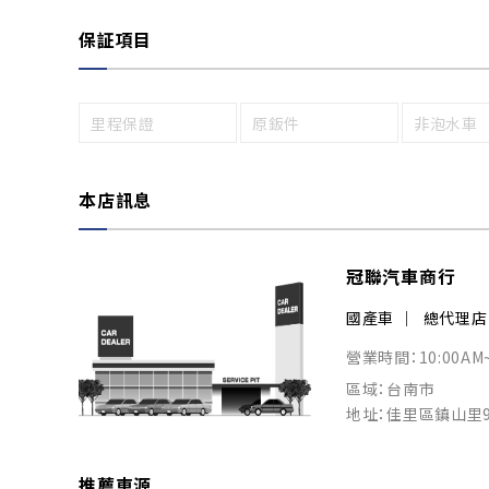
保証項目
里程保證
原鈑件
非泡水車
本店訊息
冠聯汽車商行
國產車
總代理店
營業時間：10:00AM
區域：台南市
地址：佳里區鎮山里9
推薦車源