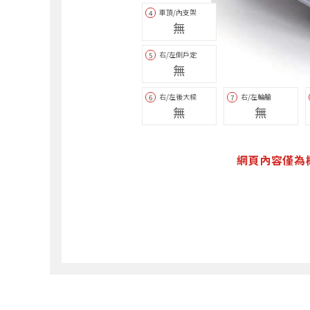
車頂/內支架
4
無
右/左側戶定
5
無
右/左後大樑
右/左輪艙
6
7
無
無
網頁內容僅為