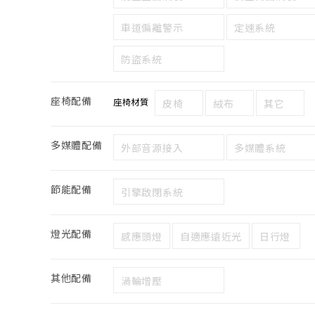
車道偏離警示
定速系統
防盜系統
座椅配備
座椅材質
皮椅
絨布
其它
多媒體配備
外部音源接入
多媒體系統
節能配備
引擎啟閉系統
燈光配備
感應頭燈
自適應遠近光
日行燈
其他配備
渦輪增壓