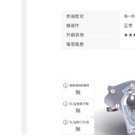
修復歴史
有・
機能件
正常
外觀表現
★★
電瓶電壓
後底板&底橫樑
1
無
右/左後葉子板
2
無
右/左側C(D)柱
3
無