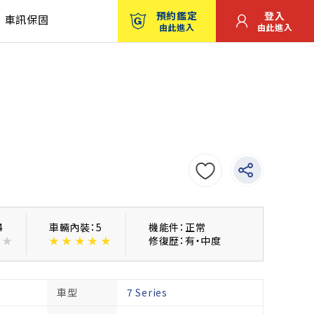
預約鑑定
登入
車訊保固
由此進入
由此進入
4
車輛內裝：5
機能件：正常
★
★
★
★
★
★
修復歴：有・中度
車型
7 Series