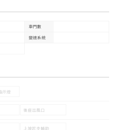
車門數
變速系統
指示燈
後座出風口
上坡起步輔助