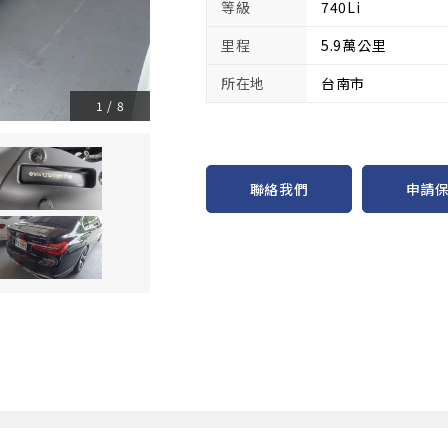
等級
740Li
里程
5.9萬公里
所在地
台南市
1
/
8
申請
聯絡我們