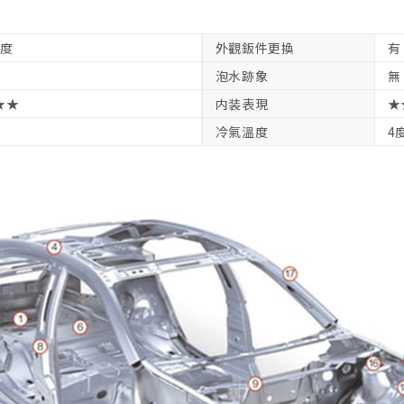
中度
外觀鈑件更換
有
泡水跡象
無
★★
内装表現
★
冷氣溫度
4