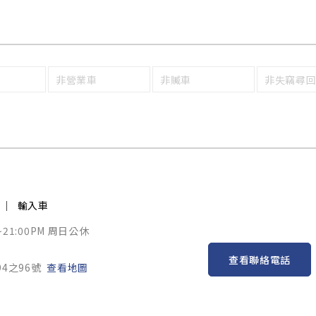
非營業車
非贓車
非失竊尋
輸入車
~21:00PM 周日公休
查看聯絡電話
4之96號
查看地圖