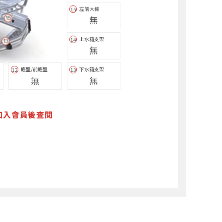
左前大樑
15
無
上水箱支架
14
無
底盤/前底盤
下水箱支架
12
13
無
無
加入會員後查閱