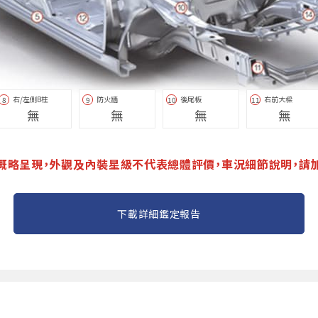
右/左側B柱
防火牆
後尾板
右前大樑
8
9
10
11
無
無
無
無
概略呈現，外觀及內裝星級不代表總體評價，車況細節說明，請
下載詳細鑑定報告