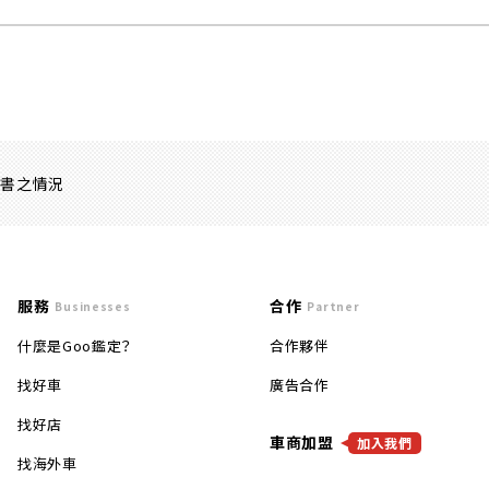
證書之情況
服務
合作
Businesses
Partner
什麼是Goo鑑定？
合作夥伴
找好車
廣告合作
找好店
車商加盟
加入我們
找海外車