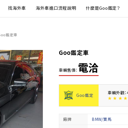
找海外車
海外車進口流程說明
什麼是Goo鑑定？
Goo鑑定車
Goo鑑定車
電洽
車輛售價：
車輛外觀：
Goo鑑定
★
★
★
★
廠牌
BMW/寶馬