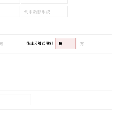
倒車顯影系統
後座分離式傾倒
有
無
有