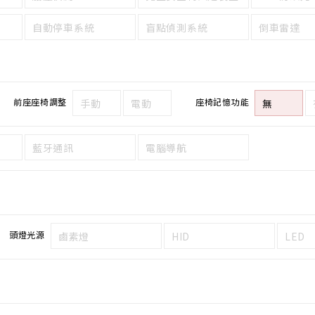
自動停車系統
盲點偵測系統
倒車雷達
前座座椅調整
座椅記憶功能
手動
電動
無
藍牙通訊
電腦導航
頭燈光源
鹵素燈
HID
LED