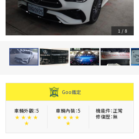
1
/
8
Goo鑑定
車輛外觀：5
車輛內裝：5
機能件：正常
修復歴：無
★
★
★
★
★
★
★
★
★
★