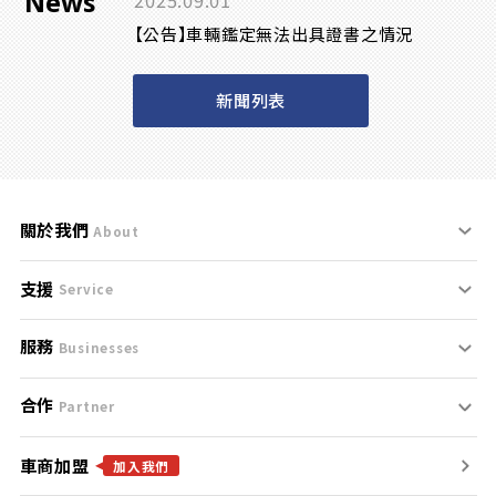
News
2025.09.01
【公告】車輛鑑定無法出具證書之情況
新聞列表
關於我們
About
支援
刊登規範
Service
服務
支援中心
服務條款
Businesses
合作
什麼是Goo鑑定？
聯絡我們
免責聲明
Partner
車商加盟
合作夥伴
找好車
隱私權政策
加入我們