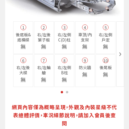
1
2
3
4
5
11
後底板&
右/左後
右/左側
車頂/內
右/左側
右前
底橫樑
葉子板
C(D)柱
支架
戶定
樑
無
無
無
無
無
無
6
7
8
9
10
16
右/左後
右/左輪
右/左側
防火牆
後尾板
避震
大樑
艙
B柱
座
無
無
無
無
無
無
網頁內容僅為概略呈現，外觀及內裝星級不代
表總體評價，車況細節說明，請加入會員後查
閱