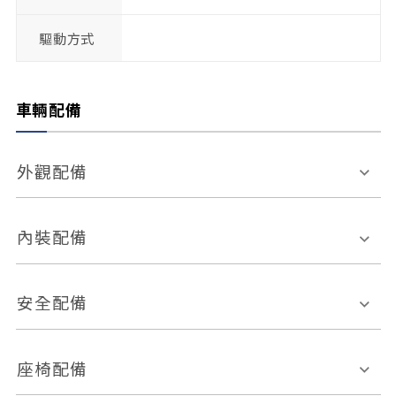
驅動方式
車輛配備
外觀配備
電動天窗
輪圈規格
內裝配備
感應式雨刷
後視鏡電動折疊
多功能方向盤
多功能資訊幕
安全配備
後視鏡方向指示燈
環景影像系統
Keyless免匙系統
前座正面氣囊
後座側面氣囊
座椅配備
恆溫空調
後座出風口