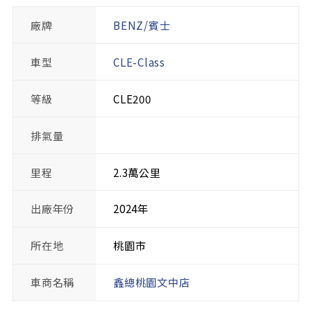
廠牌
BENZ/賓士
車型
CLE-Class
等級
CLE200
排氣量
里程
2.3萬公里
出廠年份
2024年
所在地
桃園市
車商名稱
鑫總桃園文中店