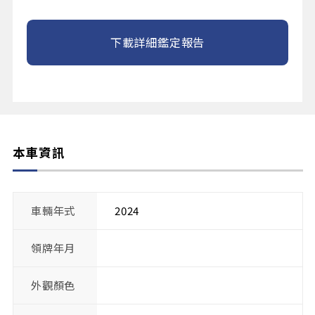
下載詳細鑑定報告
本車資訊
車輛年式
2024
領牌年月
外觀顏色