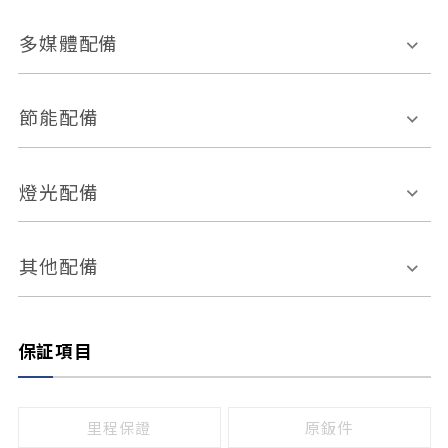
胎壓偵測
兒童安全椅固定裝置
座椅材質
多媒體配備
ABS防鎖死
上坡起步輔助
皮椅
絨布
車道偏離警示
定速系統
其它
外部音源接入
多媒體系統
節能配備
自動停車系統
盲點偵測系統
前座座椅調整
藍牙通訊
電腦導航
引擎啟閉系統
燈光配備
手動
電動
倒車雷達
倒車顯影系統
防盜系統
座椅記憶功能
感應頭燈
自適應遠近光
其他配備
無
有
日行燈
渦輪增壓
後座分離式傾倒
保証項目
頭燈光源
無
有
鹵素燈
HID
里程保證
原鈑件
LED