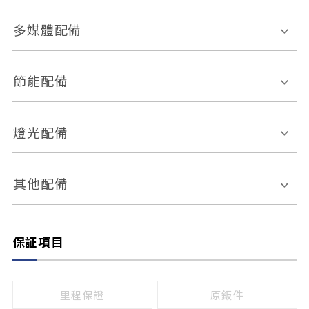
胎壓偵測
兒童安全椅固定裝置
座椅材質
多媒體配備
ABS防鎖死
上坡起步輔助
皮椅
絨布
車道偏離警示
定速系統
其它
外部音源接入
多媒體系統
節能配備
自動停車系統
盲點偵測系統
前座座椅調整
藍牙通訊
電腦導航
引擎啟閉系統
燈光配備
手動
電動
倒車雷達
倒車顯影系統
防盜系統
座椅記憶功能
感應頭燈
自適應遠近光
其他配備
無
有
日行燈
渦輪增壓
後座分離式傾倒
保証項目
頭燈光源
無
有
鹵素燈
HID
里程保證
原鈑件
LED