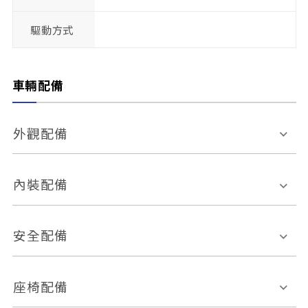
驅動方式
車輛配備
外觀配備
電動天窗
輪圈規格
內裝配備
感應式雨刷
後視鏡電動折疊
多功能方向盤
多功能資訊幕
安全配備
後視鏡方向指示燈
環景影像系統
Keyless免匙系統
前座正面氣囊
後座側面氣囊
座椅配備
恆溫空調
後座出風口