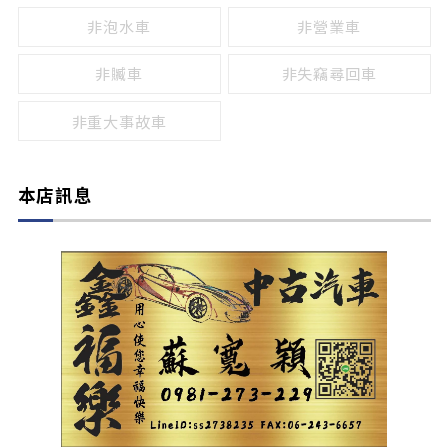
非泡水車
非營業車
非贓車
非失竊尋回車
非重大事故車
本店訊息