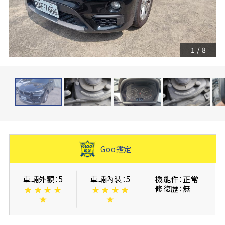
1
/
8
Goo鑑定
車輛外觀：5
車輛內裝：5
機能件：正常
修復歴：無
★
★
★
★
★
★
★
★
★
★