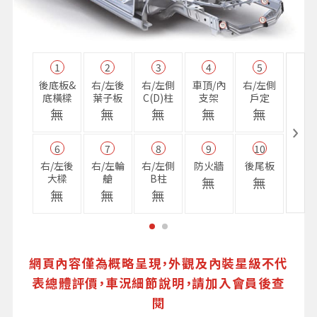
1
2
3
4
5
11
後底板&
右/左後
右/左側
車頂/內
右/左側
右前
底橫樑
葉子板
C(D)柱
支架
戶定
樑
無
無
無
無
無
無
6
7
8
9
10
16
右/左後
右/左輪
右/左側
防火牆
後尾板
避震
大樑
艙
B柱
座
無
無
無
無
無
無
網頁內容僅為概略呈現，外觀及內裝星級不代
表總體評價，車況細節說明，請加入會員後查
閱