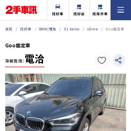
找好車
找好店
找海外車
首頁
找好車
BMW/寶馬
X1 Series
sDrive
Goo鑑定車
Goo鑑定車
電洽
車輛售價：