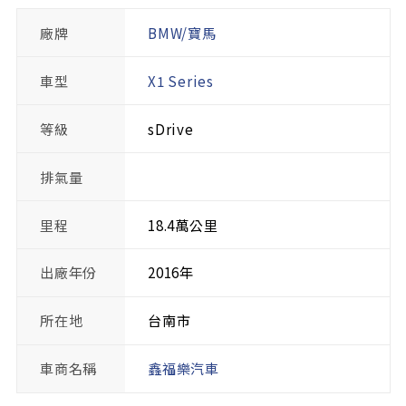
廠牌
BMW/寶馬
車型
X1 Series
等級
sDrive
排氣量
里程
18.4萬公里
出廠年份
2016年
所在地
台南市
車商名稱
鑫福樂汽車