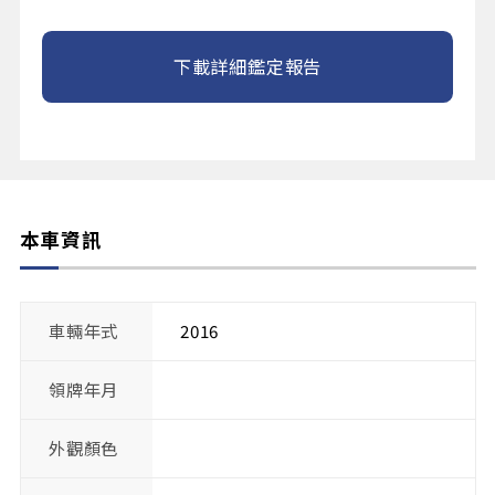
下載詳細鑑定報告
本車資訊
車輛年式
2016
領牌年月
外觀顏色