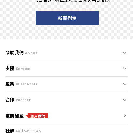
新聞列表
關於我們
About
支援
刊登規範
Service
服務
支援中心
服務條款
Businesses
合作
什麼是Goo鑑定？
聯絡我們
免責聲明
Partner
車商加盟
合作夥伴
找好車
隱私權政策
加入我們
社群
Follow us on
廣告合作
找好店
團隊