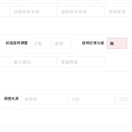
自動停車系統
盲點偵測系統
倒車雷達
前座座椅調整
座椅記憶功能
手動
電動
無
藍牙通訊
電腦導航
頭燈光源
鹵素燈
HID
LED