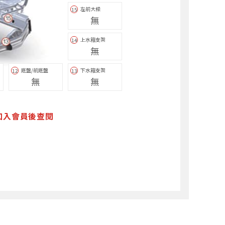
左前大樑
15
無
上水箱支架
14
無
底盤/前底盤
下水箱支架
12
13
無
無
加入會員後查閱