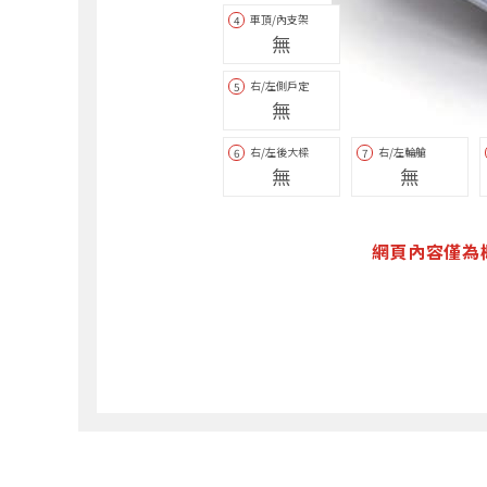
車頂/內支架
4
無
右/左側戶定
5
無
右/左後大樑
右/左輪艙
6
7
無
無
網頁內容僅為