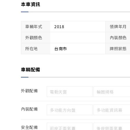
本車資訊
車輛年式
2018
領牌年月
外觀顏色
內裝顏色
所在地
台南市
牌照狀態
車輛配備
外觀配備
電動天窗
輪圈規格
內裝配備
多功能方向盤
多功能資訊幕
安全配備
前座正面氣囊
後座側面氣囊