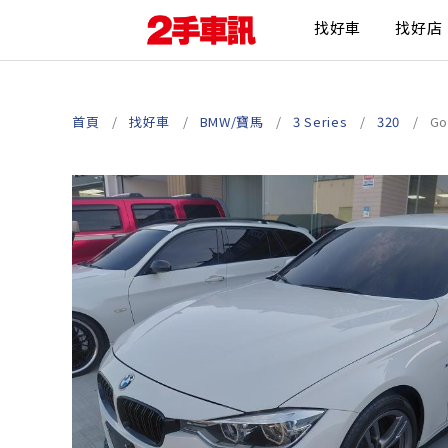
找好車
找好店
首頁
找好車
BMW/寶馬
3 Series
320
G