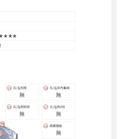
★★★★
度
右/左劍尾
右/左前內龜板
19
18
無
無
右/左側側樑
右/左側A柱
20
17
無
無
避震器座
16
無