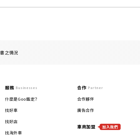
證書之情況
服務
合作
Businesses
Partner
什麼是Goo鑑定？
合作夥伴
找好車
廣告合作
找好店
車商加盟
加入我們
找海外車