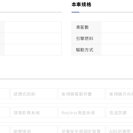
本車規格
乘客數
引擎燃料
驅動方式
感應式雨刷
後視鏡電動折疊
後視鏡方向
環景影像系統
Keyless免匙系統
恆溫空調
胎壓偵測
兒童安全椅固定裝置
ABS防鎖死