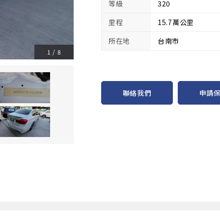
等級
320
里程
15.7萬公里
所在地
台南市
1
/
8
申請
聯絡我們