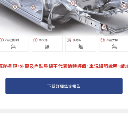
右/左側B柱
防火牆
後尾板
右前大樑
8
9
10
11
無
無
無
無
概略呈現，外觀及內裝星級不代表總體評價，車況細節說明，請
下載詳細鑑定報告