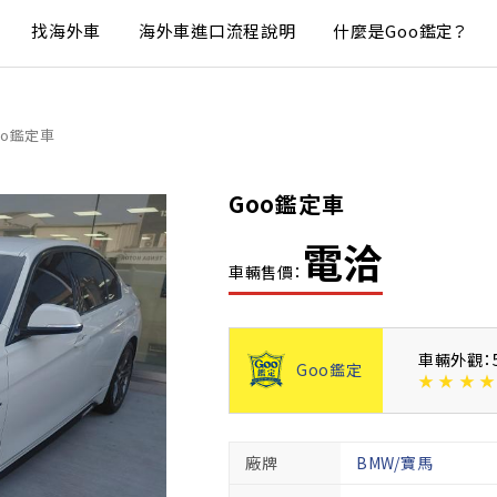
找海外車
海外車進口流程說明
什麼是Goo鑑定？
oo鑑定車
Goo鑑定車
電洽
車輛售價：
車輛外觀：
Goo鑑定
★
★
★
★
廠牌
BMW/寶馬