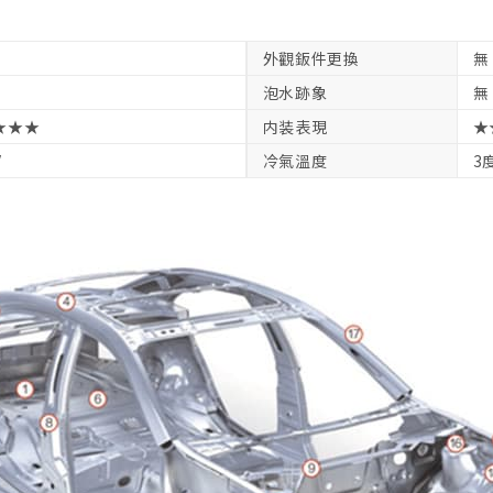
外觀鈑件更換
無
泡水跡象
無
★★★
内装表現
★
V
冷氣溫度
3