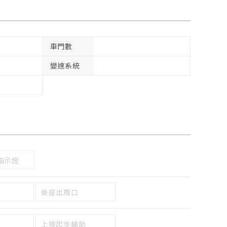
車門數
變速系統
指示燈
後座出風口
上坡起步輔助