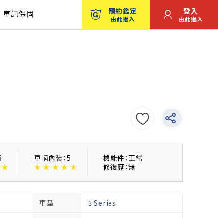
預約鑑定
登入
車訊保固
由此進入
由此進入
5
車輛內裝：5
機能件：正常
★
★
★
★
★
★
修復歴：無
車型
3 Series