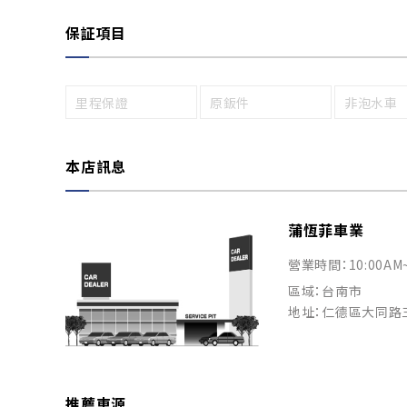
保証項目
里程保證
原鈑件
非泡水車
本店訊息
蒲恆菲車業
營業時間：10:00AM
區域：台南市
地址：仁德區大同路
推薦車源