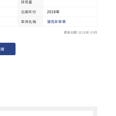
排氣量
出廠年份
2018年
車商名稱
蒲恆菲車業
更新日期:2026年 05月
保固