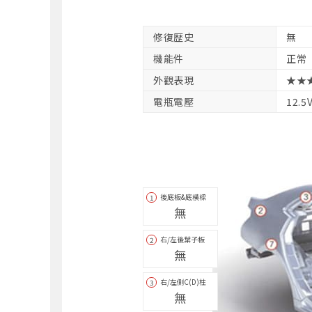
修復歴史
無
機能件
正常
外觀表現
★★
電瓶電壓
12.5
後底板&底橫樑
1
無
右/左後葉子板
2
無
右/左側C(D)柱
3
無