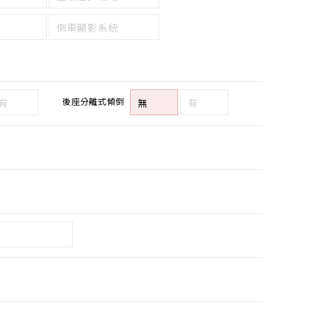
倒車顯影系統
後座分離式傾倒
有
無
有