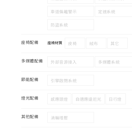
車道偏離警示
定速系統
防盜系統
座椅配備
座椅材質
皮椅
絨布
其它
多媒體配備
外部音源接入
多媒體系統
節能配備
引擎啟閉系統
燈光配備
感應頭燈
自適應遠近光
日行燈
其他配備
渦輪增壓