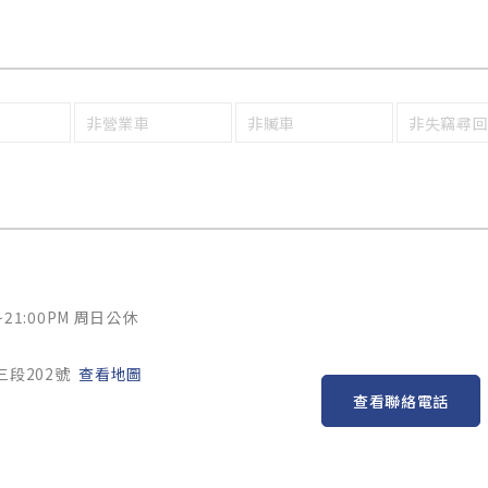
非營業車
非贓車
非失竊尋
~21:00PM 周日公休
三段202號
查看地圖
查看聯絡電話