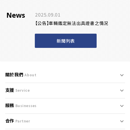
News
2025.09.01
【公告】車輛鑑定無法出具證書之情況
新聞列表
關於我們
About
支援
刊登規範
Service
服務
支援中心
服務條款
Businesses
合作
什麼是Goo鑑定？
聯絡我們
免責聲明
Partner