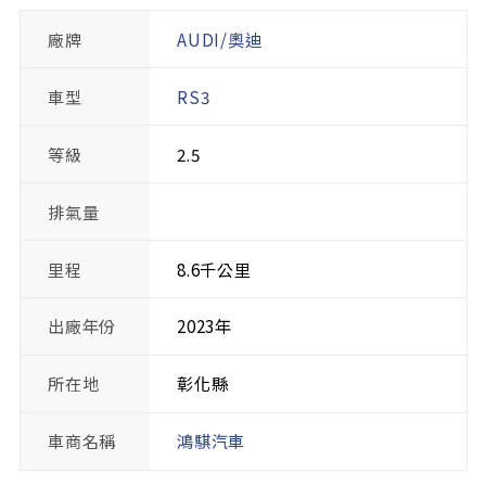
廠牌
AUDI/奧迪
車型
RS3
等級
2.5
排氣量
里程
8.6千公里
出廠年份
2023年
所在地
彰化縣
車商名稱
鴻騏汽車