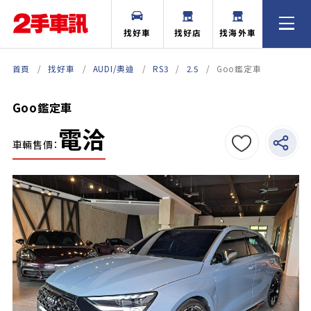
找好車
找好店
找海外車
首頁
找好車
AUDI/奧迪
RS3
2.5
Goo鑑定車
Goo鑑定車
電洽
車輛售價：