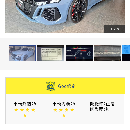
1
/
8
Goo鑑定
車輛外觀：5
車輛內裝：5
機能件：正常
修復歴：無
★
★
★
★
★
★
★
★
★
★