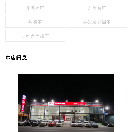
非泡水車
非營業車
非贓車
非失竊尋回車
非重大事故車
本店訊息