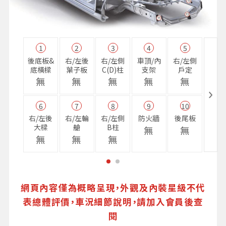
1
2
3
4
5
11
後底板&
右/左後
右/左側
車頂/內
右/左側
右前
底橫樑
葉子板
C(D)柱
支架
戶定
樑
無
無
無
無
無
無
6
7
8
9
10
16
右/左後
右/左輪
右/左側
防火牆
後尾板
避震
大樑
艙
B柱
座
無
無
無
無
無
無
網頁內容僅為概略呈現，外觀及內裝星級不代
表總體評價，車況細節說明，請加入會員後查
閱