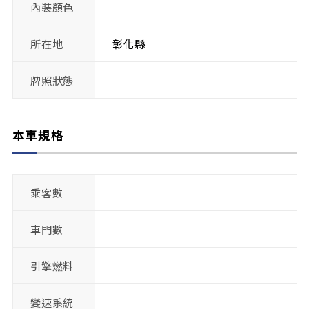
內裝顏色
所在地
彰化縣
牌照狀態
本車規格
乘客數
車門數
引擎燃料
變速系統