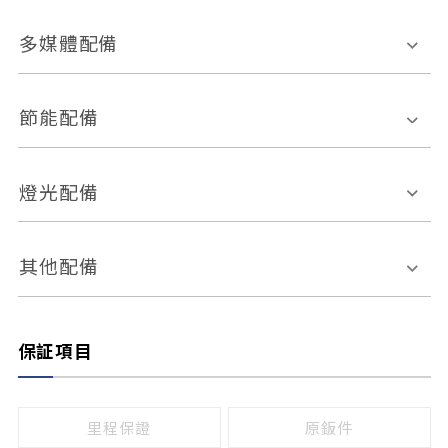
胎壓偵測
兒童安全椅固定裝置
座椅材質
多媒體配備
ABS防鎖死
上坡起步輔助
皮椅
絨布
車道偏離警示
定速系統
其它
外部音源接入
多媒體系統
節能配備
自動停車系統
盲點偵測系統
前座座椅調整
藍牙通訊
電腦導航
引擎啟閉系統
燈光配備
手動
電動
倒車雷達
倒車顯影系統
防盜系統
座椅記憶功能
感應頭燈
自適應遠近光
其他配備
無
有
日行燈
渦輪增壓
後座分離式傾倒
保証項目
頭燈光源
無
有
鹵素燈
HID
里程保證
原鈑件
LED