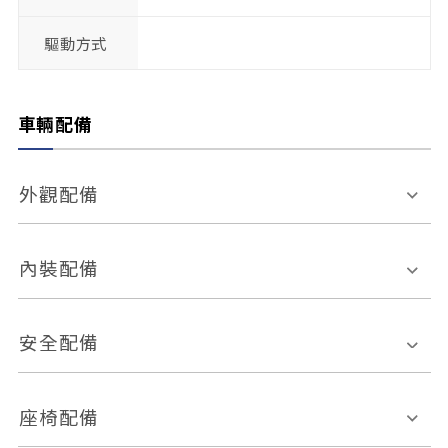
驅動方式
車輛配備
外觀配備
電動天窗
輪圈規格
內裝配備
感應式雨刷
後視鏡電動折疊
多功能方向盤
多功能資訊幕
安全配備
後視鏡方向指示燈
環景影像系統
Keyless免匙系統
前座正面氣囊
後座側面氣囊
座椅配備
恆溫空調
後座出風口