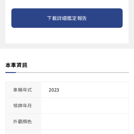
下載詳細鑑定報告
本車資訊
車輛年式
2023
領牌年月
外觀顏色