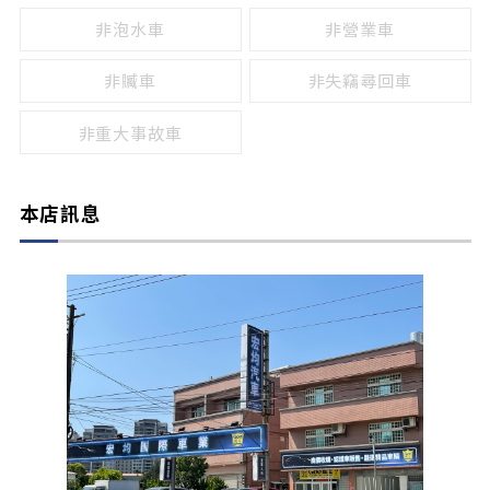
非泡水車
非營業車
非贓車
非失竊尋回車
非重大事故車
本店訊息