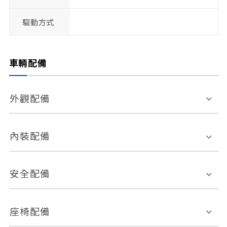
驅動方式
車輛配備
外觀配備
電動天窗
輪圈規格
內裝配備
感應式雨刷
後視鏡電動折疊
多功能方向盤
多功能資訊幕
安全配備
後視鏡方向指示燈
環景影像系統
Keyless免匙系統
前座正面氣囊
後座側面氣囊
座椅配備
恆溫空調
後座出風口