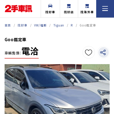
找好車
找好店
找海外車
首頁
找好車
VW/福斯
Tiguan
R
Goo鑑定車
Goo鑑定車
電洽
車輛售價：