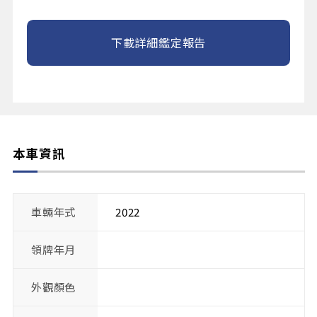
下載詳細鑑定報告
本車資訊
車輛年式
2022
領牌年月
外觀顏色