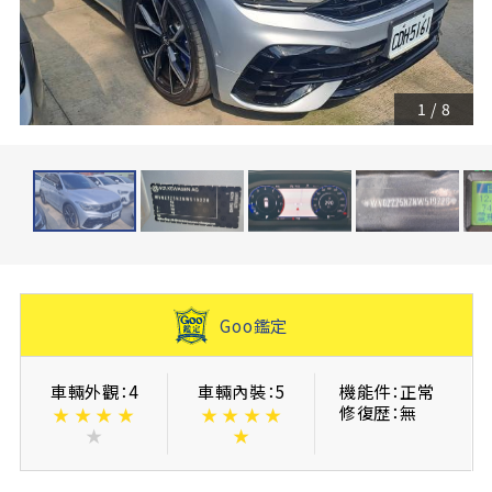
1
/
8
Goo鑑定
車輛外觀：4
車輛內裝：5
機能件：正常
修復歴：無
★
★
★
★
★
★
★
★
★
★