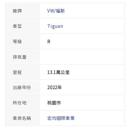
廠牌
VW/福斯
車型
Tiguan
等級
R
排氣量
里程
13.1萬公里
出廠年份
2022年
所在地
桃園市
車商名稱
宏均國際車業