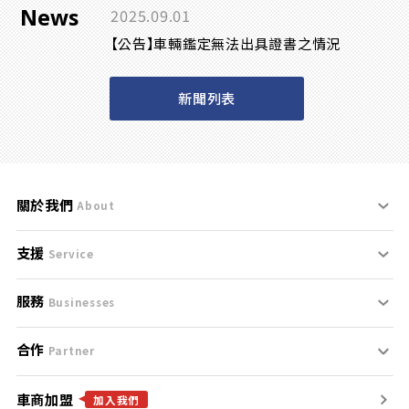
News
2025.09.01
【公告】車輛鑑定無法出具證書之情況
新聞列表
關於我們
About
支援
刊登規範
Service
服務
支援中心
服務條款
Businesses
合作
什麼是Goo鑑定？
聯絡我們
免責聲明
Partner
車商加盟
合作夥伴
找好車
隱私權政策
加入我們