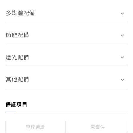
胎壓偵測
兒童安全椅固定裝置
座椅材質
多媒體配備
ABS防鎖死
上坡起步輔助
皮椅
絨布
車道偏離警示
定速系統
其它
外部音源接入
多媒體系統
節能配備
自動停車系統
盲點偵測系統
前座座椅調整
藍牙通訊
電腦導航
引擎啟閉系統
燈光配備
手動
電動
倒車雷達
倒車顯影系統
防盜系統
座椅記憶功能
感應頭燈
自適應遠近光
其他配備
無
有
日行燈
渦輪增壓
後座分離式傾倒
保証項目
頭燈光源
無
有
鹵素燈
HID
里程保證
原鈑件
LED