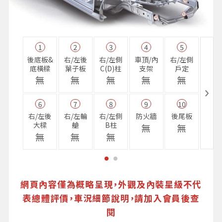
1
2
3
4
5
11
後底板&
右/左後
右/左側
車頂/內
右/左側
右前
底橫樑
葉子板
C(D)柱
支架
戶定
樑
無
無
無
無
無
無
6
7
8
9
10
16
右/左後
右/左輪
右/左側
防火牆
後尾板
避震
大樑
艙
B柱
座
無
無
無
無
無
無
網頁內容僅為概略呈現，外觀及內裝星級不代
表總體評價，車況細節說明，請加入會員後查
閱