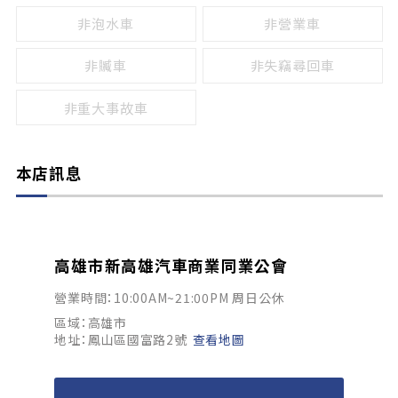
非泡水車
非營業車
非贓車
非失竊尋回車
非重大事故車
本店訊息
高雄市新高雄汽車商業同業公會
營業時間：10:00AM~21:00PM 周日公休
區域：高雄市
地址：鳳山區國富路2號
查看地圖