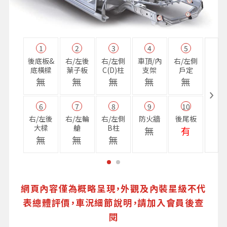
1
2
3
4
5
11
後底板&
右/左後
右/左側
車頂/內
右/左側
右前
底橫樑
葉子板
C(D)柱
支架
戶定
樑
無
無
無
無
無
無
6
7
8
9
10
16
右/左後
右/左輪
右/左側
防火牆
後尾板
避震
大樑
艙
B柱
座
無
有
無
無
無
無
網頁內容僅為概略呈現，外觀及內裝星級不代
表總體評價，車況細節說明，請加入會員後查
閱