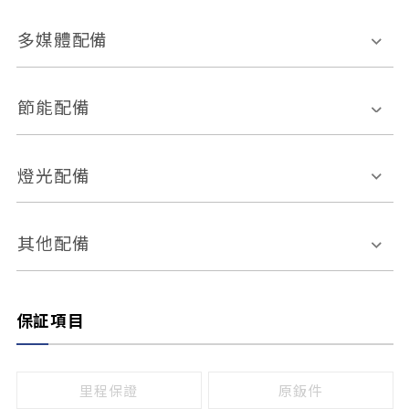
胎壓偵測
兒童安全椅固定裝置
座椅材質
多媒體配備
ABS防鎖死
上坡起步輔助
皮椅
絨布
車道偏離警示
定速系統
其它
外部音源接入
多媒體系統
節能配備
自動停車系統
盲點偵測系統
前座座椅調整
藍牙通訊
電腦導航
引擎啟閉系統
燈光配備
手動
電動
倒車雷達
倒車顯影系統
防盜系統
座椅記憶功能
感應頭燈
自適應遠近光
其他配備
無
有
日行燈
渦輪增壓
後座分離式傾倒
保証項目
頭燈光源
無
有
鹵素燈
HID
里程保證
原鈑件
LED