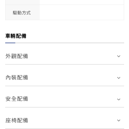
驅動方式
車輛配備
外觀配備
電動天窗
輪圈規格
內裝配備
感應式雨刷
後視鏡電動折疊
多功能方向盤
多功能資訊幕
安全配備
後視鏡方向指示燈
環景影像系統
Keyless免匙系統
前座正面氣囊
後座側面氣囊
座椅配備
恆溫空調
後座出風口