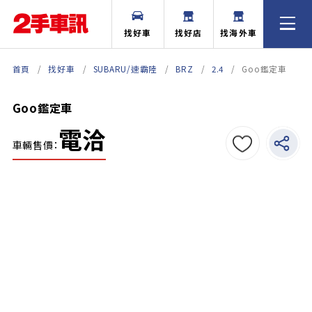
找好車
找好店
找海外車
首頁
找好車
SUBARU/速霸陸
BRZ
2.4
Goo鑑定車
Goo鑑定車
電洽
車輛售價：