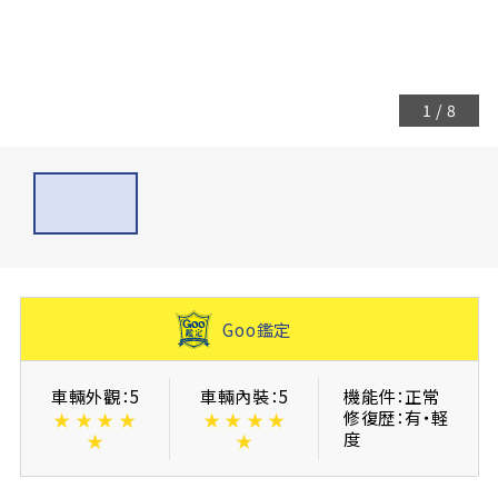
1
/
8
Goo鑑定
車輛外觀：5
車輛內裝：5
機能件：正常
修復歴：有・軽
★
★
★
★
★
★
★
★
度
★
★