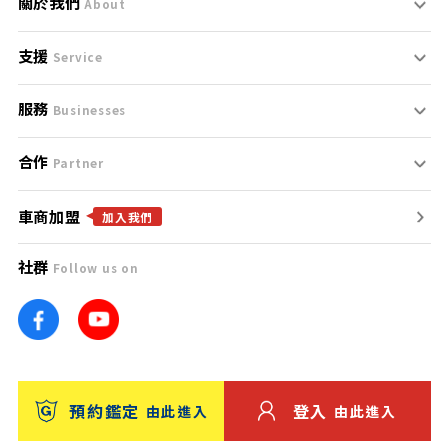
關於我們
About
支援
刊登規範
Service
服務
支援中心
服務條款
Businesses
合作
什麼是Goo鑑定？
聯絡我們
免責聲明
Partner
車商加盟
合作夥伴
找好車
隱私權政策
加入我們
社群
Follow us on
廣告合作
找好店
團隊
找海外車
車訊網
消費者評價
台灣優良中古車商大獎
預約鑑定
登入
由此進入
由此進入
保固