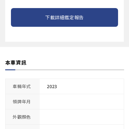
下載詳細鑑定報告
本車資訊
車輛年式
2023
領牌年月
外觀顏色