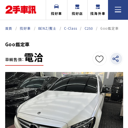
找好車
找好店
找海外車
首頁
找好車
BENZ/賓士
C-Class
C250
Goo鑑定車
Goo鑑定車
電洽
車輛售價：