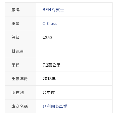
廠牌
BENZ/賓士
車型
C-Class
等級
C250
排氣量
里程
7.2萬公里
出廠年份
2018年
所在地
台中市
車商名稱
兆利國際車業