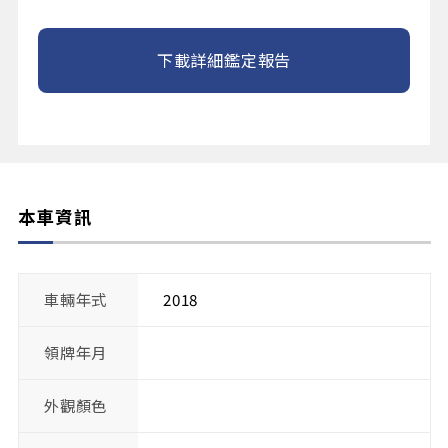
下載詳細鑑定報告
本車資訊
車輛年式
2018
領牌年月
外觀顏色