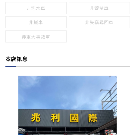
非泡水車
非營業車
非贓車
非失竊尋回車
非重大事故車
本店訊息