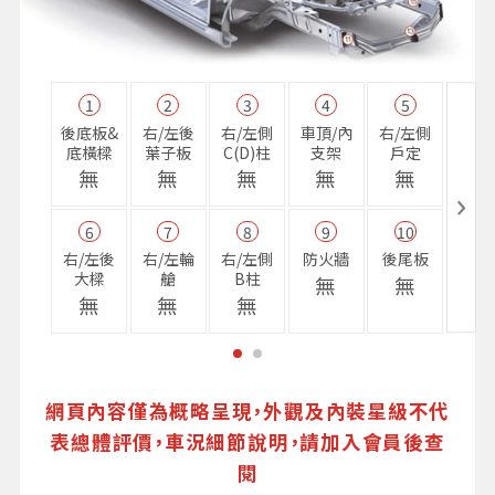
1
2
3
4
5
11
後底板&
右/左後
右/左側
車頂/內
右/左側
右前
底橫樑
葉子板
C(D)柱
支架
戶定
樑
無
無
無
無
無
無
6
7
8
9
10
16
右/左後
右/左輪
右/左側
防火牆
後尾板
避震
大樑
艙
B柱
座
無
無
無
無
無
無
網頁內容僅為概略呈現，外觀及內裝星級不代
表總體評價，車況細節說明，請加入會員後查
閱