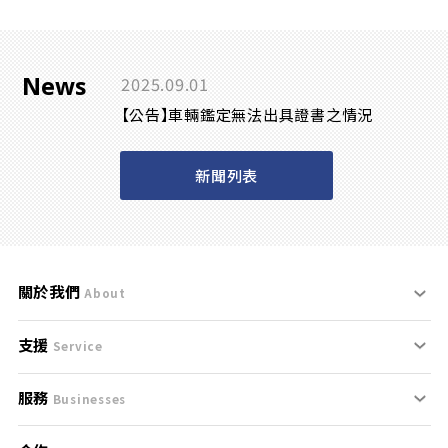
News
2025.09.01
【公告】車輛鑑定無法出具證書之情況
新聞列表
關於我們
About
支援
刊登規範
Service
服務
支援中心
服務條款
Businesses