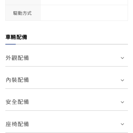
驅動方式
車輛配備
外觀配備
電動天窗
輪圈規格
內裝配備
感應式雨刷
後視鏡電動折疊
多功能方向盤
多功能資訊幕
安全配備
後視鏡方向指示燈
環景影像系統
Keyless免匙系統
前座正面氣囊
後座側面氣囊
座椅配備
恆溫空調
後座出風口