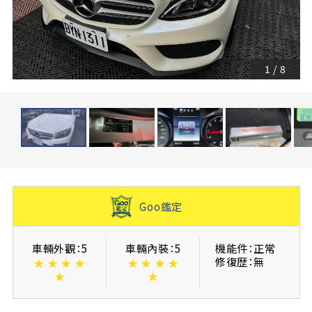
1
/
8
Goo鑑定
車輛外觀：5
車輛內裝：5
機能件：正常
修復歴：無
★
★
★
★
★
★
★
★
★
★