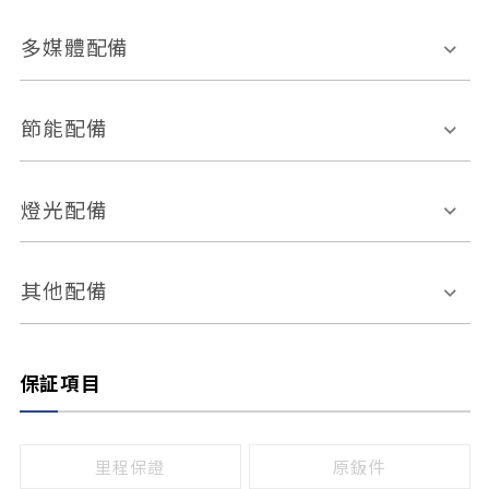
胎壓偵測
兒童安全椅固定裝置
座椅材質
多媒體配備
ABS防鎖死
上坡起步輔助
皮椅
絨布
車道偏離警示
定速系統
其它
外部音源接入
多媒體系統
節能配備
自動停車系統
盲點偵測系統
前座座椅調整
藍牙通訊
電腦導航
引擎啟閉系統
燈光配備
手動
電動
倒車雷達
倒車顯影系統
防盜系統
座椅記憶功能
感應頭燈
自適應遠近光
其他配備
無
有
日行燈
渦輪增壓
後座分離式傾倒
保証項目
頭燈光源
無
有
鹵素燈
HID
里程保證
原鈑件
LED