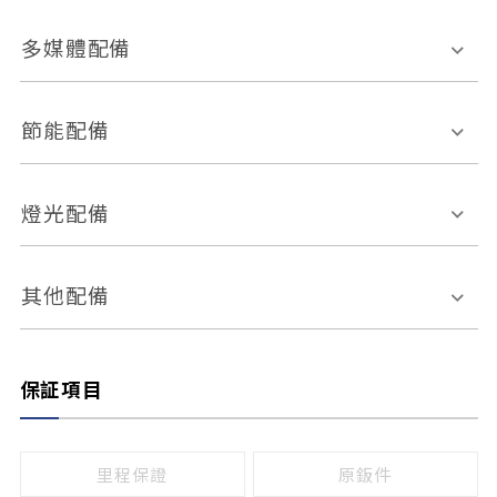
胎壓偵測
兒童安全椅固定裝置
座椅材質
多媒體配備
ABS防鎖死
上坡起步輔助
皮椅
絨布
車道偏離警示
定速系統
其它
外部音源接入
多媒體系統
節能配備
自動停車系統
盲點偵測系統
前座座椅調整
藍牙通訊
電腦導航
引擎啟閉系統
燈光配備
手動
電動
倒車雷達
倒車顯影系統
防盜系統
座椅記憶功能
感應頭燈
自適應遠近光
其他配備
無
有
日行燈
渦輪增壓
後座分離式傾倒
保証項目
頭燈光源
無
有
鹵素燈
HID
里程保證
原鈑件
LED