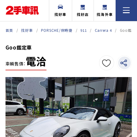
找好車
找好店
找海外車
首頁
找好車
PORSCHE/保時捷
911
Carrera 4
Goo鑑定
Goo鑑定車
電洽
車輛售價：