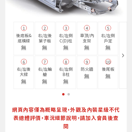
1
2
3
4
5
11
後底板&
右/左後
右/左側
車頂/內
右/左側
右前
底橫樑
葉子板
C(D)柱
支架
戶定
樑
無
無
無
無
無
無
6
7
8
9
10
16
右/左後
右/左輪
右/左側
防火牆
後尾板
避震
大樑
艙
B柱
座
無
無
無
無
無
無
網頁內容僅為概略呈現，外觀及內裝星級不代
表總體評價，車況細節說明，請加入會員後查
閱