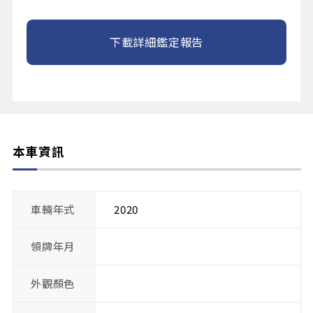
下載詳細鑑定報告
本車資訊
車輛年式
2020
領牌年月
外觀顏色