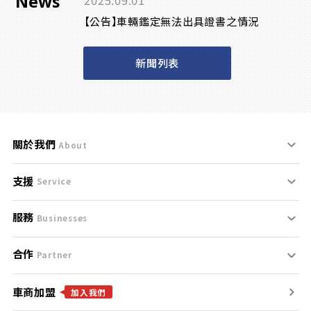
News
2025.09.01
【公告】車輛鑑定無法出具證書之情況
新聞列表
關於我們
About
支援
刊登規範
Service
服務
支援中心
服務條款
Businesses
合作
什麼是Goo鑑定？
聯絡我們
免責聲明
Partner
車商加盟
合作夥伴
找好車
隱私權政策
加入我們