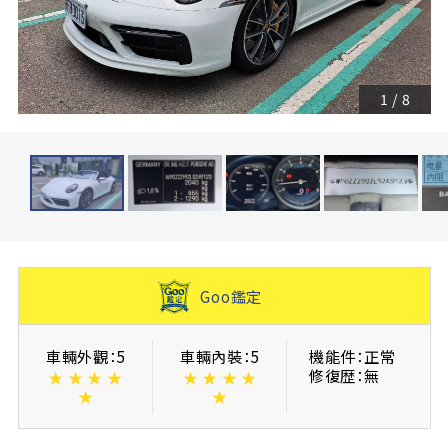
1
/
8
Goo鑑定
車輛外觀：5
車輛內裝：5
機能件：正常
修復歴：無
★
★
★
★
★
★
★
★
★
★