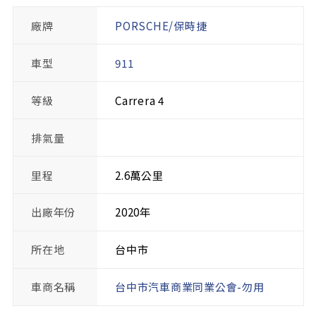
廠牌
PORSCHE/保時捷
車型
911
等級
Carrera 4
排氣量
里程
2.6萬公里
出廠年份
2020年
所在地
台中市
車商名稱
台中市汽車商業同業公會-勿用