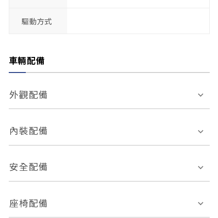
驅動方式
車輛配備
外觀配備
電動天窗
輪圈規格
內裝配備
感應式雨刷
後視鏡電動折疊
多功能方向盤
多功能資訊幕
安全配備
後視鏡方向指示燈
環景影像系統
Keyless免匙系統
前座正面氣囊
後座側面氣囊
座椅配備
恆溫空調
後座出風口