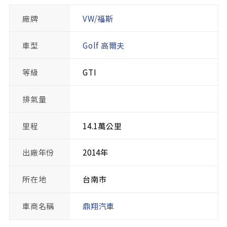
廠牌
VW/福斯
車型
Golf 高爾夫
等級
GTI
排氣量
里程
14.1萬公里
出廠年份
2014年
所在地
台南市
車商名稱
鼎翔汽車