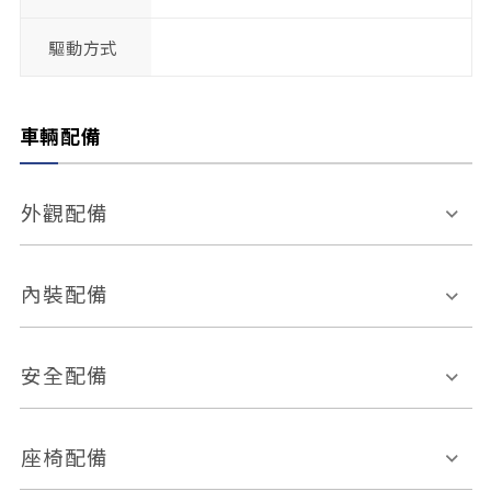
驅動方式
車輛配備
外觀配備
電動天窗
輪圈規格
內裝配備
感應式雨刷
後視鏡電動折疊
多功能方向盤
多功能資訊幕
安全配備
後視鏡方向指示燈
環景影像系統
Keyless免匙系統
前座正面氣囊
後座側面氣囊
座椅配備
恆溫空調
後座出風口