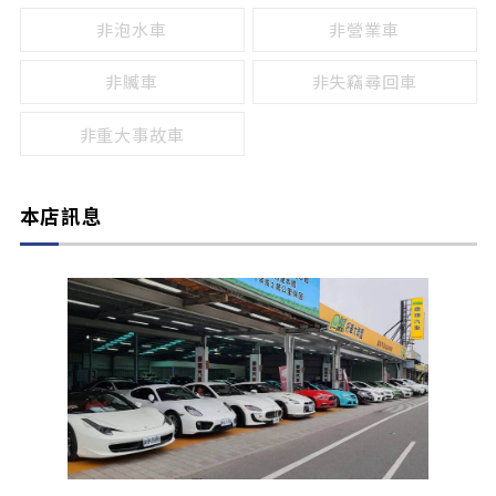
非泡水車
非營業車
非贓車
非失竊尋回車
非重大事故車
本店訊息