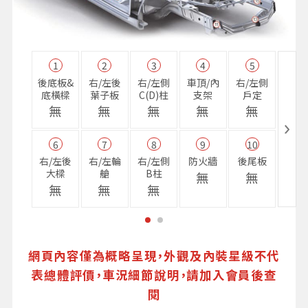
1
2
3
4
5
11
後底板&
右/左後
右/左側
車頂/內
右/左側
右前
底橫樑
葉子板
C(D)柱
支架
戶定
樑
無
無
無
無
無
無
6
7
8
9
10
16
右/左後
右/左輪
右/左側
防火牆
後尾板
避震
大樑
艙
B柱
座
無
無
無
無
無
無
網頁內容僅為概略呈現，外觀及內裝星級不代
表總體評價，車況細節說明，請加入會員後查
閱