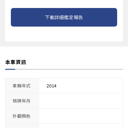
下載詳細鑑定報告
本車資訊
車輛年式
2014
領牌年月
外觀顏色