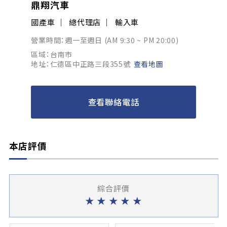
鼎翔汽車
國產車
總代理店
輸入車
營業時間：週一至週日 (AM 9:30 ~ PM 20:00)
區域：台南市
地址：仁德區中正路三段355號
查看地圖
查看聯絡電話
本店評價
綜合評價
★
★
★
★
★