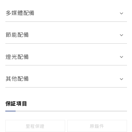
胎壓偵測
兒童安全椅固定裝置
座椅材質
多媒體配備
ABS防鎖死
上坡起步輔助
皮椅
絨布
車道偏離警示
定速系統
其它
外部音源接入
多媒體系統
節能配備
自動停車系統
盲點偵測系統
前座座椅調整
藍牙通訊
電腦導航
引擎啟閉系統
燈光配備
手動
電動
倒車雷達
倒車顯影系統
防盜系統
座椅記憶功能
感應頭燈
自適應遠近光
其他配備
無
有
日行燈
渦輪增壓
後座分離式傾倒
保証項目
頭燈光源
無
有
鹵素燈
HID
里程保證
原鈑件
LED