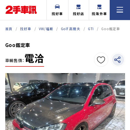
找好車
找好店
找海外車
首頁
找好車
VW/福斯
Golf 高爾夫
GTI
Goo鑑定車
Goo鑑定車
電洽
車輛售價：