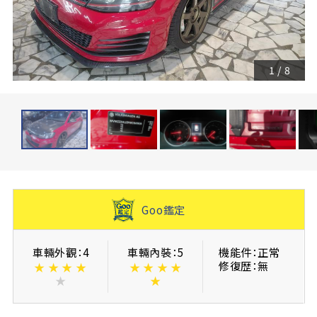
1
/
8
Goo鑑定
車輛外觀：4
車輛內裝：5
機能件：正常
修復歴：無
★
★
★
★
★
★
★
★
★
★