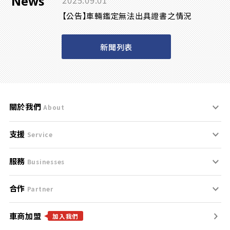
News
2025.09.01
【公告】車輛鑑定無法出具證書之情況
新聞列表
關於我們
About
支援
刊登規範
Service
服務
支援中心
服務條款
Businesses
合作
什麼是Goo鑑定？
聯絡我們
免責聲明
Partner
車商加盟
合作夥伴
找好車
隱私權政策
加入我們