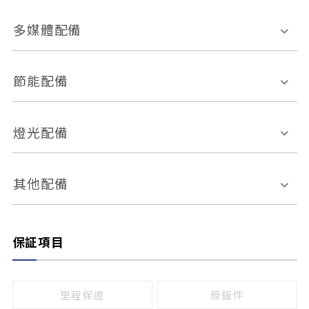
胎壓偵測
兒童安全椅固定裝置
座椅材質
多媒體配備
ABS防鎖死
上坡起步輔助
皮椅
絨布
車道偏離警示
定速系統
其它
外部音源接入
多媒體系統
節能配備
自動停車系統
盲點偵測系統
前座座椅調整
藍牙通訊
電腦導航
引擎啟閉系統
燈光配備
手動
電動
倒車雷達
倒車顯影系統
防盜系統
座椅記憶功能
感應頭燈
自適應遠近光
其他配備
無
有
日行燈
渦輪增壓
後座分離式傾倒
保証項目
頭燈光源
無
有
鹵素燈
HID
里程保證
原鈑件
LED