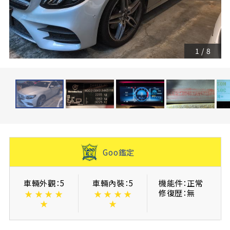
1
/
8
Goo鑑定
車輛外觀：5
車輛內裝：5
機能件：正常
修復歴：無
★
★
★
★
★
★
★
★
★
★