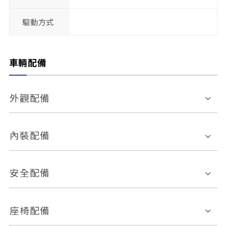
驅動方式
車輛配備
外觀配備
電動天窗
輪圈規格
內裝配備
感應式雨刷
後視鏡電動折疊
多功能方向盤
多功能資訊幕
安全配備
後視鏡方向指示燈
環景影像系統
Keyless免匙系統
前座正面氣囊
後座側面氣囊
座椅配備
恆溫空調
後座出風口