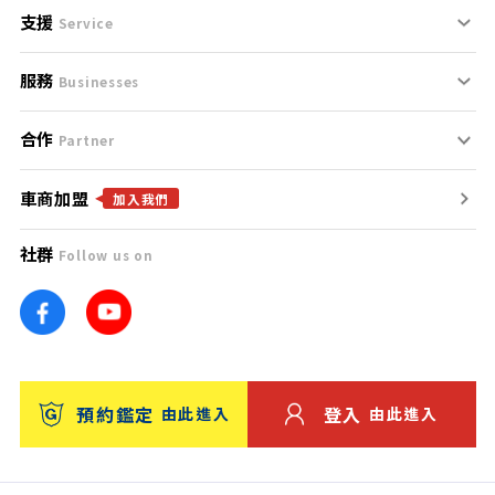
支援
刊登規範
Service
服務
支援中心
服務條款
Businesses
合作
什麼是Goo鑑定？
聯絡我們
免責聲明
Partner
車商加盟
合作夥伴
找好車
隱私權政策
加入我們
社群
Follow us on
廣告合作
找好店
團隊
找海外車
車訊網
消費者評價
台灣優良中古車商大獎
預約鑑定
登入
由此進入
由此進入
保固
收費服務