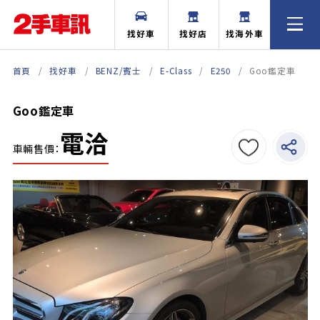
找好車
找好店
找海外車
首頁
找好車
BENZ/賓士
E-Class
E250
Goo鑑定車
Goo鑑定車
電洽
車輛售價：