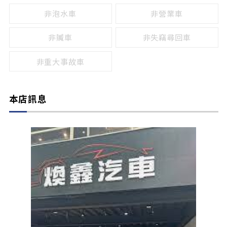
非泡水車
非營業車
非贓車
非失竊尋回車
非重大事故車
本店訊息