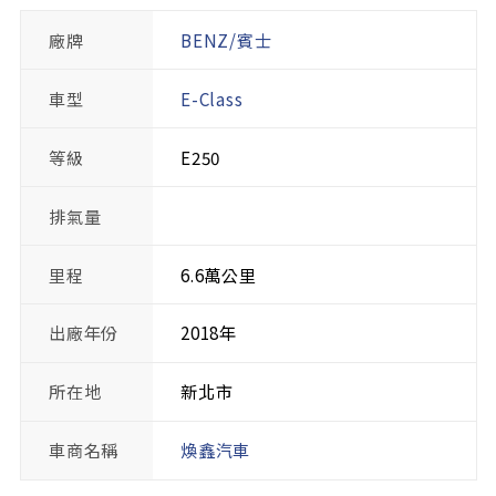
廠牌
BENZ/賓士
車型
E-Class
等級
E250
排氣量
里程
6.6萬公里
出廠年份
2018年
所在地
新北市
車商名稱
煥鑫汽車