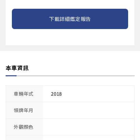
下載詳細鑑定報告
本車資訊
車輛年式
2018
領牌年月
外觀顏色