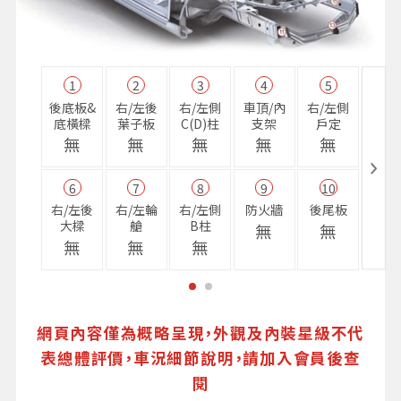
1
2
3
4
5
11
後底板&
右/左後
右/左側
車頂/內
右/左側
右前
底橫樑
葉子板
C(D)柱
支架
戶定
樑
無
無
無
無
無
無
6
7
8
9
10
16
右/左後
右/左輪
右/左側
防火牆
後尾板
避震
大樑
艙
B柱
座
無
無
無
無
無
無
網頁內容僅為概略呈現，外觀及內裝星級不代
表總體評價，車況細節說明，請加入會員後查
閱