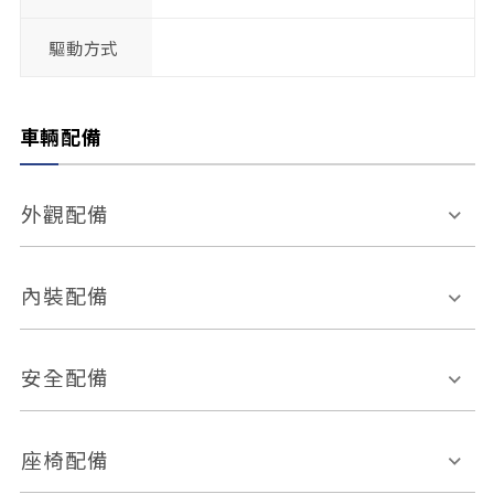
驅動方式
車輛配備
外觀配備
電動天窗
輪圈規格
內裝配備
感應式雨刷
後視鏡電動折疊
多功能方向盤
多功能資訊幕
安全配備
後視鏡方向指示燈
環景影像系統
Keyless免匙系統
前座正面氣囊
後座側面氣囊
座椅配備
恆溫空調
後座出風口