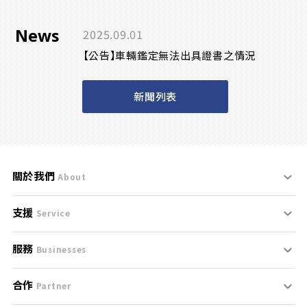
News
2025.09.01
【公告】車輛鑑定無法出具證書之情況
新聞列表
關於我們
About
支援
刊登規範
Service
服務
支援中心
服務條款
Businesses
合作
什麼是Goo鑑定？
聯絡我們
免責聲明
Partner