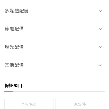
胎壓偵測
兒童安全椅固定裝置
座椅材質
多媒體配備
ABS防鎖死
上坡起步輔助
皮椅
絨布
車道偏離警示
定速系統
其它
外部音源接入
多媒體系統
節能配備
自動停車系統
盲點偵測系統
前座座椅調整
藍牙通訊
電腦導航
引擎啟閉系統
燈光配備
手動
電動
倒車雷達
倒車顯影系統
防盜系統
座椅記憶功能
感應頭燈
自適應遠近光
其他配備
無
有
日行燈
渦輪增壓
後座分離式傾倒
保証項目
頭燈光源
無
有
鹵素燈
HID
里程保證
原鈑件
LED