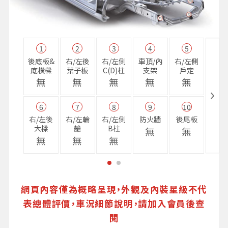
1
2
3
4
5
11
後底板&
右/左後
右/左側
車頂/內
右/左側
右前
底橫樑
葉子板
C(D)柱
支架
戶定
樑
無
無
無
無
無
無
6
7
8
9
10
16
右/左後
右/左輪
右/左側
防火牆
後尾板
避震
大樑
艙
B柱
座
無
無
無
無
無
無
網頁內容僅為概略呈現，外觀及內裝星級不代
表總體評價，車況細節說明，請加入會員後查
閱