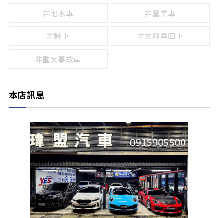
非泡水車
非營業車
非贓車
非失竊尋回車
非重大事故車
本店訊息