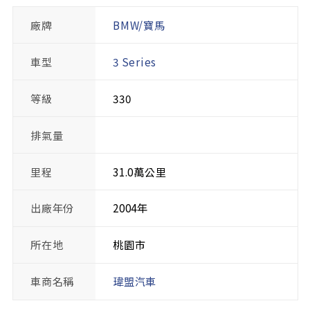
廠牌
BMW/寶馬
車型
3 Series
等級
330
排氣量
里程
31.0萬公里
出廠年份
2004年
所在地
桃園市
車商名稱
瑋盟汽車