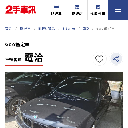
找好車
找好店
找海外車
首頁
找好車
BMW/寶馬
3 Series
330
Goo鑑定車
Goo鑑定車
電洽
車輛售價：