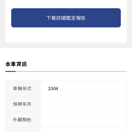
下載詳細鑑定報告
本車資訊
車輛年式
2004
領牌年月
外觀顏色