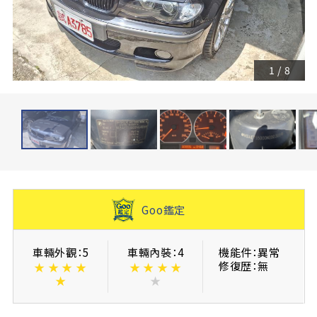
1
/
8
Goo鑑定
車輛外觀：5
車輛內裝：4
機能件：異常
修復歴：無
★
★
★
★
★
★
★
★
★
★