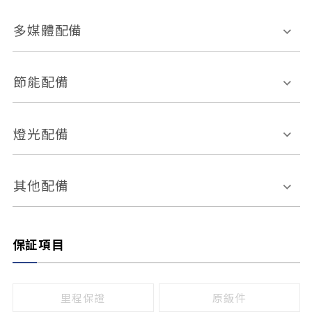
胎壓偵測
兒童安全椅固定裝置
座椅材質
多媒體配備
ABS防鎖死
上坡起步輔助
皮椅
絨布
車道偏離警示
定速系統
其它
外部音源接入
多媒體系統
節能配備
自動停車系統
盲點偵測系統
前座座椅調整
藍牙通訊
電腦導航
引擎啟閉系統
燈光配備
手動
電動
倒車雷達
倒車顯影系統
防盜系統
座椅記憶功能
感應頭燈
自適應遠近光
其他配備
無
有
日行燈
渦輪增壓
後座分離式傾倒
保証項目
頭燈光源
無
有
鹵素燈
HID
里程保證
原鈑件
LED