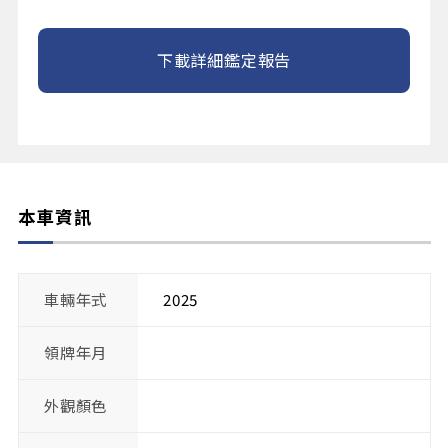
下載詳細鑑定報告
本車資訊
車輛年式
2025
領牌年月
外觀顏色