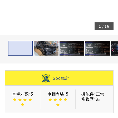
1
/
16
Goo鑑定
車輛外觀：5
車輛內裝：5
機能件：正常
修復歴：無
★
★
★
★
★
★
★
★
★
★