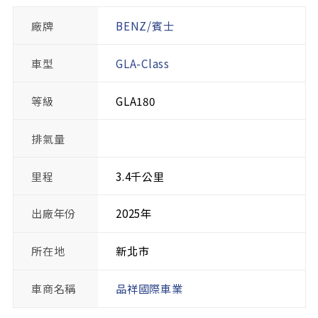
廠牌
BENZ/賓士
車型
GLA-Class
等級
GLA180
排氣量
里程
3.4千公里
出廠年份
2025年
所在地
新北市
車商名稱
品祥國際車業