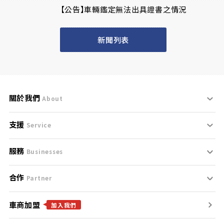
【公告】車輛鑑定無法出具證書之情況
新聞列表
關於我們
About
支援
刊登規範
Service
服務
支援中心
服務條款
Businesses
合作
什麼是Goo鑑定？
聯絡我們
免責聲明
Partner
車商加盟
合作夥伴
找好車
隱私權政策
加入我們