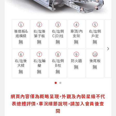
1
2
3
4
5
11
後底板&
右/左後
右/左側
車頂/內
右/左側
右前
底橫樑
葉子板
C(D)柱
支架
戶定
樑
無
無
無
無
無
無
6
7
8
9
10
16
右/左後
右/左輪
右/左側
防火牆
後尾板
避震
大樑
艙
B柱
座
無
無
無
無
無
無
網頁內容僅為概略呈現，外觀及內裝星級不代
表總體評價，車況細節說明，請加入會員後查
閱