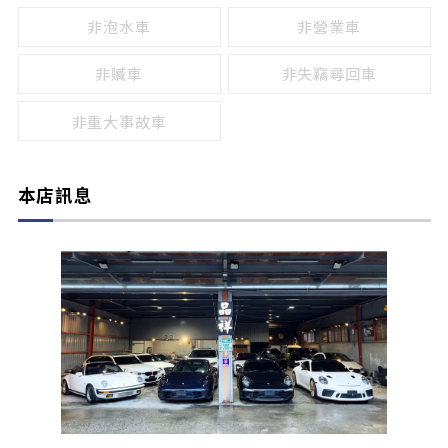
非泡水車
非營業車
非贓車
非失竊尋回車
非重大事故車
本店訊息