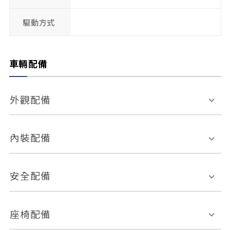
驅動方式
車輛配備
外觀配備
電動天窗
輪圈規格
內裝配備
感應式雨刷
後視鏡電動折疊
多功能方向盤
多功能資訊幕
安全配備
後視鏡方向指示燈
環景影像系統
Keyless免匙系統
前座正面氣囊
後座側面氣囊
座椅配備
恆溫空調
後座出風口