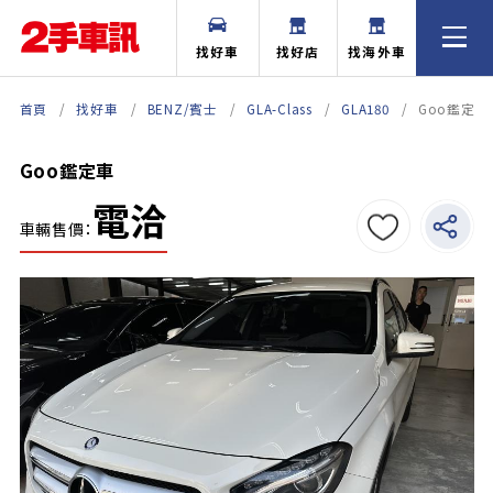
找好車
找好店
找海外車
首頁
找好車
BENZ/賓士
GLA-Class
GLA180
Goo鑑定車
Goo鑑定車
電洽
車輛售價：