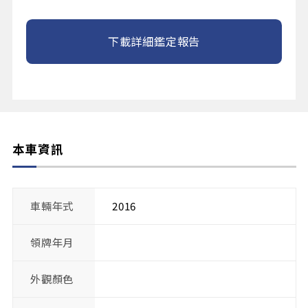
下載詳細鑑定報告
本車資訊
車輛年式
2016
領牌年月
外觀顏色