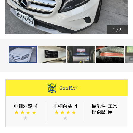
1
/
8
Goo鑑定
車輛外觀：4
車輛內裝：4
機能件：正常
修復歴：無
★
★
★
★
★
★
★
★
★
★