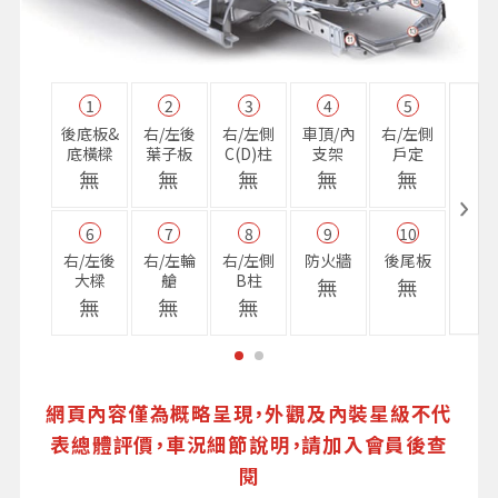
1
2
3
4
5
11
後底板&
右/左後
右/左側
車頂/內
右/左側
右前
底橫樑
葉子板
C(D)柱
支架
戶定
樑
無
無
無
無
無
無
6
7
8
9
10
16
右/左後
右/左輪
右/左側
防火牆
後尾板
避震
大樑
艙
B柱
座
無
無
無
無
無
無
網頁內容僅為概略呈現，外觀及內裝星級不代
表總體評價，車況細節說明，請加入會員後查
閱