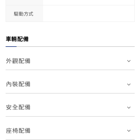
驅動方式
車輛配備
外觀配備
電動天窗
輪圈規格
內裝配備
感應式雨刷
後視鏡電動折疊
多功能方向盤
多功能資訊幕
安全配備
後視鏡方向指示燈
環景影像系統
Keyless免匙系統
前座正面氣囊
後座側面氣囊
座椅配備
恆溫空調
後座出風口