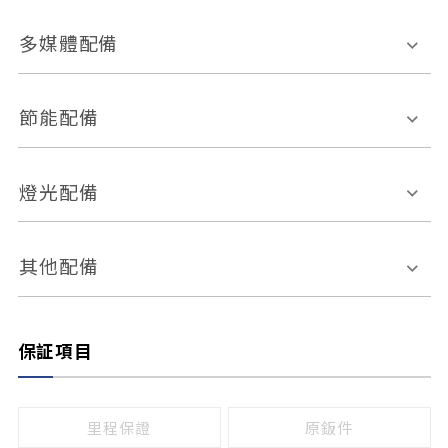
胎壓偵測
兒童安全椅固定裝置
座椅材質
多媒體配備
ABS防鎖死
上坡起步輔助
皮椅
絨布
車道偏離警示
定速系統
其它
外部音源接入
多媒體系統
節能配備
自動停車系統
盲點偵測系統
前座座椅調整
藍牙通訊
電腦導航
引擎啟閉系統
燈光配備
手動
電動
倒車雷達
倒車顯影系統
防盜系統
座椅記憶功能
感應頭燈
自適應遠近光
其他配備
無
有
日行燈
渦輪增壓
後座分離式傾倒
保証項目
頭燈光源
無
有
鹵素燈
HID
里程保證
原鈑件
LED