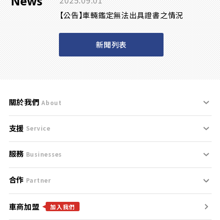
News
2025.09.01
【公告】車輛鑑定無法出具證書之情況
新聞列表
關於我們
About
支援
刊登規範
Service
服務
支援中心
服務條款
Businesses
合作
什麼是Goo鑑定？
聯絡我們
免責聲明
Partner
車商加盟
合作夥伴
找好車
隱私權政策
加入我們