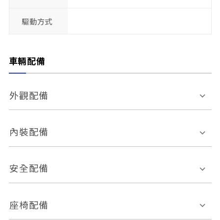
驅動方式
車輛配備
外觀配備
電動天窗
輪圈規格
內裝配備
感應式雨刷
後視鏡電動折疊
多功能方向盤
多功能資訊幕
安全配備
後視鏡方向指示燈
環景影像系統
Keyless免匙系統
前座正面氣囊
後座側面氣囊
座椅配備
恆溫空調
後座出風口