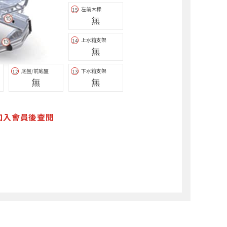
左前大樑
15
無
上水箱支架
14
無
底盤/前底盤
下水箱支架
12
13
無
無
加入會員後查閱