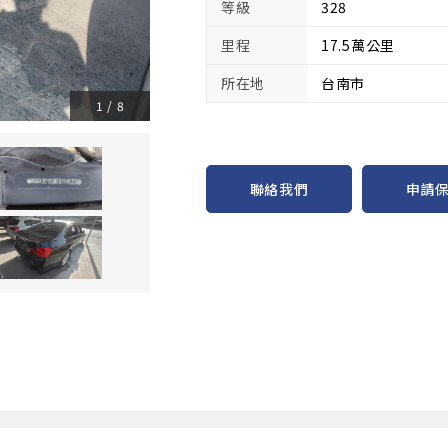
等級
328
里程
17.5萬公里
所在地
台南市
1
/
8
申請
聯絡我們