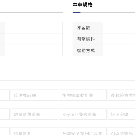
本車規格
乘客數
引擎燃料
驅動方式
感應式雨刷
後視鏡電動折疊
後視鏡方向
環景影像系統
Keyless免匙系統
恆溫空調
胎壓偵測
兒童安全椅固定裝置
ABS防鎖死