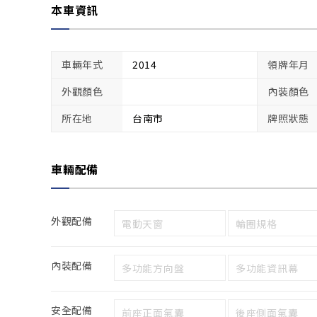
本車資訊
車輛年式
2014
領牌年月
外觀顏色
內裝顏色
所在地
台南市
牌照狀態
車輛配備
外觀配備
電動天窗
輪圈規格
內裝配備
多功能方向盤
多功能資訊幕
安全配備
前座正面氣囊
後座側面氣囊