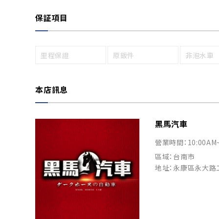
保証項目
里程保證
原鈑件
非泡水車
本店訊息
黑馬汽車
營業時間：10:00AM
區域：台南市
地址：永康區永大路