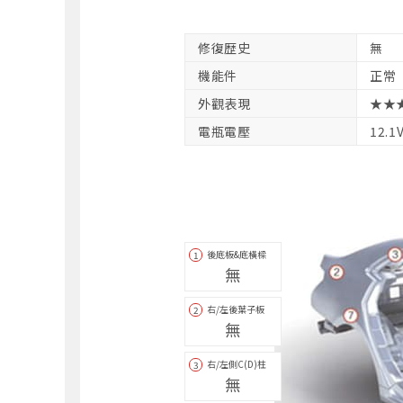
修復歴史
無
機能件
正常
外觀表現
★★
電瓶電壓
12.1
後底板&底橫樑
1
無
右/左後葉子板
2
無
右/左側C(D)柱
3
無