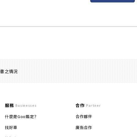
證書之情況
服務
合作
Businesses
Partner
什麼是Goo鑑定？
合作夥伴
找好車
廣告合作