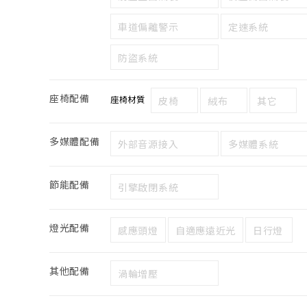
車道偏離警示
定速系統
防盜系統
座椅配備
座椅材質
皮椅
絨布
其它
多媒體配備
外部音源接入
多媒體系統
節能配備
引擎啟閉系統
燈光配備
感應頭燈
自適應遠近光
日行燈
其他配備
渦輪增壓