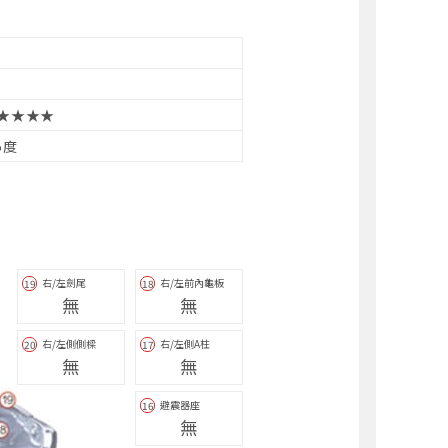
★★★★
5度
右/左劍尾
右/左前內龜板
19
18
無
無
右/左側側樑
右/左側A柱
20
17
無
無
避震器座
16
無