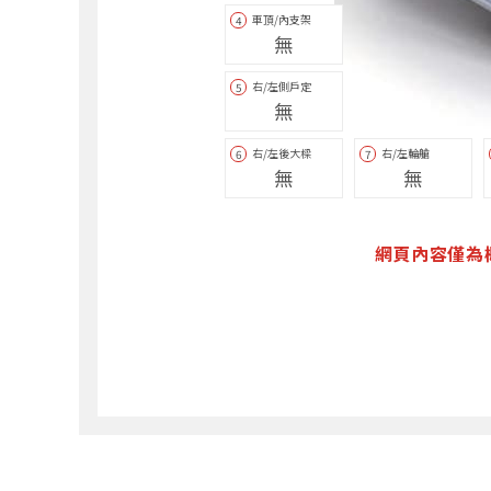
車頂/內支架
4
無
右/左側戶定
5
無
右/左後大樑
右/左輪艙
6
7
無
無
網頁內容僅為