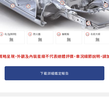
右/左側B柱
防火牆
後尾板
右前大樑
8
9
10
11
無
無
無
無
概略呈現，外觀及內裝星級不代表總體評價，車況細節說明，請
下載詳細鑑定報告