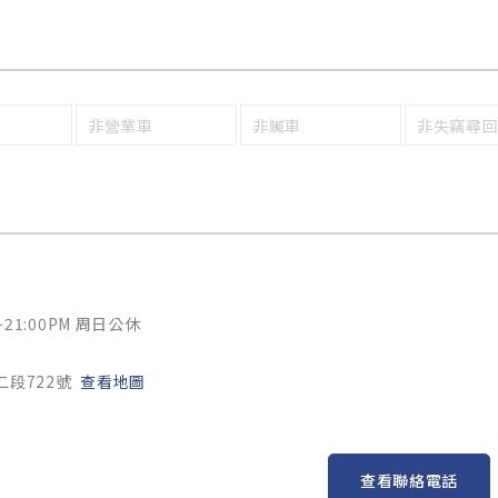
非營業車
非贓車
非失竊尋
~21:00PM 周日公休
二段722號
查看地圖
查看聯絡電話