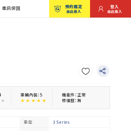
預約鑑定
登入
車訊保固
由此進入
由此進入
4
車輛內裝：5
機能件：正常
★
★
★
★
★
★
修復歴：無
車型
3 Series