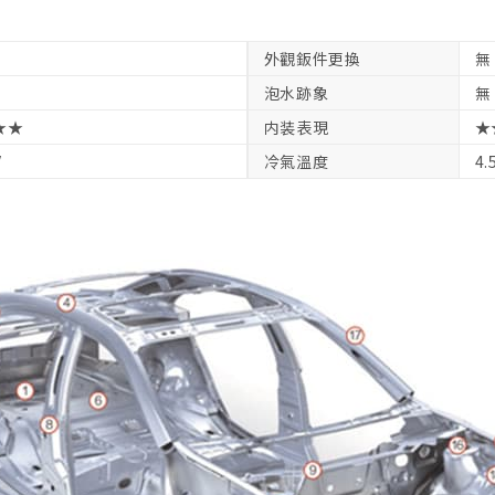
外觀鈑件更換
無
泡水跡象
無
★★
内装表現
★
V
冷氣溫度
4.