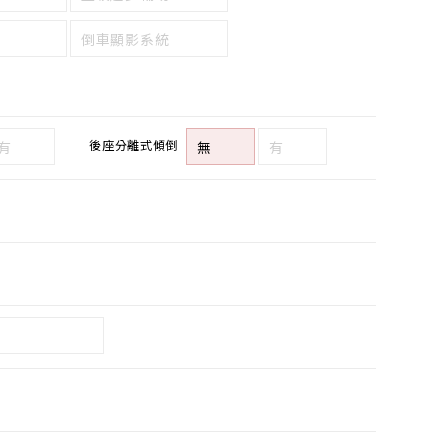
倒車顯影系統
後座分離式傾倒
有
無
有