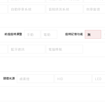
自動停車系統
盲點偵測系統
倒車雷達
前座座椅調整
座椅記憶功能
手動
電動
無
藍牙通訊
電腦導航
頭燈光源
鹵素燈
HID
LED