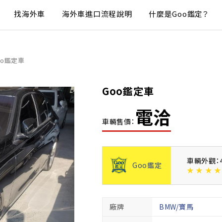
找海外車
海外車進口流程說明
什麼是Goo鑑定？
oo鑑定車
Goo鑑定車
電洽
車輛售價：
車輛外觀：
Goo鑑定
★
★
★
★
廠牌
BMW/寶馬