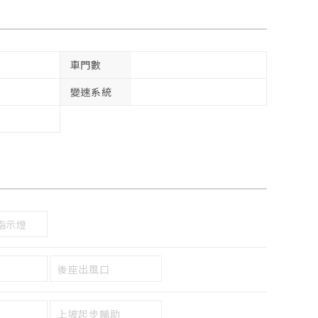
車門數
變速系統
指示燈
後座出風口
上坡起步輔助