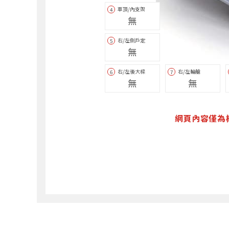
車頂/內支架
4
無
右/左側戶定
5
無
右/左後大樑
右/左輪艙
6
7
無
無
網頁內容僅為