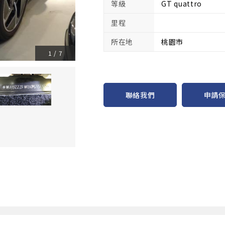
等級
GT quattro
里程
所在地
桃園市
1
/
7
申請
聯絡我們