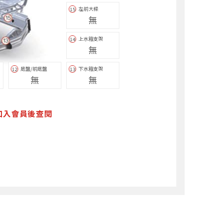
左前大樑
15
無
上水箱支架
14
無
底盤/前底盤
下水箱支架
12
13
無
無
加入會員後查閱