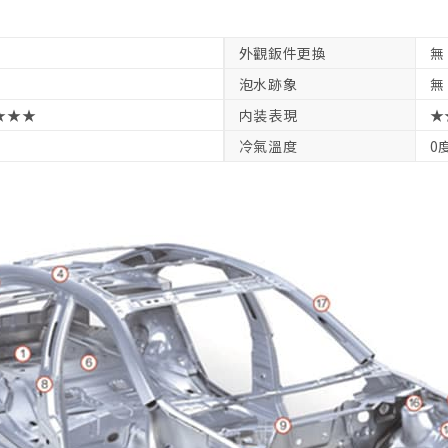
外觀鈑件更換
無
泡水跡象
無
★★★
内装表現
★
冷氣溫度
0