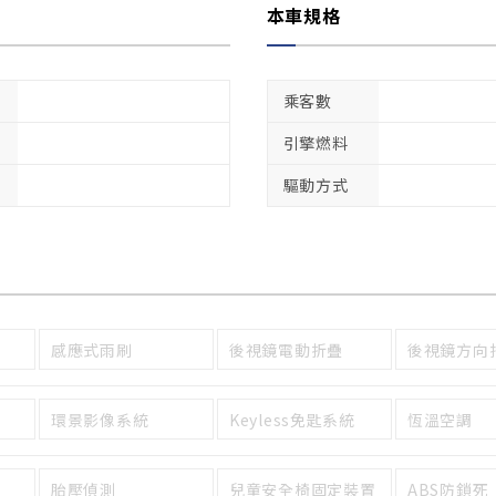
本車規格
乘客數
引擎燃料
驅動方式
感應式雨刷
後視鏡電動折疊
後視鏡方向
環景影像系統
Keyless免匙系統
恆溫空調
胎壓偵測
兒童安全椅固定裝置
ABS防鎖死