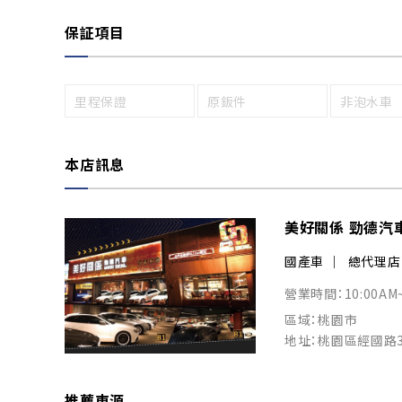
保証項目
里程保證
原鈑件
非泡水車
本店訊息
美好關係 勁德汽
國產車
總代理店
營業時間：10:00AM
區域：桃園市
地址：桃園區經國路
推薦車源