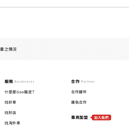
證書之情況
服務
合作
Businesses
Partner
什麼是Goo鑑定？
合作夥伴
找好車
廣告合作
找好店
車商加盟
加入我們
找海外車