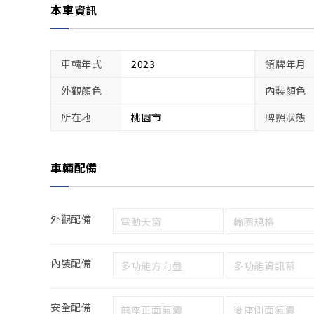
本車資訊
車輛年式
2023
領牌年月
外觀顏色
內裝顏色
所在地
桃園市
牌照狀態
車輛配備
外觀配備
電動天窗
輪圈規格
內裝配備
多功能方向盤
多功能資訊幕
安全配備
前座正面氣囊
後座側面氣囊