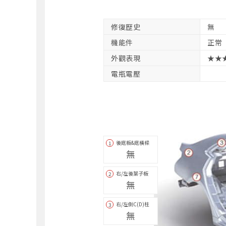
修復歴史
無
機能件
正常
外觀表現
★★
電瓶電壓
後底板&底橫樑
1
無
右/左後葉子板
2
無
右/左側C(D)柱
3
無