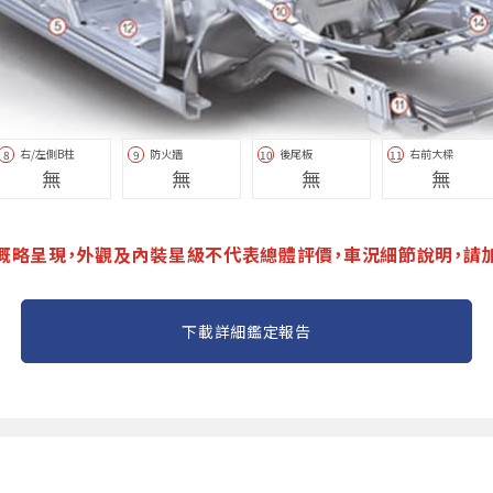
右/左側B柱
防火牆
後尾板
右前大樑
8
9
10
11
無
無
無
無
概略呈現，外觀及內裝星級不代表總體評價，車況細節說明，請
下載詳細鑑定報告