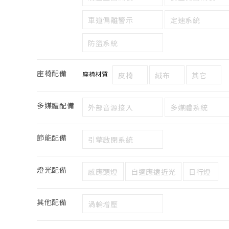
車道偏離警示
定速系統
防盜系統
座椅配備
座椅材質
皮椅
絨布
其它
多媒體配備
外部音源接入
多媒體系統
節能配備
引擎啟閉系統
燈光配備
感應頭燈
自適應遠近光
日行燈
其他配備
渦輪增壓