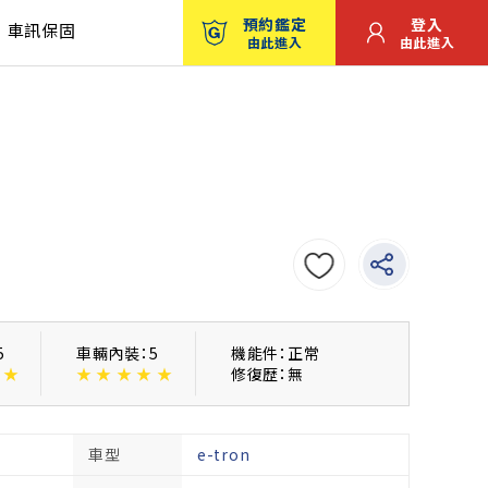
預約鑑定
登入
車訊保固
由此進入
由此進入
5
車輛內裝：5
機能件：正常
★
★
★
★
★
★
修復歴：無
車型
e-tron