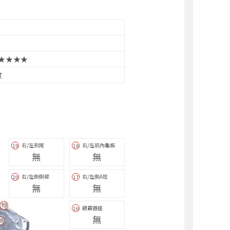
★★★★
度
右/左劍尾
右/左前內龜板
19
18
無
無
右/左側側樑
右/左側A柱
20
17
無
無
避震器座
16
無