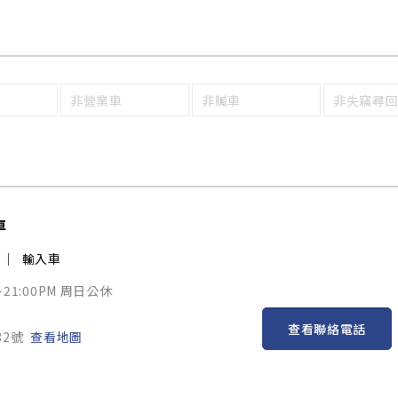
非營業車
非贓車
非失竊尋
車
輸入車
~21:00PM 周日公休
查看聯絡電話
32號
查看地圖