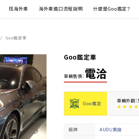
找海外車
海外車進口流程說明
什麼是Goo鑑定？
Goo鑑定車
Goo鑑定車
電洽
車輛售價：
車輛外觀：
Goo鑑定
★
★
★
★
廠牌
AUDI/奧迪