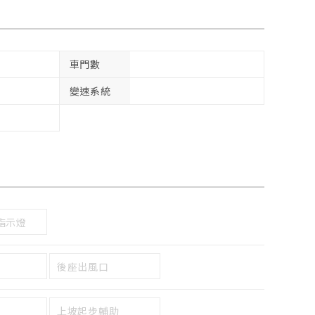
車門數
變速系統
指示燈
後座出風口
上坡起步輔助