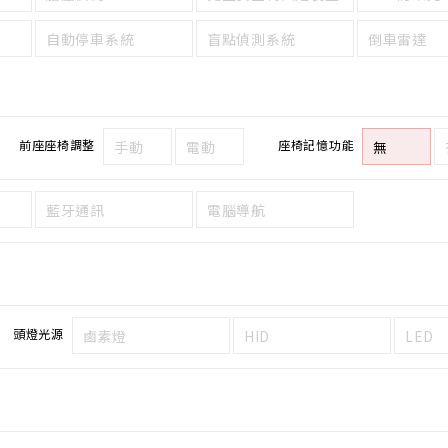
自動停車系統
盲點偵測系統
倒車雷達
前座座椅調整
座椅記憶功能
手動
電動
無
藍牙通訊
電腦導航
頭燈光源
鹵素燈
HID
LED