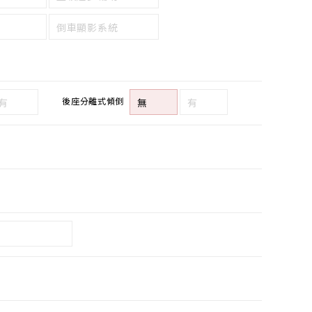
倒車顯影系統
後座分離式傾倒
有
無
有