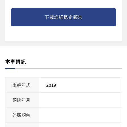
下載詳細鑑定報告
本車資訊
車輛年式
2019
領牌年月
外觀顏色