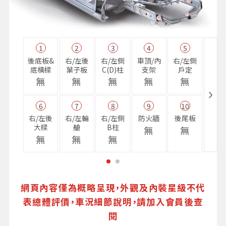
1
2
3
4
5
11
後底板&
右/左後
右/左側
車頂/內
右/左側
右前
底橫樑
葉子板
C(D)柱
支架
戶定
樑
無
無
無
無
無
無
6
7
8
9
10
16
右/左後
右/左輪
右/左側
防火牆
後尾板
避震
大樑
艙
B柱
座
無
無
無
無
無
無
網頁內容僅為概略呈現，外觀及內裝星級不代
表總體評價，車況細節說明，請加入會員後查
閱