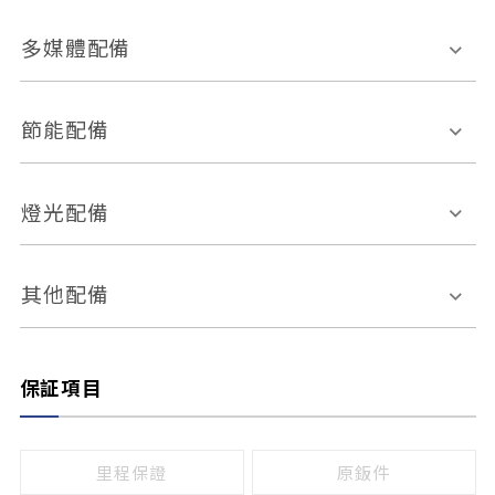
胎壓偵測
兒童安全椅固定裝置
座椅材質
多媒體配備
ABS防鎖死
上坡起步輔助
皮椅
絨布
車道偏離警示
定速系統
其它
外部音源接入
多媒體系統
節能配備
自動停車系統
盲點偵測系統
前座座椅調整
藍牙通訊
電腦導航
引擎啟閉系統
燈光配備
手動
電動
倒車雷達
倒車顯影系統
防盜系統
座椅記憶功能
感應頭燈
自適應遠近光
其他配備
無
有
日行燈
渦輪增壓
後座分離式傾倒
保証項目
頭燈光源
無
有
鹵素燈
HID
里程保證
原鈑件
LED