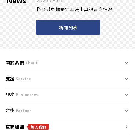
News
2025.09.01
【公告】車輛鑑定無法出具證書之情況
新聞列表
關於我們
About
支援
刊登規範
Service
服務
支援中心
服務條款
Businesses
合作
什麼是Goo鑑定？
聯絡我們
免責聲明
Partner
車商加盟
合作夥伴
找好車
隱私權政策
加入我們