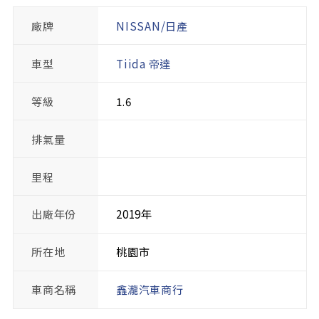
廠牌
NISSAN/日產
車型
Tiida 帝達
等級
1.6
排氣量
里程
出廠年份
2019年
所在地
桃園市
車商名稱
鑫瀧汽車商行