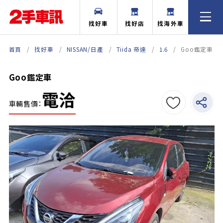
找好車
找好店
找海外車
首頁
找好車
NISSAN/日產
Tiida 帝達
1.6
Goo鑑定車
Goo鑑定車
電洽
車輛售價：