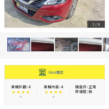
1
/
8
Goo鑑定
車輛外觀：4
車輛內裝：4
機能件：正常
修復歴：無
★
★
★
★
★
★
★
★
★
★