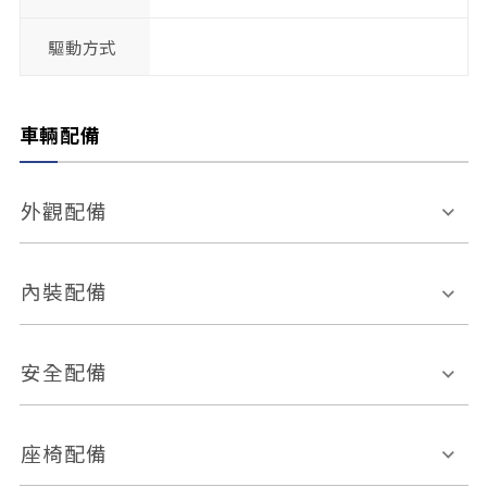
驅動方式
車輛配備
外觀配備
電動天窗
輪圈規格
內裝配備
感應式雨刷
後視鏡電動折疊
多功能方向盤
多功能資訊幕
安全配備
後視鏡方向指示燈
環景影像系統
Keyless免匙系統
前座正面氣囊
後座側面氣囊
座椅配備
恆溫空調
後座出風口