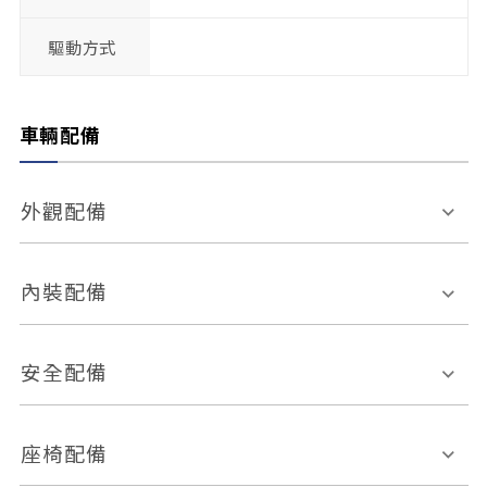
驅動方式
車輛配備
外觀配備
電動天窗
輪圈規格
內裝配備
感應式雨刷
後視鏡電動折疊
多功能方向盤
多功能資訊幕
安全配備
後視鏡方向指示燈
環景影像系統
Keyless免匙系統
前座正面氣囊
後座側面氣囊
座椅配備
恆溫空調
後座出風口