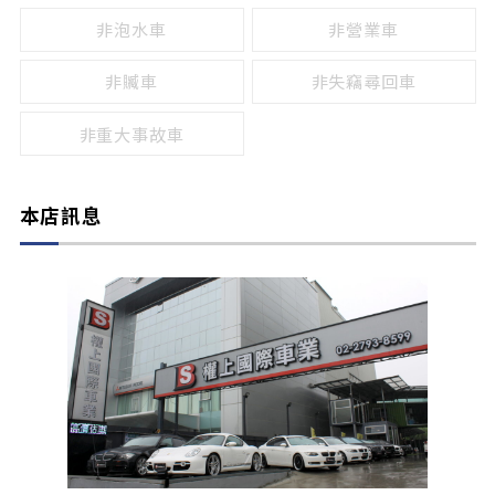
非泡水車
非營業車
非贓車
非失竊尋回車
非重大事故車
本店訊息