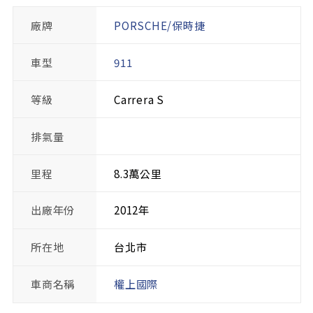
廠牌
PORSCHE/保時捷
車型
911
等級
Carrera S
排氣量
里程
8.3萬公里
出廠年份
2012年
所在地
台北市
車商名稱
權上國際