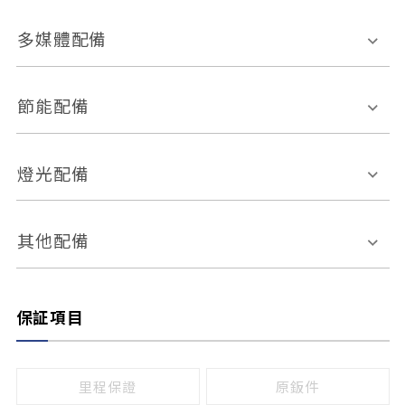
胎壓偵測
兒童安全椅固定裝置
座椅材質
多媒體配備
ABS防鎖死
上坡起步輔助
皮椅
絨布
車道偏離警示
定速系統
其它
外部音源接入
多媒體系統
節能配備
自動停車系統
盲點偵測系統
前座座椅調整
藍牙通訊
電腦導航
引擎啟閉系統
燈光配備
手動
電動
倒車雷達
倒車顯影系統
防盜系統
座椅記憶功能
感應頭燈
自適應遠近光
其他配備
無
有
日行燈
渦輪增壓
後座分離式傾倒
保証項目
頭燈光源
無
有
鹵素燈
HID
里程保證
原鈑件
LED