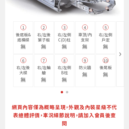
1
2
3
4
5
11
後底板&
右/左後
右/左側
車頂/內
右/左側
右前
底橫樑
葉子板
C(D)柱
支架
戶定
樑
無
無
無
無
無
無
6
7
8
9
10
16
右/左後
右/左輪
右/左側
防火牆
後尾板
避震
大樑
艙
B柱
座
無
無
無
無
無
無
網頁內容僅為概略呈現，外觀及內裝星級不代
表總體評價，車況細節說明，請加入會員後查
閱