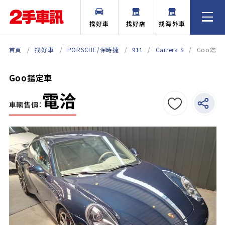
找好車
找好店
找海外車
首頁
找好車
PORSCHE/保時捷
911
Carrera S
Goo鑑定
Goo鑑定車
電洽
車輛售價：