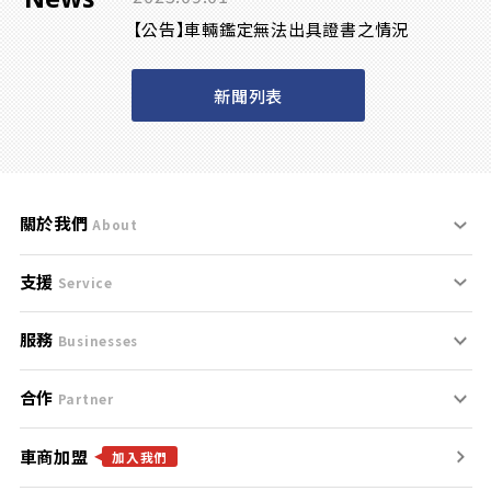
【公告】車輛鑑定無法出具證書之情況
新聞列表
關於我們
About
支援
刊登規範
Service
服務
支援中心
服務條款
Businesses
合作
什麼是Goo鑑定？
聯絡我們
免責聲明
Partner
車商加盟
合作夥伴
找好車
隱私權政策
加入我們