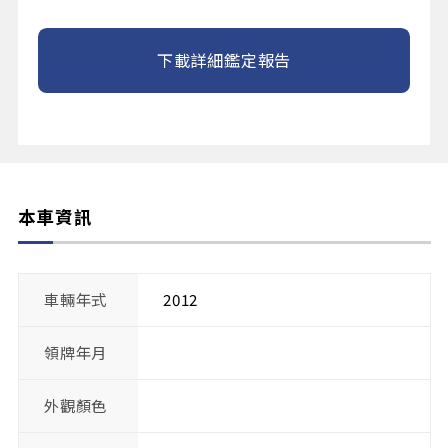
下載詳細鑑定報告
本車資訊
車輛年式
2012
領牌年月
外觀顏色