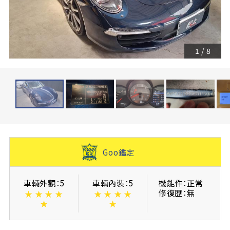
1
/
8
Goo鑑定
車輛外觀：5
車輛內裝：5
機能件：正常
修復歴：無
★
★
★
★
★
★
★
★
★
★