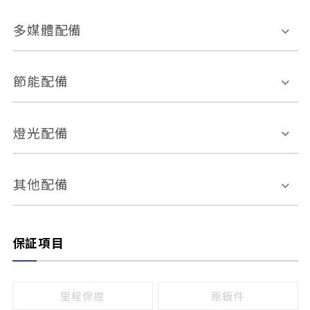
胎壓偵測
兒童安全椅固定裝置
座椅材質
多媒體配備
ABS防鎖死
上坡起步輔助
皮椅
絨布
車道偏離警示
定速系統
其它
外部音源接入
多媒體系統
節能配備
自動停車系統
盲點偵測系統
前座座椅調整
藍牙通訊
電腦導航
引擎啟閉系統
燈光配備
手動
電動
倒車雷達
倒車顯影系統
防盜系統
座椅記憶功能
感應頭燈
自適應遠近光
其他配備
無
有
日行燈
渦輪增壓
後座分離式傾倒
保証項目
頭燈光源
無
有
鹵素燈
HID
里程保證
原鈑件
LED