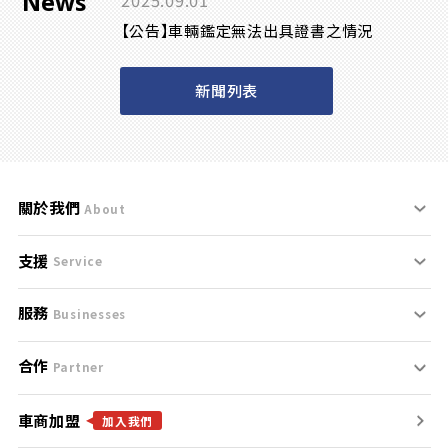
News
2025.09.01
【公告】車輛鑑定無法出具證書之情況
新聞列表
關於我們
About
支援
刊登規範
Service
服務
支援中心
服務條款
Businesses
合作
什麼是Goo鑑定？
聯絡我們
免責聲明
Partner
車商加盟
合作夥伴
找好車
隱私權政策
加入我們