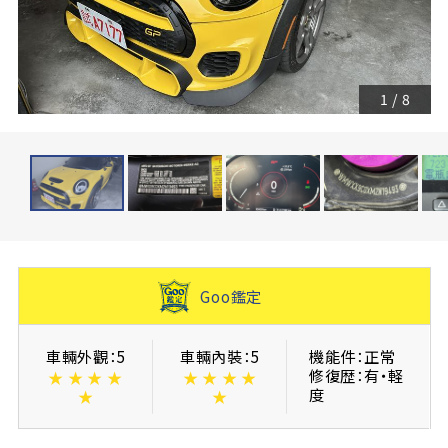
1
/
8
Goo鑑定
車輛外觀：5
車輛內裝：5
機能件：正常
修復歴：有・軽
★
★
★
★
★
★
★
★
度
★
★