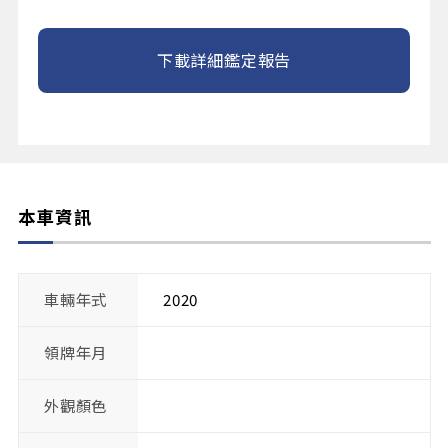
下載詳細鑑定報告
本車資訊
車輛年式
2020
領牌年月
外觀顏色