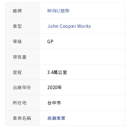
廠牌
MINI/迷你
車型
John Cooper Works
等級
GP
排氣量
里程
3.4萬公里
出廠年份
2020年
所在地
台中市
車商名稱
高展車業