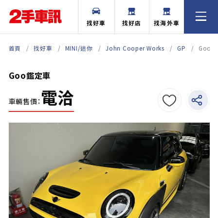
找好車
找好店
找海外車
首頁
找好車
MINI/迷你
John Cooper Works
GP
Goo
Goo鑑定車
電洽
車輛售價：