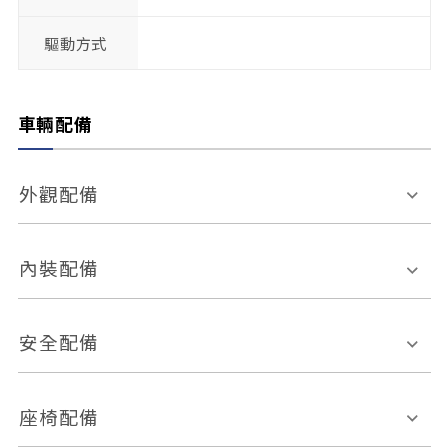
驅動方式
車輛配備
外觀配備
電動天窗
輪圈規格
內裝配備
感應式雨刷
後視鏡電動折疊
多功能方向盤
多功能資訊幕
安全配備
後視鏡方向指示燈
環景影像系統
Keyless免匙系統
前座正面氣囊
後座側面氣囊
座椅配備
恆溫空調
後座出風口