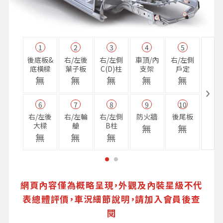
1
2
3
4
5
11
後底板&
右/左後
右/左側
車頂/內
右/左側
右前
底橫樑
葉子板
C(D)柱
支架
戶定
樑
無
無
無
無
無
無
6
7
8
9
10
16
右/左後
右/左輪
右/左側
防火牆
後尾板
避震
大樑
艙
B柱
座
無
無
無
無
無
無
網頁內容僅為概略呈現，外觀及內裝星級不代
表總體評價，車況細節說明，請加入會員後查
閱