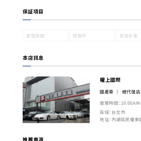
保証項目
里程保證
原鈑件
非泡水車
本店訊息
權上國際
國產車
總代理店
營業時間：10:00AM
區域：台北市
地址：內湖區民權東路
推薦車源