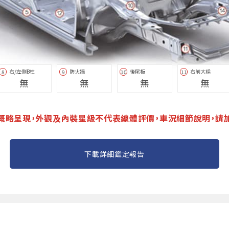
右/左側B柱
防火牆
後尾板
右前大樑
8
9
10
11
無
無
無
無
概略呈現，外觀及內裝星級不代表總體評價，車況細節說明，請
下載詳細鑑定報告