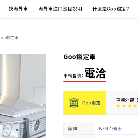
找海外車
海外車進口流程說明
什麼是Goo鑑定？
Goo鑑定車
Goo鑑定車
電洽
車輛售價：
車輛外觀：
Goo鑑定
★
★
★
★
廠牌
BENZ/賓士