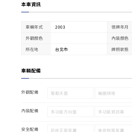
本車資訊
車輛年式
2003
領牌年月
外觀顏色
內裝顏色
所在地
台北市
牌照狀態
車輛配備
外觀配備
電動天窗
輪圈規格
內裝配備
多功能方向盤
多功能資訊幕
安全配備
前座正面氣囊
後座側面氣囊