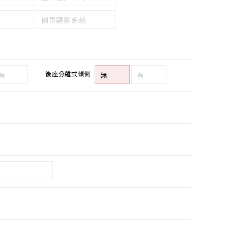
倒車顯影系統
後座分離式傾倒
有
無
有