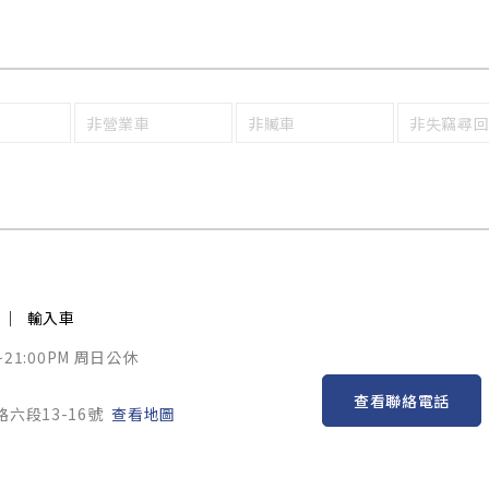
非營業車
非贓車
非失竊尋
輸入車
~21:00PM 周日公休
查看聯絡電話
六段13-16號
查看地圖