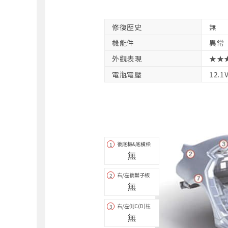
修復歴史
無
機能件
異常
外觀表現
★★
電瓶電壓
12.1
後底板&底橫樑
1
無
右/左後葉子板
2
無
右/左側C(D)柱
3
無