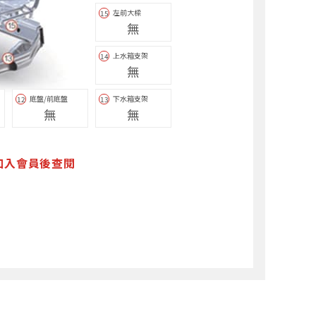
左前大樑
15
無
上水箱支架
14
無
底盤/前底盤
下水箱支架
12
13
無
無
加入會員後查閱