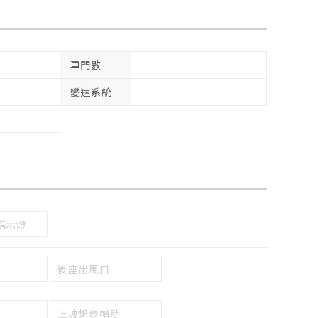
車門數
變速系統
指示燈
後座出風口
上坡起步輔助