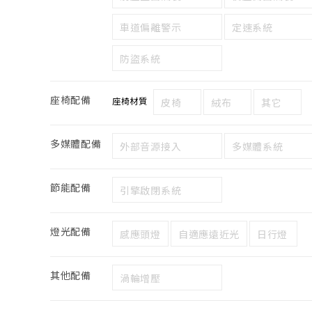
車道偏離警示
定速系統
防盜系統
座椅配備
座椅材質
皮椅
絨布
其它
多媒體配備
外部音源接入
多媒體系統
節能配備
引擎啟閉系統
燈光配備
感應頭燈
自適應遠近光
日行燈
其他配備
渦輪增壓