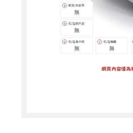
車頂/內支架
4
無
右/左側戶定
5
無
右/左後大樑
右/左輪艙
6
7
無
無
網頁內容僅為