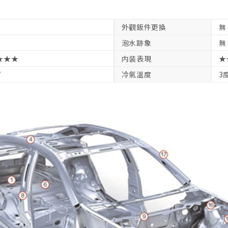
外觀鈑件更換
無
泡水跡象
無
★★★
内装表現
★
V
冷氣溫度
3