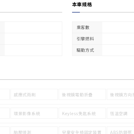
本車規格
乘客數
引擎燃料
驅動方式
感應式雨刷
後視鏡電動折疊
後視鏡方向
環景影像系統
Keyless免匙系統
恆溫空調
胎壓偵測
兒童安全椅固定裝置
ABS防鎖死