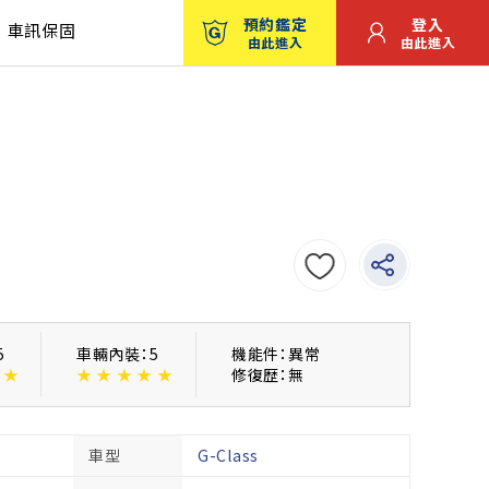
預約鑑定
登入
車訊保固
由此進入
由此進入
5
車輛內裝：5
機能件：異常
★
★
★
★
★
★
修復歴：無
車型
G-Class