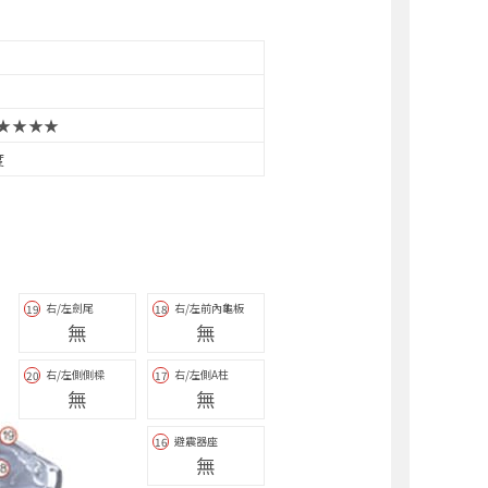
★★★★
度
右/左劍尾
右/左前內龜板
19
18
無
無
右/左側側樑
右/左側A柱
20
17
無
無
避震器座
16
無