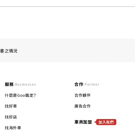
證書之情況
服務
合作
Businesses
Partner
什麼是Goo鑑定？
合作夥伴
找好車
廣告合作
找好店
車商加盟
加入我們
找海外車