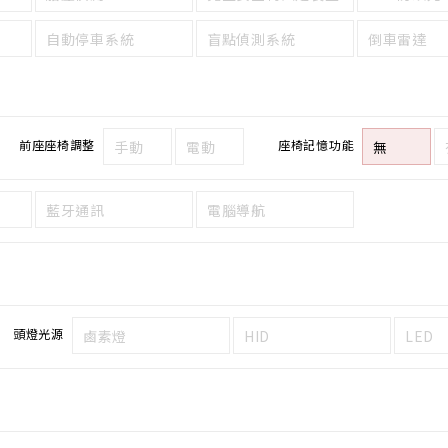
自動停車系統
盲點偵測系統
倒車雷達
前座座椅調整
座椅記憶功能
手動
電動
無
藍牙通訊
電腦導航
頭燈光源
鹵素燈
HID
LED