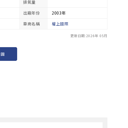
排氣量
出廠年份
2003年
車商名稱
權上國際
更新日期:2026年 05月
保固