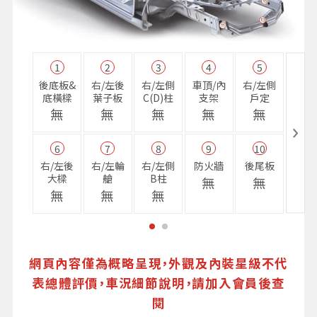
1
2
3
4
5
11
後底板&
右/左後
右/左側
車頂/內
右/左側
右前
底橫樑
葉子板
C(D)柱
支架
戶定
樑
無
無
無
無
無
無
6
7
8
9
10
16
右/左後
右/左輪
右/左側
防火牆
後尾板
避震
大樑
艙
B柱
座
無
無
無
無
無
無
網頁內容僅為概略呈現，外觀及內裝星級不代
表總體評價，車況細節說明，請加入會員後查
閱