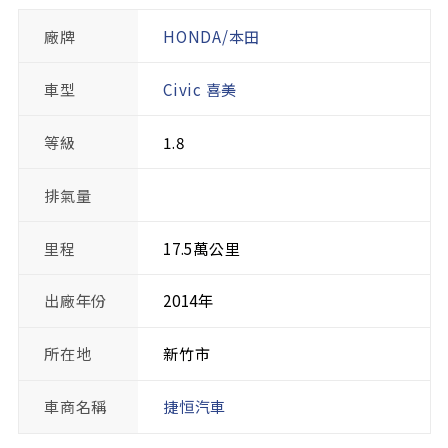
廠牌
HONDA/本田
車型
Civic 喜美
等級
1.8
排氣量
里程
17.5萬公里
出廠年份
2014年
所在地
新竹市
車商名稱
捷恒汽車