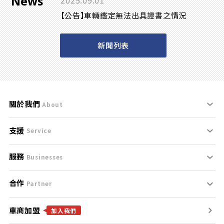
News
2025.09.01
【公告】車輛鑑定無法出具證書之情況
新聞列表
關於我們
About
支援
刊登規範
Service
服務
支援中心
服務條款
Businesses
合作
什麼是Goo鑑定？
聯絡我們
免責聲明
Partner
車商加盟
合作夥伴
找好車
隱私權政策
加入我們