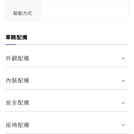
驅動方式
車輛配備
外觀配備
電動天窗
輪圈規格
內裝配備
感應式雨刷
後視鏡電動折疊
多功能方向盤
多功能資訊幕
安全配備
後視鏡方向指示燈
環景影像系統
Keyless免匙系統
前座正面氣囊
後座側面氣囊
座椅配備
恆溫空調
後座出風口