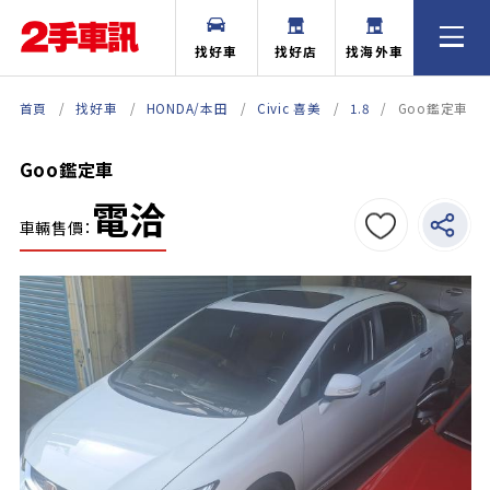
找好車
找好店
找海外車
首頁
找好車
HONDA/本田
Civic 喜美
1.8
Goo鑑定車
Goo鑑定車
電洽
車輛售價：