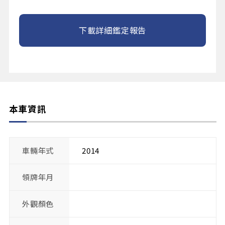
下載詳細鑑定報告
本車資訊
車輛年式
2014
領牌年月
外觀顏色