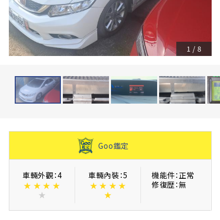
1
/
8
Goo鑑定
車輛外觀：4
車輛內裝：5
機能件：正常
修復歴：無
★
★
★
★
★
★
★
★
★
★