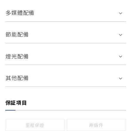
胎壓偵測
兒童安全椅固定裝置
座椅材質
多媒體配備
ABS防鎖死
上坡起步輔助
皮椅
絨布
車道偏離警示
定速系統
其它
外部音源接入
多媒體系統
節能配備
自動停車系統
盲點偵測系統
前座座椅調整
藍牙通訊
電腦導航
引擎啟閉系統
燈光配備
手動
電動
倒車雷達
倒車顯影系統
防盜系統
座椅記憶功能
感應頭燈
自適應遠近光
其他配備
無
有
日行燈
渦輪增壓
後座分離式傾倒
保証項目
頭燈光源
無
有
鹵素燈
HID
里程保證
原鈑件
LED