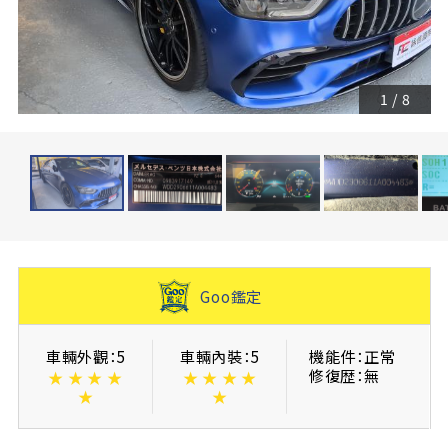
1
/
8
Goo鑑定
車輛外觀：5
車輛內裝：5
機能件：正常
修復歴：無
★
★
★
★
★
★
★
★
★
★