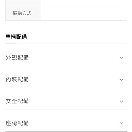
驅動方式
車輛配備
外觀配備
電動天窗
輪圈規格
內裝配備
感應式雨刷
後視鏡電動折疊
多功能方向盤
多功能資訊幕
安全配備
後視鏡方向指示燈
環景影像系統
Keyless免匙系統
前座正面氣囊
後座側面氣囊
座椅配備
恆溫空調
後座出風口