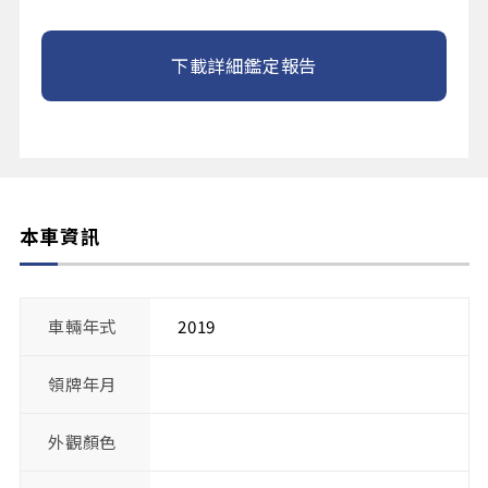
下載詳細鑑定報告
本車資訊
車輛年式
2019
領牌年月
外觀顏色