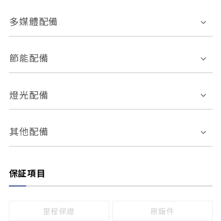
胎壓偵測
兒童安全椅固定裝置
座椅材質
多媒體配備
ABS防鎖死
上坡起步輔助
皮椅
絨布
車道偏離警示
定速系統
其它
外部音源接入
多媒體系統
節能配備
自動停車系統
盲點偵測系統
前座座椅調整
藍牙通訊
電腦導航
引擎啟閉系統
燈光配備
手動
電動
倒車雷達
倒車顯影系統
防盜系統
座椅記憶功能
感應頭燈
自適應遠近光
其他配備
無
有
日行燈
渦輪增壓
後座分離式傾倒
保証項目
頭燈光源
無
有
鹵素燈
HID
里程保證
原鈑件
LED