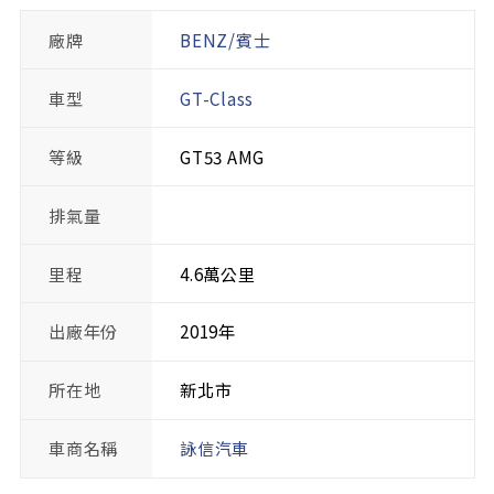
廠牌
BENZ/賓士
車型
GT-Class
等級
GT53 AMG
排氣量
里程
4.6萬公里
出廠年份
2019年
所在地
新北市
車商名稱
詠信汽車