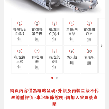
1
2
3
4
5
11
後底板&
右/左後
右/左側
車頂/內
右/左側
右前
底橫樑
葉子板
C(D)柱
支架
戶定
樑
無
無
無
無
無
無
6
7
8
9
10
16
右/左後
右/左輪
右/左側
防火牆
後尾板
避震
大樑
艙
B柱
座
無
無
無
無
無
無
網頁內容僅為概略呈現，外觀及內裝星級不代
表總體評價，車況細節說明，請加入會員後查
閱