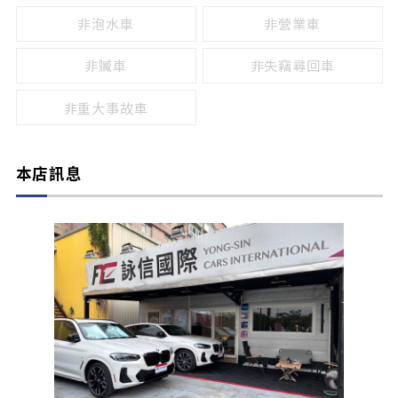
非泡水車
非營業車
非贓車
非失竊尋回車
非重大事故車
本店訊息