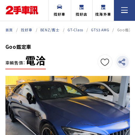
找好車
找好店
找海外車
首頁
找好車
BENZ/賓士
GT-Class
GT53 AMG
Goo鑑定
Goo鑑定車
電洽
車輛售價：