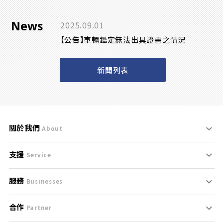
News
2025.09.01
【公告】車輛鑑定無法出具證書之情況
新聞列表
關於我們
About
支援
刊登規範
Service
服務
支援中心
服務條款
Businesses
合作
什麼是Goo鑑定？
聯絡我們
免責聲明
Partner