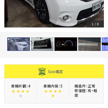
1
/
8
Goo鑑定
車輛外觀：4
車輛內裝：5
機能件：正常
修復歴：有・軽
★
★
★
★
★
★
★
★
度
★
★