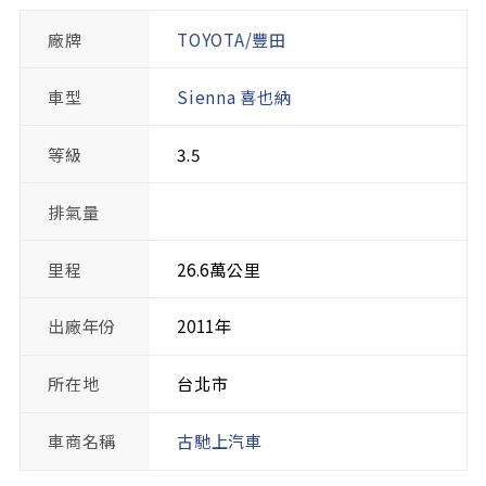
廠牌
TOYOTA/豐田
車型
Sienna 喜也納
等級
3.5
排氣量
里程
26.6萬公里
出廠年份
2011年
所在地
台北市
車商名稱
古馳上汽車