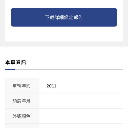
下載詳細鑑定報告
本車資訊
車輛年式
2011
領牌年月
外觀顏色