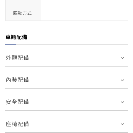
驅動方式
車輛配備
外觀配備
電動天窗
輪圈規格
內裝配備
感應式雨刷
後視鏡電動折疊
多功能方向盤
多功能資訊幕
安全配備
後視鏡方向指示燈
環景影像系統
Keyless免匙系統
前座正面氣囊
後座側面氣囊
座椅配備
恆溫空調
後座出風口