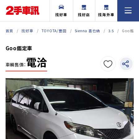
找好車
找好店
找海外車
首頁
找好車
TOYOTA/豐田
Sienna 喜也納
3.5
Goo鑑定
Goo鑑定車
電洽
車輛售價：