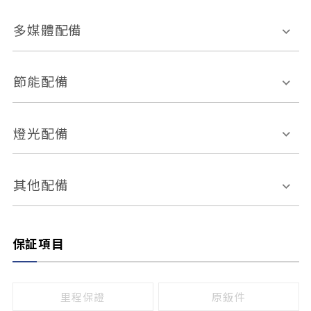
胎壓偵測
兒童安全椅固定裝置
座椅材質
多媒體配備
ABS防鎖死
上坡起步輔助
皮椅
絨布
車道偏離警示
定速系統
其它
外部音源接入
多媒體系統
節能配備
自動停車系統
盲點偵測系統
前座座椅調整
藍牙通訊
電腦導航
引擎啟閉系統
燈光配備
手動
電動
倒車雷達
倒車顯影系統
防盜系統
座椅記憶功能
感應頭燈
自適應遠近光
其他配備
無
有
日行燈
渦輪增壓
後座分離式傾倒
保証項目
頭燈光源
無
有
鹵素燈
HID
里程保證
原鈑件
LED