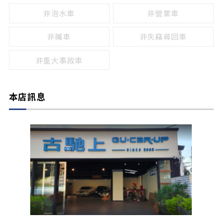
非泡水車
非營業車
非贓車
非失竊尋回車
非重大事故車
本店訊息