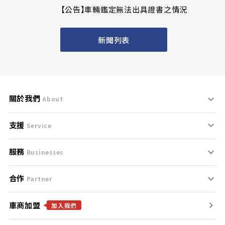
【公告】車輛鑑定無法出具證書之情況
新聞列表
關於我們
About
支援
刊登規範
Service
服務
支援中心
服務條款
Businesses
合作
什麼是Goo鑑定？
聯絡我們
免責聲明
Partner
車商加盟
合作夥伴
找好車
隱私權政策
加入我們