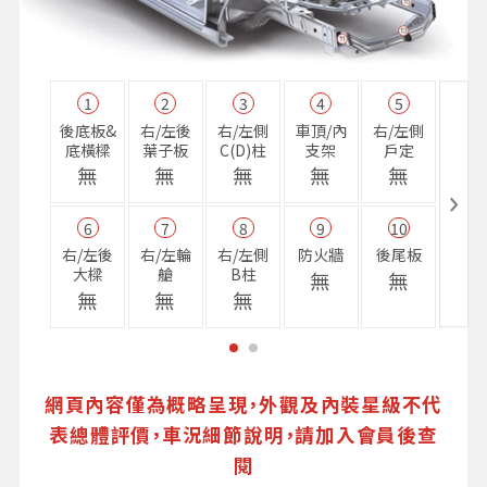
1
2
3
4
5
11
後底板&
右/左後
右/左側
車頂/內
右/左側
右前
底橫樑
葉子板
C(D)柱
支架
戶定
樑
無
無
無
無
無
無
6
7
8
9
10
16
右/左後
右/左輪
右/左側
防火牆
後尾板
避震
大樑
艙
B柱
座
無
無
無
無
無
無
網頁內容僅為概略呈現，外觀及內裝星級不代
表總體評價，車況細節說明，請加入會員後查
閱