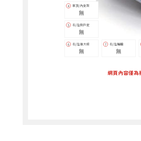
車頂/內支架
4
無
右/左側戶定
5
無
右/左後大樑
右/左輪艙
6
7
無
無
網頁內容僅為