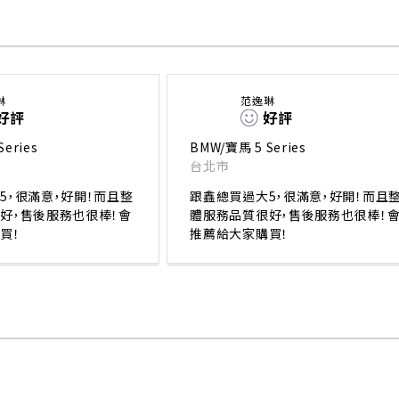
琳
范逸琳
好評
好評
eries
BMW/寶馬 5 Series
台北市
5，很滿意，好開！而且整
跟鑫總買過大5，很滿意，好開！而且
好，售後服務也很棒！會
體服務品質很好，售後服務也很棒！
買！
推薦給大家購買！