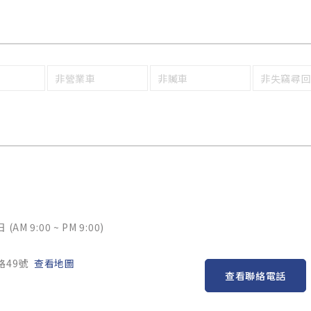
非營業車
非贓車
非失竊尋
M 9:00 ~ PM 9:00)
路49號
查看地圖
查看聯絡電話