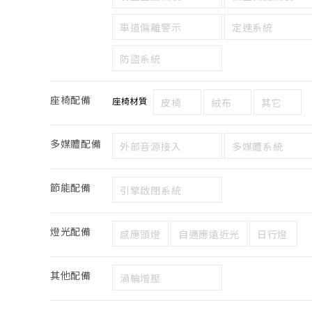
車道偏離警示
定速系統
防盜系統
座椅配備
座椅材質
皮椅
絨布
其它
多媒體配備
外部音源接入
多媒體系統
節能配備
引擎啟閉系統
燈光配備
感應頭燈
自適應遠近光
日行燈
其他配備
渦輪增壓