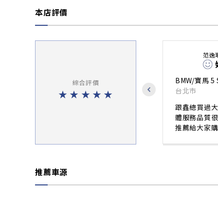
本店評價
范逸
BMW/寶馬 5 S
綜合評價
台北市
★
★
★
★
★
跟鑫總買過大
體服務品質很
推薦給大家購
推薦車源