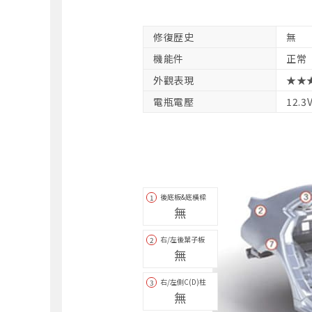
修復歴史
無
機能件
正常
外觀表現
★★
電瓶電壓
12.3
後底板&底橫樑
1
無
右/左後葉子板
2
無
右/左側C(D)柱
3
無