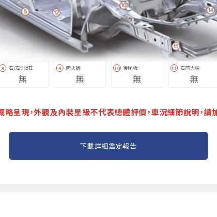
右/左側B柱
防火牆
後尾板
右前大樑
8
9
10
11
無
無
無
無
概略呈現，外觀及內裝星級不代表總體評價，車況細節說明，請
下載詳細鑑定報告