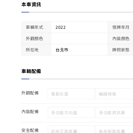
本車資訊
車輛年式
2022
領牌年月
外觀顏色
內裝顏色
所在地
台北市
牌照狀態
車輛配備
外觀配備
電動天窗
輪圈規格
內裝配備
多功能方向盤
多功能資訊幕
安全配備
前座正面氣囊
後座側面氣囊