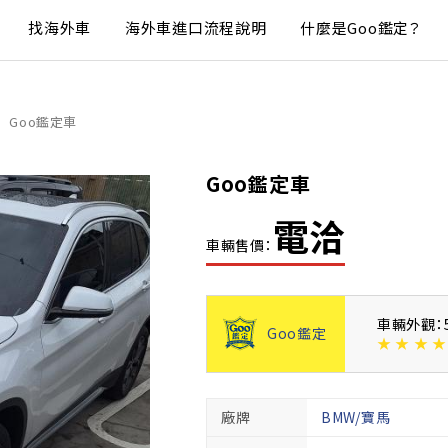
找海外車
海外車進口流程說明
什麼是Goo鑑定？
Goo鑑定車
Goo鑑定車
電洽
車輛售價：
車輛外觀：
Goo鑑定
★
★
★
★
廠牌
BMW/寶馬