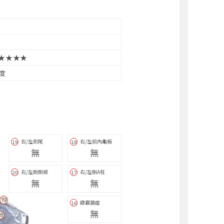
★★★★
3度
右/左劍尾
右/左前內龜板
19
18
無
無
右/左側側樑
右/左側A柱
20
17
無
無
避震器座
16
無