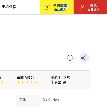
預約鑑定
登入
車訊保固
由此進入
由此進入
5
車輛內裝：5
機能件：正常
★
★
★
★
★
★
修復歴：無
車型
X1 Series