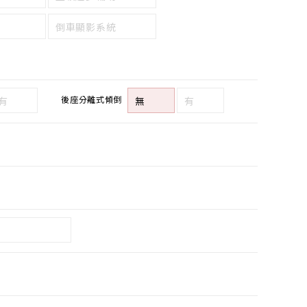
倒車顯影系統
後座分離式傾倒
有
無
有