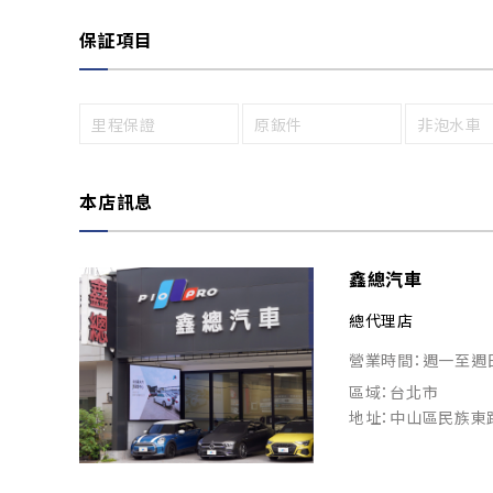
保証項目
里程保證
原鈑件
非泡水車
本店訊息
鑫總汽車
總代理店
營業時間：週一至週日 (A
區域：台北市
地址：中山區民族東