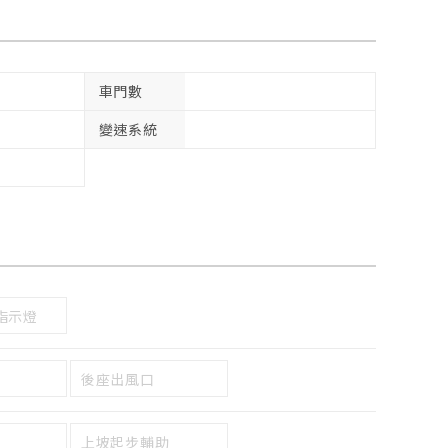
車門數
變速系統
指示燈
後座出風口
上坡起步輔助