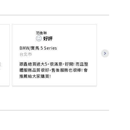
范逸琳
好評
BMW/寶馬 5 Series
台北市
整
跟鑫總買過大5，很滿意，好開！而且整
會
體服務品質很好，售後服務也很棒！會
推薦給大家購買！