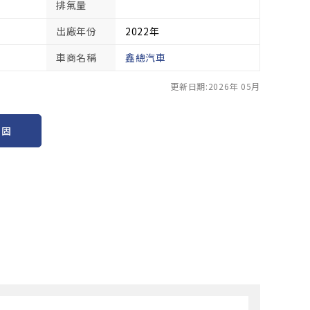
排氣量
出廠年份
2022年
車商名稱
鑫總汽車
更新日期:2026年 05月
保固