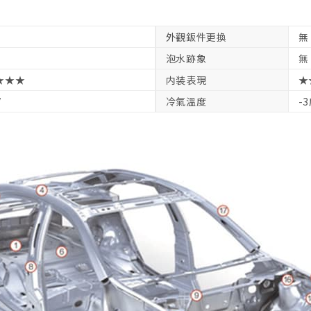
外觀鈑件更換
無
泡水跡象
無
★★★
内装表現
★
V
冷氣溫度
-