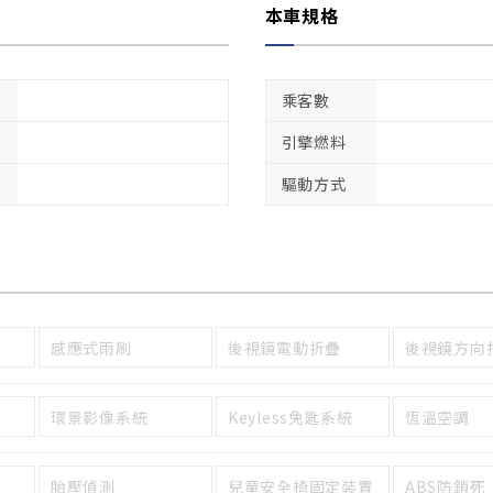
本車規格
乘客數
引擎燃料
驅動方式
感應式雨刷
後視鏡電動折疊
後視鏡方向
環景影像系統
Keyless免匙系統
恆溫空調
胎壓偵測
兒童安全椅固定裝置
ABS防鎖死