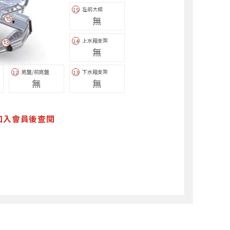
左前大樑
15
無
上水箱支架
14
無
底盤/前底盤
下水箱支架
12
13
無
無
加入會員後查閱