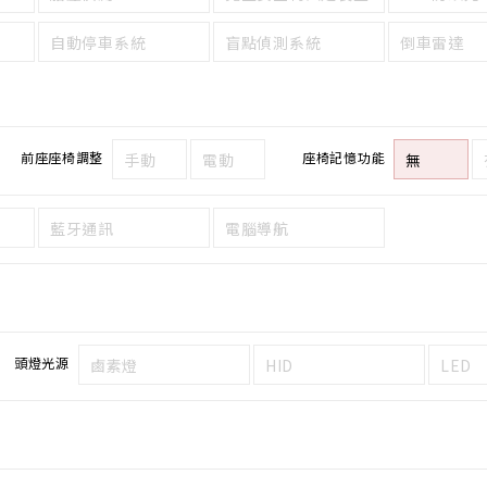
自動停車系統
盲點偵測系統
倒車雷達
前座座椅調整
座椅記憶功能
手動
電動
無
藍牙通訊
電腦導航
頭燈光源
鹵素燈
HID
LED