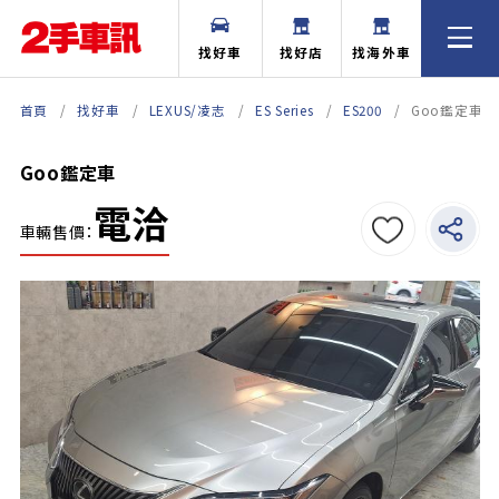
找好車
找好店
找海外車
首頁
找好車
LEXUS/凌志
ES Series
ES200
Goo鑑定車
Goo鑑定車
電洽
車輛售價：