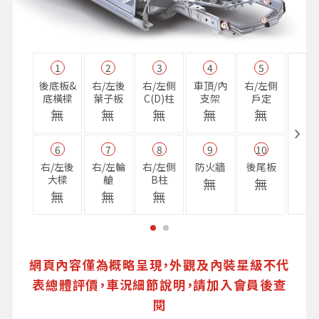
1
2
3
4
5
11
後底板&
右/左後
右/左側
車頂/內
右/左側
右前
底橫樑
葉子板
C(D)柱
支架
戶定
樑
無
無
無
無
無
無
6
7
8
9
10
16
右/左後
右/左輪
右/左側
防火牆
後尾板
避震
大樑
艙
B柱
座
無
無
無
無
無
無
網頁內容僅為概略呈現，外觀及內裝星級不代
表總體評價，車況細節說明，請加入會員後查
閱