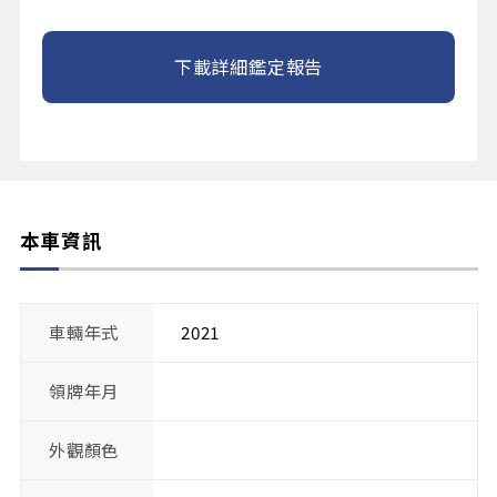
下載詳細鑑定報告
本車資訊
車輛年式
2021
領牌年月
外觀顏色