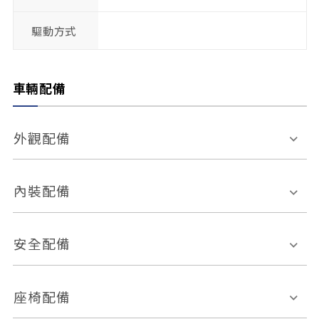
驅動方式
車輛配備
外觀配備
電動天窗
輪圈規格
內裝配備
感應式雨刷
後視鏡電動折疊
多功能方向盤
多功能資訊幕
安全配備
後視鏡方向指示燈
環景影像系統
Keyless免匙系統
前座正面氣囊
後座側面氣囊
座椅配備
恆溫空調
後座出風口