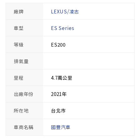
廠牌
LEXUS/凌志
車型
ES Series
等級
ES200
排氣量
里程
4.7萬公里
出廠年份
2021年
所在地
台北市
車商名稱
國豐汽車