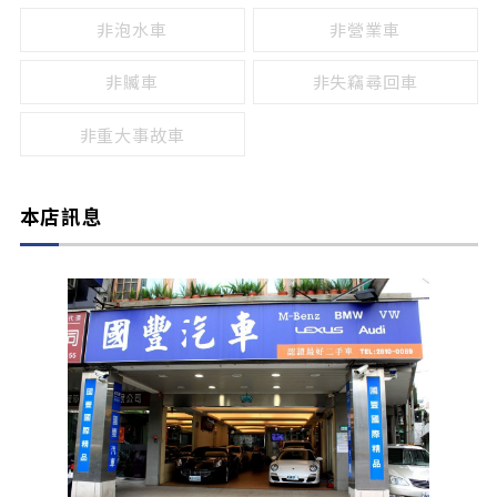
非泡水車
非營業車
非贓車
非失竊尋回車
非重大事故車
本店訊息