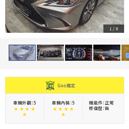
1
/
8
Goo鑑定
車輛外觀：5
車輛內裝：5
機能件：正常
修復歴：無
★
★
★
★
★
★
★
★
★
★