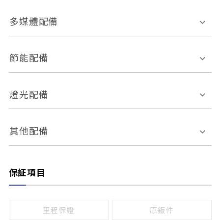
胎壓偵測
兒童安全椅固定裝置
座椅材質
多媒體配備
ABS防鎖死
上坡起步輔助
皮椅
絨布
車道偏離警示
定速系統
其它
外部音源接入
多媒體系統
節能配備
自動停車系統
盲點偵測系統
前座座椅調整
藍牙通訊
電腦導航
引擎啟閉系統
燈光配備
手動
電動
倒車雷達
倒車顯影系統
防盜系統
座椅記憶功能
感應頭燈
自適應遠近光
其他配備
無
有
日行燈
渦輪增壓
後座分離式傾倒
保証項目
頭燈光源
無
有
鹵素燈
HID
里程保證
原鈑件
LED