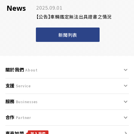
News
2025.09.01
【公告】車輛鑑定無法出具證書之情況
新聞列表
關於我們
About
支援
刊登規範
Service
服務
支援中心
服務條款
Businesses
合作
什麼是Goo鑑定？
聯絡我們
免責聲明
Partner
車商加盟
合作夥伴
找好車
隱私權政策
加入我們