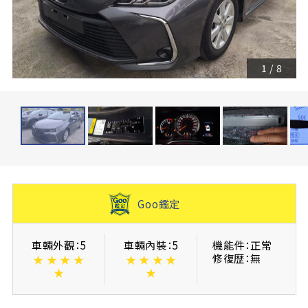
1
/
8
Goo鑑定
車輛外觀：5
車輛內裝：5
機能件：正常
修復歴：無
★
★
★
★
★
★
★
★
★
★