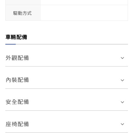
驅動方式
車輛配備
外觀配備
電動天窗
輪圈規格
內裝配備
感應式雨刷
後視鏡電動折疊
多功能方向盤
多功能資訊幕
安全配備
後視鏡方向指示燈
環景影像系統
Keyless免匙系統
前座正面氣囊
後座側面氣囊
座椅配備
恆溫空調
後座出風口