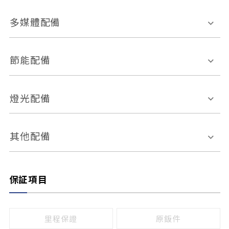
胎壓偵測
兒童安全椅固定裝置
座椅材質
多媒體配備
ABS防鎖死
上坡起步輔助
皮椅
絨布
車道偏離警示
定速系統
其它
外部音源接入
多媒體系統
節能配備
自動停車系統
盲點偵測系統
前座座椅調整
藍牙通訊
電腦導航
引擎啟閉系統
燈光配備
手動
電動
倒車雷達
倒車顯影系統
防盜系統
座椅記憶功能
感應頭燈
自適應遠近光
其他配備
無
有
日行燈
渦輪增壓
後座分離式傾倒
保証項目
頭燈光源
無
有
鹵素燈
HID
里程保證
原鈑件
LED