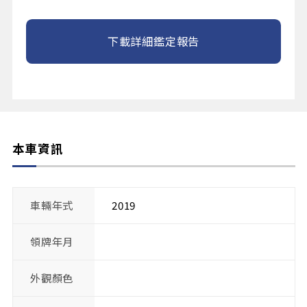
下載詳細鑑定報告
本車資訊
車輛年式
2019
領牌年月
外觀顏色