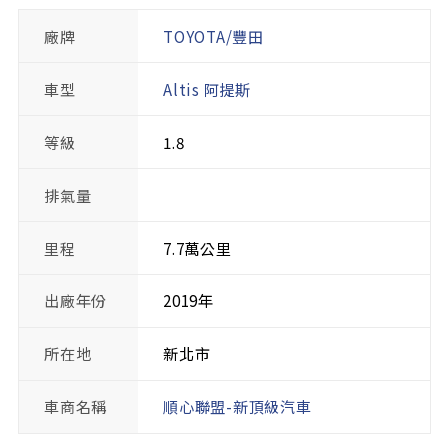
廠牌
TOYOTA/豐田
車型
Altis 阿提斯
等級
1.8
排氣量
里程
7.7萬公里
出廠年份
2019年
所在地
新北市
車商名稱
順心聯盟-新頂級汽車