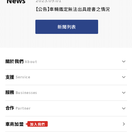
News
2025.09.01
【公告】車輛鑑定無法出具證書之情況
新聞列表
關於我們
About
支援
刊登規範
Service
服務
支援中心
服務條款
Businesses
合作
什麼是Goo鑑定？
聯絡我們
免責聲明
Partner
車商加盟
合作夥伴
找好車
隱私權政策
加入我們