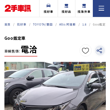
找好車
找好店
找海外車
首頁
找好車
TOYOTA/豐田
Altis 阿提斯
1.8
Goo鑑定車
Goo鑑定車
電洽
車輛售價：