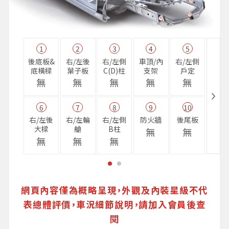
1
2
3
4
5
11
後底板&
右/左後
右/左側
車頂/內
右/左側
右前
底橫樑
葉子板
C(D)柱
支架
戶定
樑
無
無
無
無
無
無
6
7
8
9
10
16
右/左後
右/左輪
右/左側
防火牆
後尾板
避震
大樑
艙
B柱
座
無
無
無
無
無
無
網頁內容僅為概略呈現，外觀及內裝星級不代
表總體評價，車況細節說明，請加入會員後查
閱