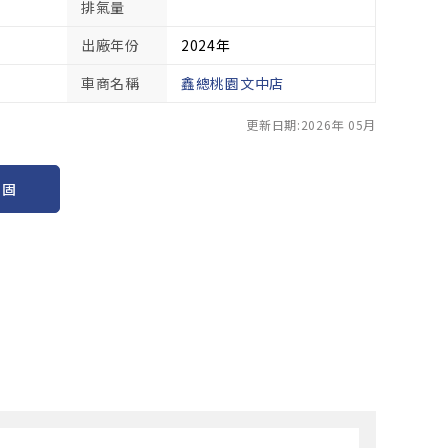
排氣量
出廠年份
2024年
車商名稱
鑫總桃園文中店
更新日期:2026年 05月
保固