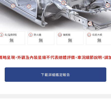
右/左側B柱
防火牆
後尾板
右前大樑
8
9
10
11
無
無
無
無
概略呈現，外觀及內裝星級不代表總體評價，車況細節說明，請
下載詳細鑑定報告