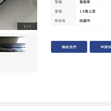
等級
電動車
里程
1.4萬公里
所在地
桃園市
1
/
7
申請
聯絡我們