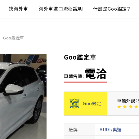
找海外車
海外車進口流程說明
什麼是Goo鑑定？
Goo鑑定車
Goo鑑定車
電洽
車輛售價：
車輛外觀：
Goo鑑定
★
★
★
★
廠牌
AUDI/奧迪