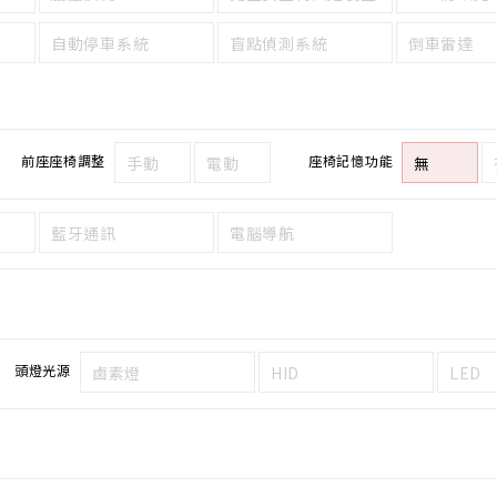
自動停車系統
盲點偵測系統
倒車雷達
前座座椅調整
座椅記憶功能
手動
電動
無
藍牙通訊
電腦導航
頭燈光源
鹵素燈
HID
LED