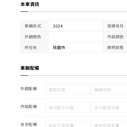
本車資訊
車輛年式
2024
領牌年月
外觀顏色
內裝顏色
所在地
桃園市
牌照狀態
車輛配備
外觀配備
電動天窗
輪圈規格
內裝配備
多功能方向盤
多功能資訊幕
安全配備
前座正面氣囊
後座側面氣囊