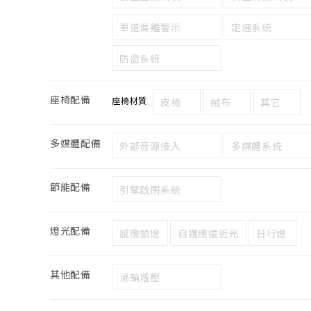
車道偏離警示
定速系統
防盜系統
座椅配備
座椅材質
皮椅
絨布
其它
多媒體配備
外部音源接入
多媒體系統
節能配備
引擎啟閉系統
燈光配備
感應頭燈
自適應遠近光
日行燈
其他配備
渦輪增壓