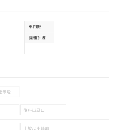
車門數
變速系統
指示燈
後座出風口
上坡起步輔助