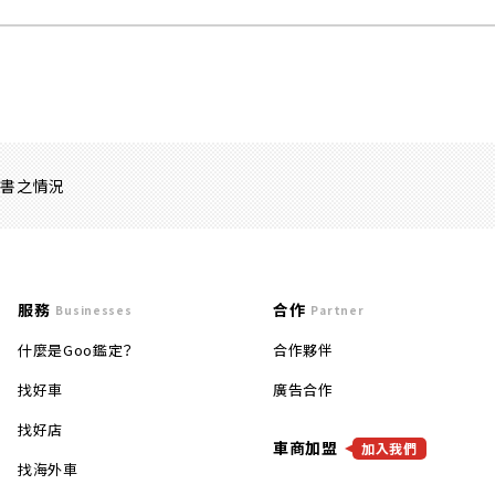
證書之情況
服務
合作
Businesses
Partner
什麼是Goo鑑定？
合作夥伴
找好車
廣告合作
找好店
車商加盟
加入我們
找海外車