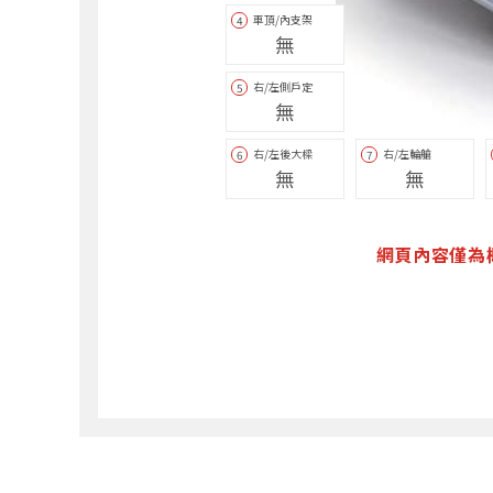
車頂/內支架
4
無
右/左側戶定
5
無
右/左後大樑
右/左輪艙
6
7
無
無
網頁內容僅為