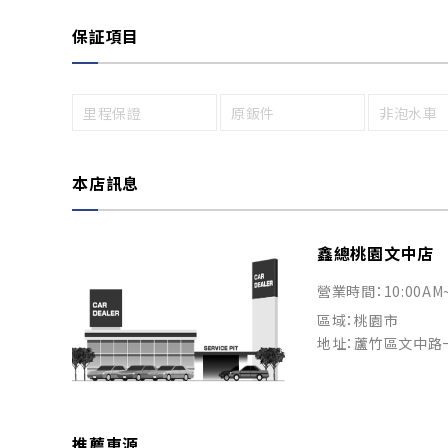
保証項目
里程保證
原鈑件
非泡水車
本店訊息
鑫總桃園文中店
營業時間：10:00AM
區域：桃園市
地址：蘆竹區文中路
推薦車源