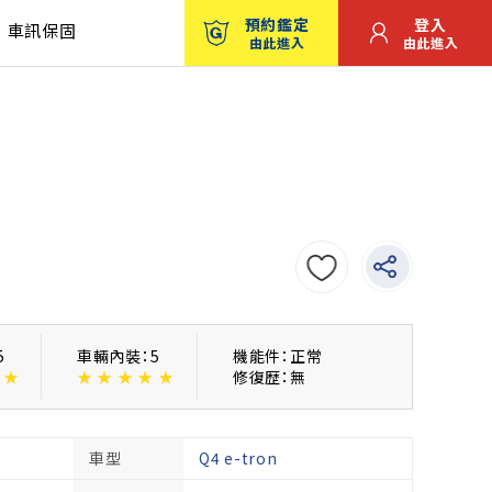
預約鑑定
登入
車訊保固
由此進入
由此進入
5
車輛內裝：5
機能件：正常
★
★
★
★
★
★
修復歴：無
車型
Q4 e-tron