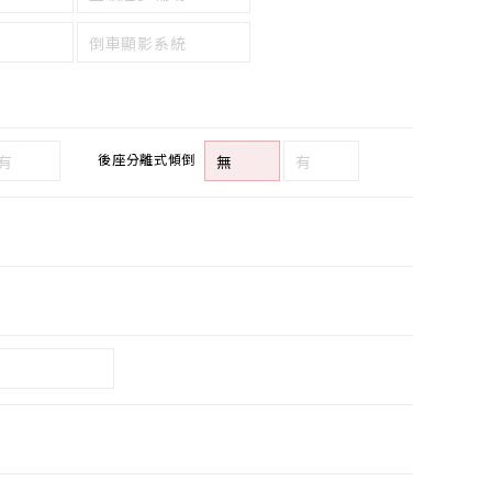
倒車顯影系統
後座分離式傾倒
有
無
有