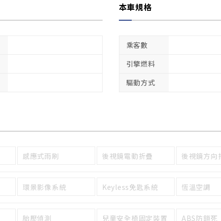
本車規格
乘客數
引擎燃料
驅動方式
感應式雨刷
後視鏡電動折疊
後視鏡方向
環景影像系統
Keyless免匙系統
恆溫空調
胎壓偵測
兒童安全椅固定裝置
ABS防鎖死