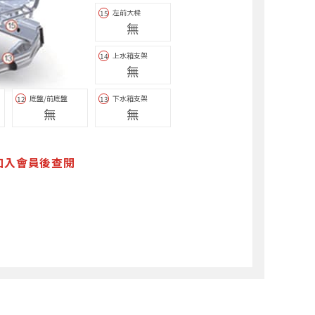
左前大樑
15
無
上水箱支架
14
無
底盤/前底盤
下水箱支架
12
13
無
無
加入會員後查閱