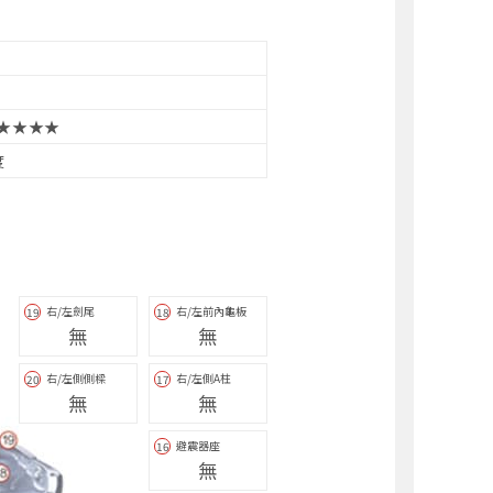
★★★★
度
右/左劍尾
右/左前內龜板
19
18
無
無
右/左側側樑
右/左側A柱
20
17
無
無
避震器座
16
無