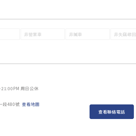
非營業車
非贓車
非失竊尋
~21:00PM 周日公休
一段480號
查看地圖
查看聯絡電話