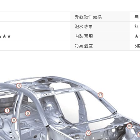
外觀鈑件更換
無
泡水跡象
無
★★★
内装表現
★
冷氣溫度
5