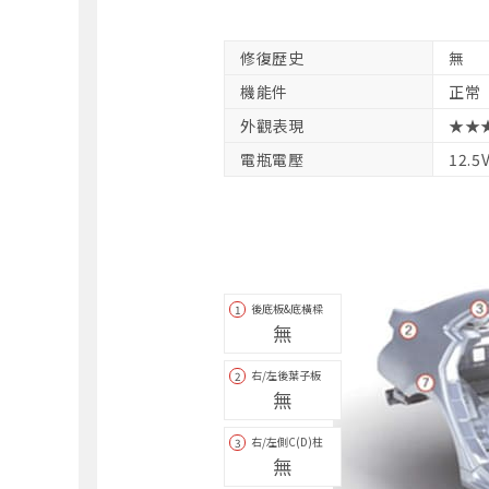
修復歴史
無
機能件
正常
外觀表現
★★
電瓶電壓
12.5
後底板&底橫樑
1
無
右/左後葉子板
2
無
右/左側C(D)柱
3
無