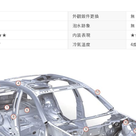
外觀鈑件更換
無
泡水跡象
無
★★
内装表現
★
V
冷氣溫度
4