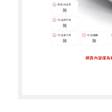
車頂/內支架
4
無
右/左側戶定
5
無
右/左後大樑
右/左輪艙
6
7
無
無
網頁內容僅為