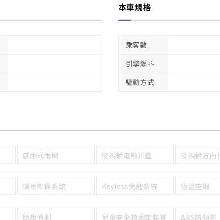
本車規格
乘客數
引擎燃料
驅動方式
感應式雨刷
後視鏡電動折疊
後視鏡方向
環景影像系統
Keyless免匙系統
恆溫空調
胎壓偵測
兒童安全椅固定裝置
ABS防鎖死