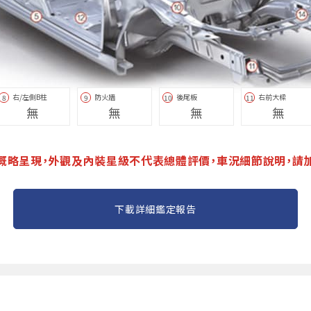
右/左側B柱
防火牆
後尾板
右前大樑
8
9
10
11
無
無
無
無
概略呈現，外觀及內裝星級不代表總體評價，車況細節說明，請
下載詳細鑑定報告