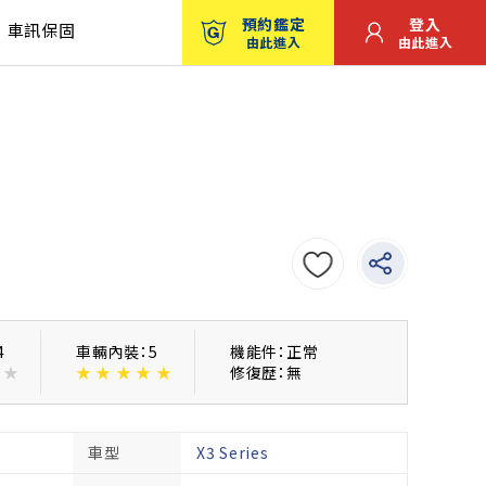
預約鑑定
登入
車訊保固
由此進入
由此進入
4
車輛內裝：5
機能件：正常
★
★
★
★
★
★
修復歴：無
車型
X3 Series