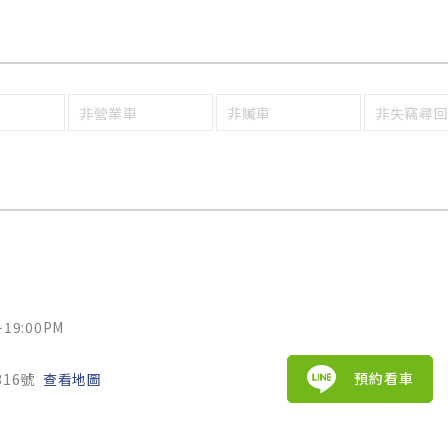
非營業車
非贓車
非失竊尋
19:00PM
預約看車
16號
查看地圖