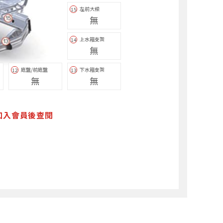
左前大樑
15
無
上水箱支架
14
無
底盤/前底盤
下水箱支架
12
13
無
無
加入會員後查閱