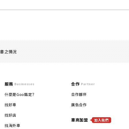
證書之情況
服務
合作
Businesses
Partner
什麼是Goo鑑定？
合作夥伴
找好車
廣告合作
找好店
車商加盟
加入我們
找海外車