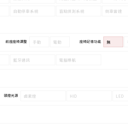
自動停車系統
盲點偵測系統
倒車雷達
前座座椅調整
座椅記憶功能
手動
電動
無
藍牙通訊
電腦導航
頭燈光源
鹵素燈
HID
LED