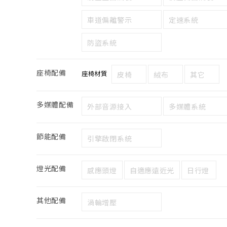
車道偏離警示
定速系統
防盜系統
座椅配備
座椅材質
皮椅
絨布
其它
多媒體配備
外部音源接入
多媒體系統
節能配備
引擎啟閉系統
燈光配備
感應頭燈
自適應遠近光
日行燈
其他配備
渦輪增壓