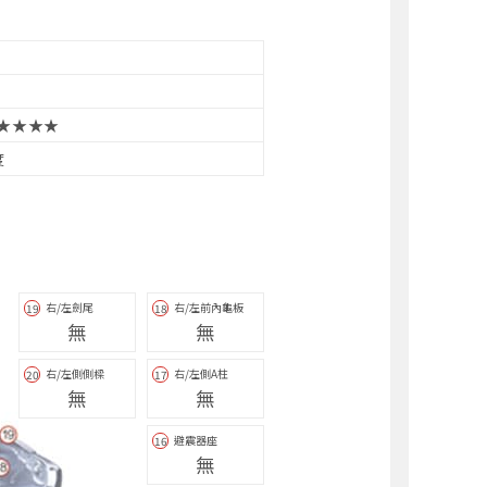
★★★★
度
右/左劍尾
右/左前內龜板
19
18
無
無
右/左側側樑
右/左側A柱
20
17
無
無
避震器座
16
無