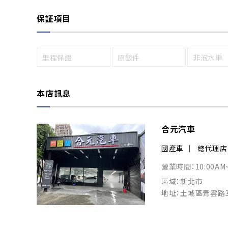
保証項目
里程保證
原鈑件
非泡水車
本店訊息
合元汽車
國產車
總代理店
營業時間：10:00AM~
區域：新北市
地址：土城區青雲路3