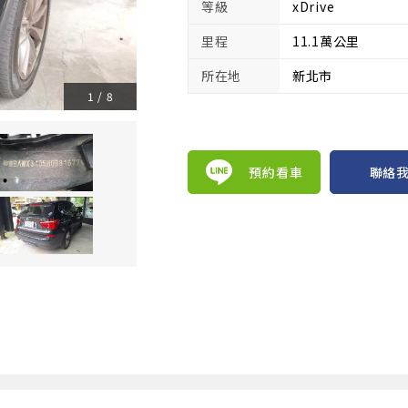
等級
xDrive
里程
11.1萬公里
所在地
新北市
1
/
8
預約看車
聯絡