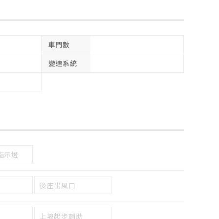
車門數
變速系統
指示燈
後座出風口
上坡起步輔助