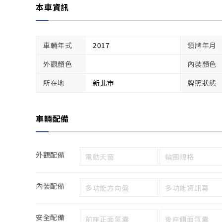
本車資訊
車輛年式
2017
領牌年月
外觀顏色
內裝顏色
所在地
新北市
牌照狀態
車輛配備
外觀配備
電動天窗
輪圈規格
內裝配備
多功能方向盤
多功能資訊幕
安全配備
前座正面氣囊
後座側面氣囊