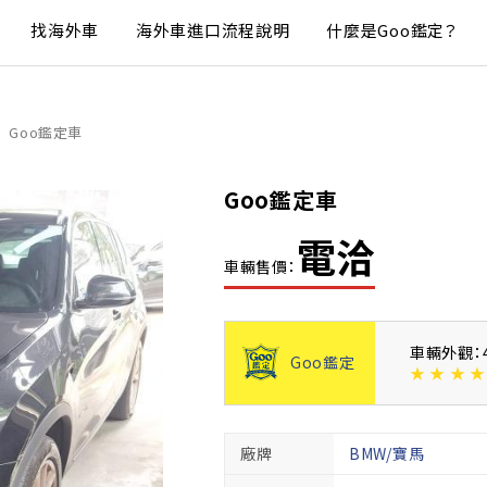
找海外車
海外車進口流程說明
什麼是Goo鑑定？
Goo鑑定車
Goo鑑定車
電洽
車輛售價：
車輛外觀：
Goo鑑定
★
★
★
★
廠牌
BMW/寶馬