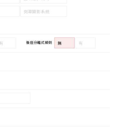
倒車顯影系統
後座分離式傾倒
有
無
有