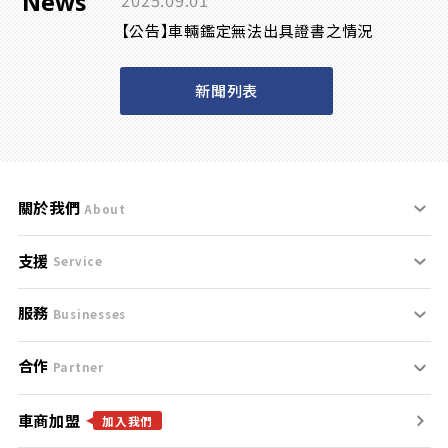
News
2025.09.01
【公告】車輛鑑定無法出具證書之情況
新聞列表
關於我們
About
支援
刊登規範
Service
服務
支援中心
服務條款
Businesses
合作
什麼是Goo鑑定？
聯絡我們
免責聲明
Partner
車商加盟
合作夥伴
找好車
隱私權政策
加入我們