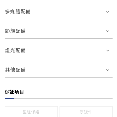
胎壓偵測
兒童安全椅固定裝置
座椅材質
多媒體配備
ABS防鎖死
上坡起步輔助
皮椅
絨布
車道偏離警示
定速系統
其它
外部音源接入
多媒體系統
節能配備
自動停車系統
盲點偵測系統
前座座椅調整
藍牙通訊
電腦導航
引擎啟閉系統
燈光配備
手動
電動
倒車雷達
倒車顯影系統
防盜系統
座椅記憶功能
感應頭燈
自適應遠近光
其他配備
無
有
日行燈
渦輪增壓
後座分離式傾倒
保証項目
頭燈光源
無
有
鹵素燈
HID
里程保證
原鈑件
LED