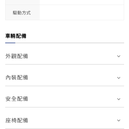
驅動方式
車輛配備
外觀配備
電動天窗
輪圈規格
內裝配備
感應式雨刷
後視鏡電動折疊
多功能方向盤
多功能資訊幕
安全配備
後視鏡方向指示燈
環景影像系統
Keyless免匙系統
前座正面氣囊
後座側面氣囊
座椅配備
恆溫空調
後座出風口