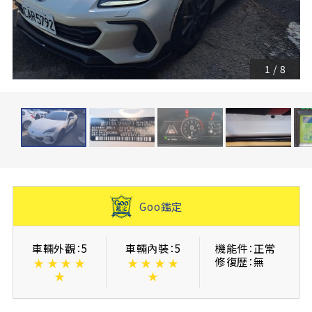
1
/
8
Goo鑑定
車輛外觀：5
車輛內裝：5
機能件：正常
修復歴：無
★
★
★
★
★
★
★
★
★
★