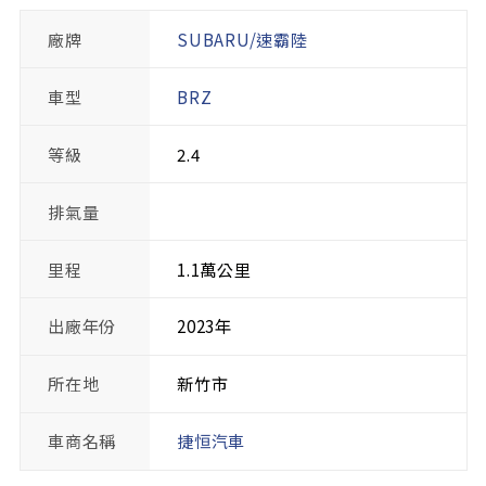
廠牌
SUBARU/速霸陸
車型
BRZ
等級
2.4
排氣量
里程
1.1萬公里
出廠年份
2023年
所在地
新竹市
車商名稱
捷恒汽車