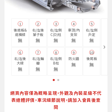
1
2
3
4
5
11
後底板&
右/左後
右/左側
車頂/內
右/左側
右前
底橫樑
葉子板
C(D)柱
支架
戶定
樑
無
無
無
無
無
無
6
7
8
9
10
16
右/左後
右/左輪
右/左側
防火牆
後尾板
避震
大樑
艙
B柱
座
無
無
無
無
無
無
網頁內容僅為概略呈現，外觀及內裝星級不代
表總體評價，車況細節說明，請加入會員後查
閱