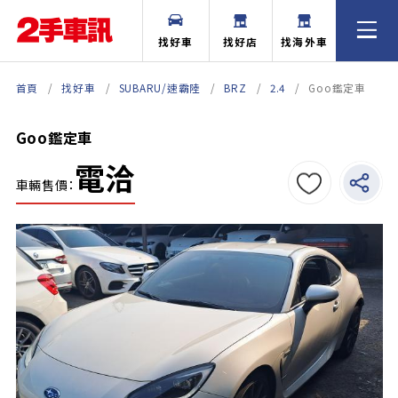
找好車
找好店
找海外車
首頁
找好車
SUBARU/速霸陸
BRZ
2.4
Goo鑑定車
Goo鑑定車
電洽
車輛售價：