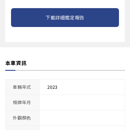
下載詳細鑑定報告
本車資訊
車輛年式
2023
領牌年月
外觀顏色