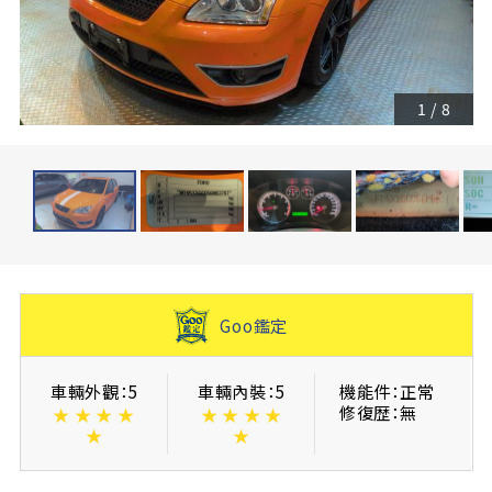
1
/
8
Goo鑑定
車輛外觀：5
車輛內裝：5
機能件：正常
修復歴：無
★
★
★
★
★
★
★
★
★
★