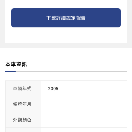
下載詳細鑑定報告
本車資訊
車輛年式
2006
領牌年月
外觀顏色