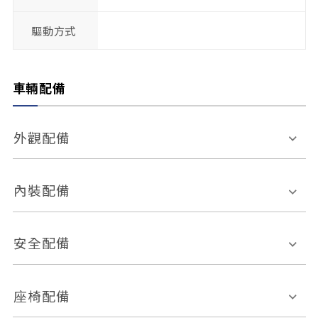
驅動方式
車輛配備
外觀配備
電動天窗
輪圈規格
內裝配備
感應式雨刷
後視鏡電動折疊
多功能方向盤
多功能資訊幕
安全配備
後視鏡方向指示燈
環景影像系統
Keyless免匙系統
前座正面氣囊
後座側面氣囊
座椅配備
恆溫空調
後座出風口