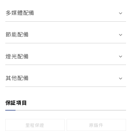
胎壓偵測
兒童安全椅固定裝置
座椅材質
多媒體配備
ABS防鎖死
上坡起步輔助
皮椅
絨布
車道偏離警示
定速系統
其它
外部音源接入
多媒體系統
節能配備
自動停車系統
盲點偵測系統
前座座椅調整
藍牙通訊
電腦導航
引擎啟閉系統
燈光配備
手動
電動
倒車雷達
倒車顯影系統
防盜系統
座椅記憶功能
感應頭燈
自適應遠近光
其他配備
無
有
日行燈
渦輪增壓
後座分離式傾倒
保証項目
頭燈光源
無
有
鹵素燈
HID
里程保證
原鈑件
LED