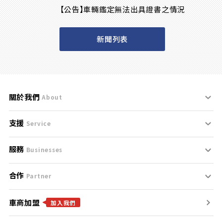
【公告】車輛鑑定無法出具證書之情況
新聞列表
關於我們
About
支援
刊登規範
Service
服務
支援中心
服務條款
Businesses
合作
什麼是Goo鑑定？
聯絡我們
免責聲明
Partner
車商加盟
合作夥伴
找好車
隱私權政策
加入我們