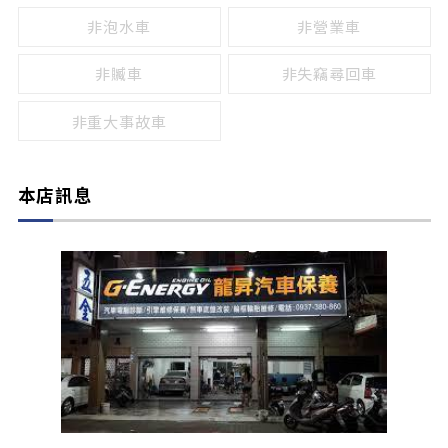
非泡水車
非營業車
非贓車
非失竊尋回車
非重大事故車
本店訊息