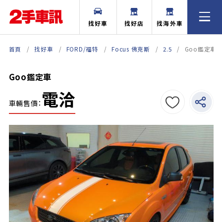
找好車
找好店
找海外車
首頁
找好車
FORD/福特
Focus 佛克斯
2.5
Goo鑑定車
Goo鑑定車
電洽
車輛售價：