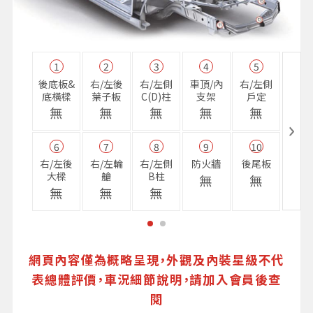
1
2
3
4
5
11
後底板&
右/左後
右/左側
車頂/內
右/左側
右前
底橫樑
葉子板
C(D)柱
支架
戶定
樑
無
無
無
無
無
無
6
7
8
9
10
16
右/左後
右/左輪
右/左側
防火牆
後尾板
避震
大樑
艙
B柱
座
無
無
無
無
無
無
網頁內容僅為概略呈現，外觀及內裝星級不代
表總體評價，車況細節說明，請加入會員後查
閱