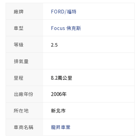
廠牌
FORD/福特
車型
Focus 佛克斯
等級
2.5
排氣量
里程
8.2萬公里
出廠年份
2006年
所在地
新北市
車商名稱
龍昇車業