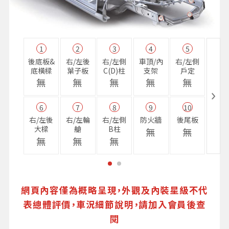
1
2
3
4
5
11
後底板&
右/左後
右/左側
車頂/內
右/左側
右前
底橫樑
葉子板
C(D)柱
支架
戶定
樑
無
無
無
無
無
無
6
7
8
9
10
16
右/左後
右/左輪
右/左側
防火牆
後尾板
避震
大樑
艙
B柱
座
無
無
無
無
無
無
網頁內容僅為概略呈現，外觀及內裝星級不代
表總體評價，車況細節說明，請加入會員後查
閱