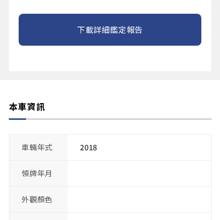
下載詳細鑑定報告
本車資訊
車輛年式
2018
領牌年月
外觀顏色