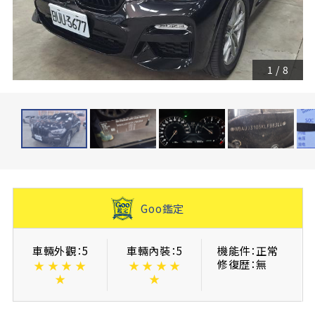
1
/
8
Goo鑑定
車輛外觀：5
車輛內裝：5
機能件：正常
修復歴：無
★
★
★
★
★
★
★
★
★
★