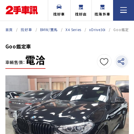
找好車
找好店
找海外車
首頁
找好車
BMW/寶馬
X4 Series
xDrive30i
Goo鑑定車
Goo鑑定車
電洽
車輛售價：