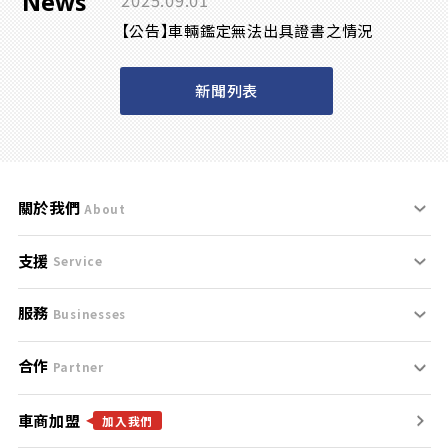
News
2025.09.01
【公告】車輛鑑定無法出具證書之情況
新聞列表
關於我們
About
支援
刊登規範
Service
服務
支援中心
服務條款
Businesses
合作
什麼是Goo鑑定？
聯絡我們
免責聲明
Partner
車商加盟
合作夥伴
找好車
隱私權政策
加入我們