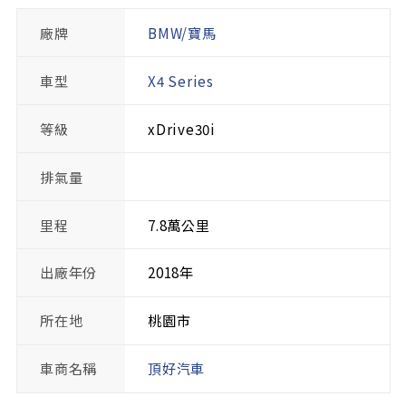
廠牌
BMW/寶馬
車型
X4 Series
等級
xDrive30i
排氣量
里程
7.8萬公里
出廠年份
2018年
所在地
桃園市
車商名稱
頂好汽車