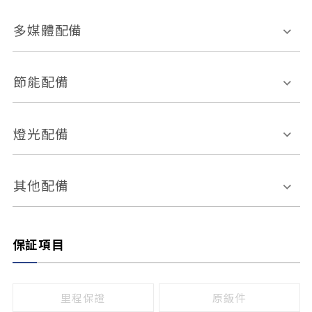
胎壓偵測
兒童安全椅固定裝置
座椅材質
多媒體配備
ABS防鎖死
上坡起步輔助
皮椅
絨布
車道偏離警示
定速系統
其它
外部音源接入
多媒體系統
節能配備
自動停車系統
盲點偵測系統
前座座椅調整
藍牙通訊
電腦導航
引擎啟閉系統
燈光配備
手動
電動
倒車雷達
倒車顯影系統
防盜系統
座椅記憶功能
感應頭燈
自適應遠近光
其他配備
無
有
日行燈
渦輪增壓
後座分離式傾倒
保証項目
頭燈光源
無
有
鹵素燈
HID
里程保證
原鈑件
LED