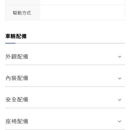
驅動方式
車輛配備
外觀配備
電動天窗
輪圈規格
內裝配備
感應式雨刷
後視鏡電動折疊
多功能方向盤
多功能資訊幕
安全配備
後視鏡方向指示燈
環景影像系統
Keyless免匙系統
前座正面氣囊
後座側面氣囊
座椅配備
恆溫空調
後座出風口