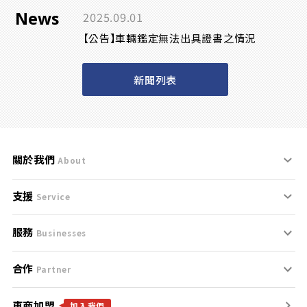
News
2025.09.01
【公告】車輛鑑定無法出具證書之情況
新聞列表
關於我們
About
支援
刊登規範
Service
服務
支援中心
服務條款
Businesses
合作
什麼是Goo鑑定？
聯絡我們
免責聲明
Partner
車商加盟
合作夥伴
找好車
隱私權政策
加入我們