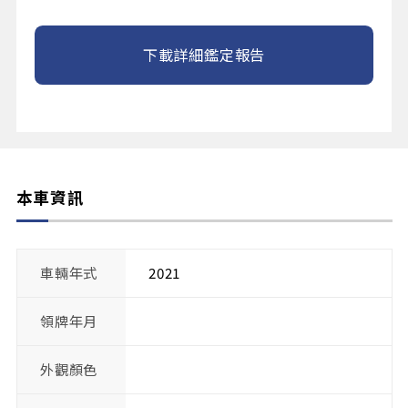
下載詳細鑑定報告
本車資訊
車輛年式
2021
領牌年月
外觀顏色