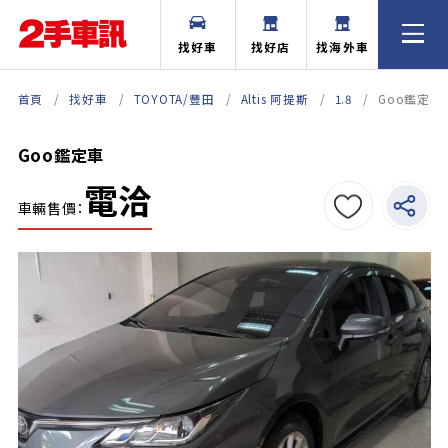
找好車
找好店
找海外車
首頁
找好車
TOYOTA/豐田
Altis 阿提斯
1.8
Goo鑑定車
Goo鑑定車
電洽
車輛售價：