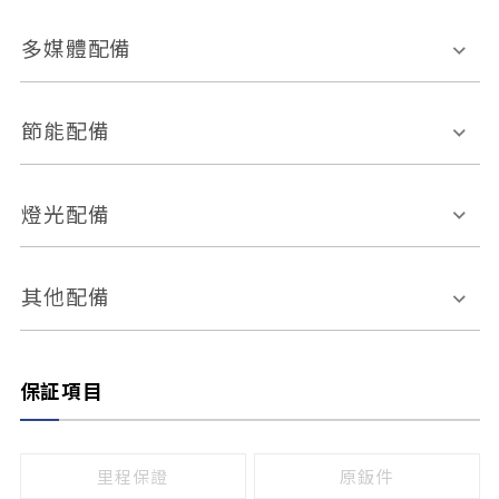
胎壓偵測
兒童安全椅固定裝置
座椅材質
多媒體配備
ABS防鎖死
上坡起步輔助
皮椅
絨布
車道偏離警示
定速系統
其它
外部音源接入
多媒體系統
節能配備
自動停車系統
盲點偵測系統
前座座椅調整
藍牙通訊
電腦導航
引擎啟閉系統
燈光配備
手動
電動
倒車雷達
倒車顯影系統
防盜系統
座椅記憶功能
感應頭燈
自適應遠近光
其他配備
無
有
日行燈
渦輪增壓
後座分離式傾倒
保証項目
頭燈光源
無
有
鹵素燈
HID
里程保證
原鈑件
LED