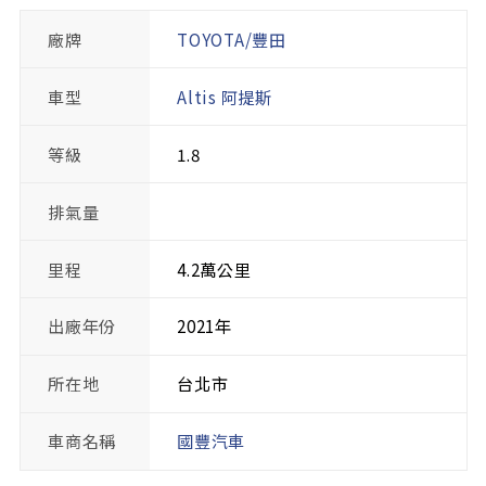
廠牌
TOYOTA/豐田
車型
Altis 阿提斯
等級
1.8
排氣量
里程
4.2萬公里
出廠年份
2021年
所在地
台北市
車商名稱
國豐汽車