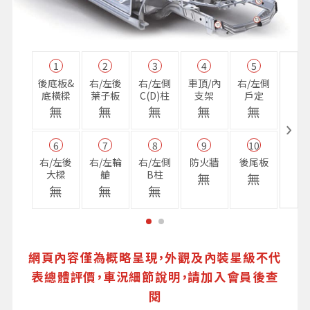
1
2
3
4
5
11
後底板&
右/左後
右/左側
車頂/內
右/左側
右前
底橫樑
葉子板
C(D)柱
支架
戶定
樑
無
無
無
無
無
無
6
7
8
9
10
16
右/左後
右/左輪
右/左側
防火牆
後尾板
避震
大樑
艙
B柱
座
無
無
無
無
無
無
網頁內容僅為概略呈現，外觀及內裝星級不代
表總體評價，車況細節說明，請加入會員後查
閱