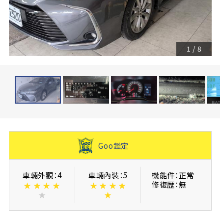
1
/
8
Goo鑑定
車輛外觀：4
車輛內裝：5
機能件：正常
修復歴：無
★
★
★
★
★
★
★
★
★
★