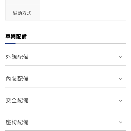
驅動方式
車輛配備
外觀配備
電動天窗
輪圈規格
內裝配備
感應式雨刷
後視鏡電動折疊
多功能方向盤
多功能資訊幕
安全配備
後視鏡方向指示燈
環景影像系統
Keyless免匙系統
前座正面氣囊
後座側面氣囊
座椅配備
恆溫空調
後座出風口