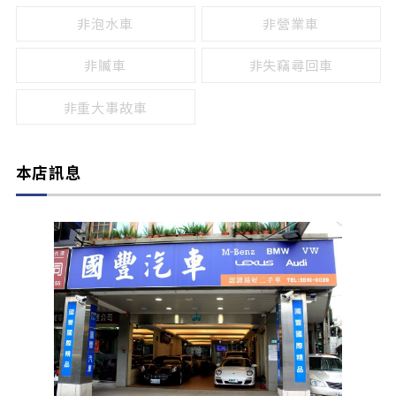
非泡水車
非營業車
非贓車
非失竊尋回車
非重大事故車
本店訊息