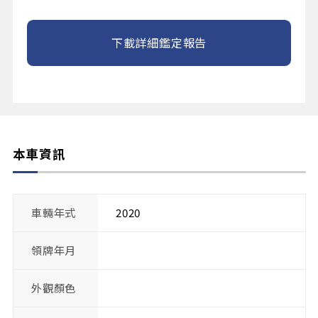
下載詳細鑑定報告
本車資訊
車輛年式
2020
領牌年月
外觀顏色