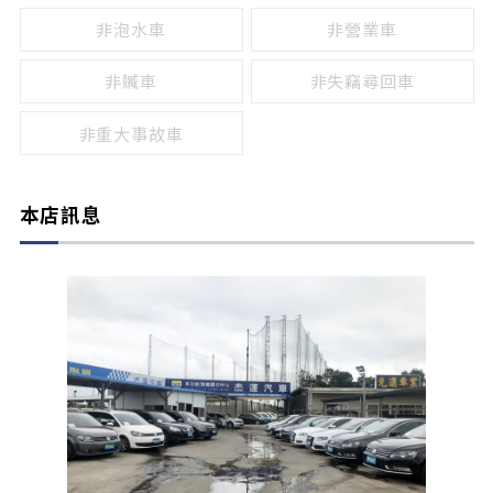
非泡水車
非營業車
非贓車
非失竊尋回車
非重大事故車
本店訊息