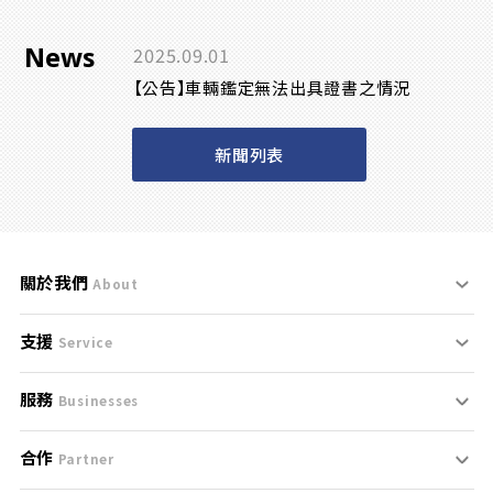
News
2025.09.01
【公告】車輛鑑定無法出具證書之情況
新聞列表
關於我們
About
支援
刊登規範
Service
服務
支援中心
服務條款
Businesses
合作
什麼是Goo鑑定？
聯絡我們
免責聲明
Partner