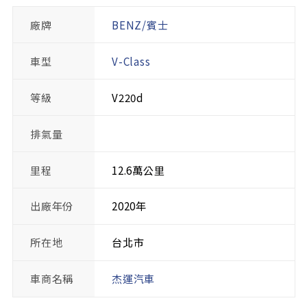
廠牌
BENZ/賓士
車型
V-Class
等級
V220d
排氣量
里程
12.6萬公里
出廠年份
2020年
所在地
台北市
車商名稱
杰運汽車