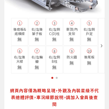
1
2
3
4
5
11
後底板&
右/左後
右/左側
車頂/內
右/左側
右前
底橫樑
葉子板
C(D)柱
支架
戶定
樑
無
無
無
無
無
無
6
7
8
9
10
16
右/左後
右/左輪
右/左側
防火牆
後尾板
避震
大樑
艙
B柱
座
無
無
無
無
無
無
網頁內容僅為概略呈現，外觀及內裝星級不代
表總體評價，車況細節說明，請加入會員後查
閱