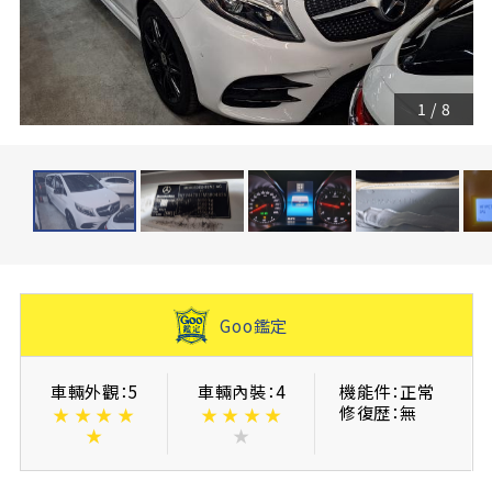
1
/
8
Goo鑑定
車輛外觀：5
車輛內裝：4
機能件：正常
修復歴：無
★
★
★
★
★
★
★
★
★
★