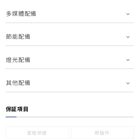
胎壓偵測
兒童安全椅固定裝置
座椅材質
多媒體配備
ABS防鎖死
上坡起步輔助
皮椅
絨布
車道偏離警示
定速系統
其它
外部音源接入
多媒體系統
節能配備
自動停車系統
盲點偵測系統
前座座椅調整
藍牙通訊
電腦導航
引擎啟閉系統
燈光配備
手動
電動
倒車雷達
倒車顯影系統
防盜系統
座椅記憶功能
感應頭燈
自適應遠近光
其他配備
無
有
日行燈
渦輪增壓
後座分離式傾倒
保証項目
頭燈光源
無
有
鹵素燈
HID
里程保證
原鈑件
LED