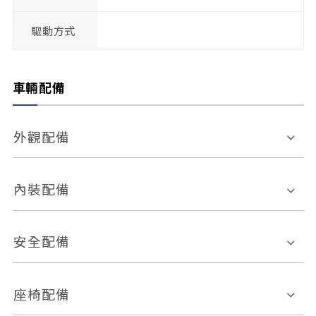
驅動方式
車輛配備
外觀配備
電動天窗
輪圈規格
內裝配備
感應式雨刷
後視鏡電動折疊
多功能方向盤
多功能資訊幕
安全配備
後視鏡方向指示燈
環景影像系統
Keyless免匙系統
前座正面氣囊
後座側面氣囊
座椅配備
恆溫空調
後座出風口