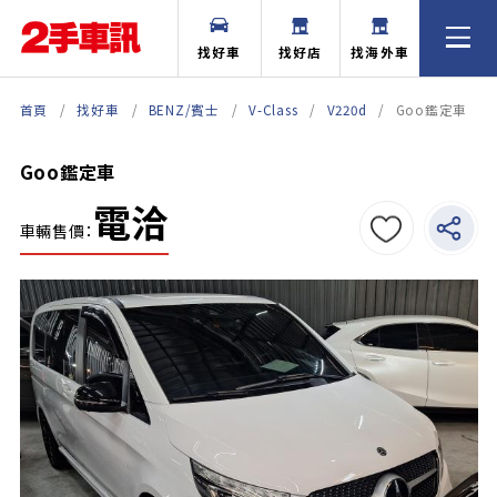
找好車
找好店
找海外車
首頁
找好車
BENZ/賓士
V-Class
V220d
Goo鑑定車
Goo鑑定車
電洽
車輛售價：