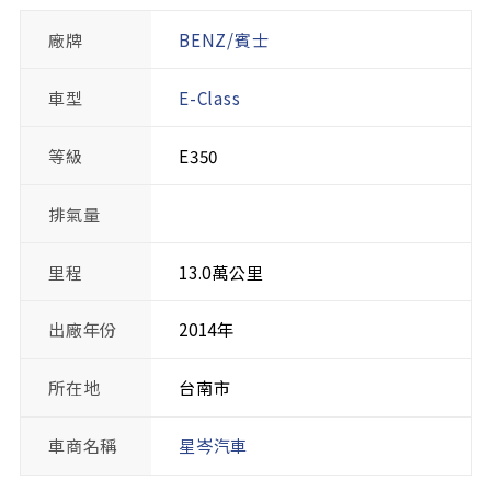
廠牌
BENZ/賓士
車型
E-Class
等級
E350
排氣量
里程
13.0萬公里
出廠年份
2014年
所在地
台南市
車商名稱
星岑汽車