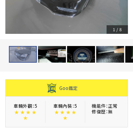
1
/
8
Goo鑑定
車輛外觀：5
車輛內裝：5
機能件：正常
修復歴：無
★
★
★
★
★
★
★
★
★
★