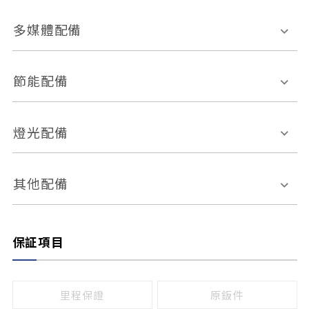
胎壓偵測
兒童安全椅固定裝置
座椅材質
多媒體配備
ABS防鎖死
上坡起步輔助
皮椅
絨布
車道偏離警示
定速系統
其它
外部音源接入
多媒體系統
節能配備
自動停車系統
盲點偵測系統
前座座椅調整
藍牙通訊
電腦導航
引擎啟閉系統
燈光配備
手動
電動
倒車雷達
倒車顯影系統
防盜系統
座椅記憶功能
感應頭燈
自適應遠近光
其他配備
無
有
日行燈
渦輪增壓
後座分離式傾倒
保証項目
頭燈光源
無
有
鹵素燈
HID
里程保證
原鈑件
LED