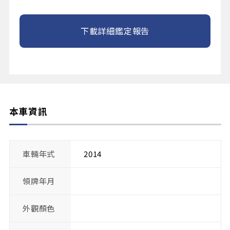
下載詳細鑑定報告
本車資訊
車輛年式
2014
領牌年月
外觀顏色