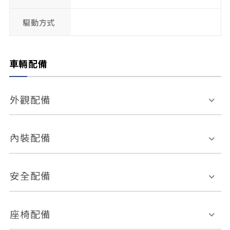
驅動方式
車輛配備
外觀配備
電動天窗
輪圈規格
內裝配備
感應式雨刷
後視鏡電動折疊
多功能方向盤
多功能資訊幕
安全配備
後視鏡方向指示燈
環景影像系統
Keyless免匙系統
前座正面氣囊
後座側面氣囊
座椅配備
恆溫空調
後座出風口