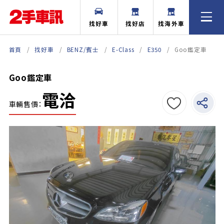
找好車
找好店
找海外車
首頁
找好車
BENZ/賓士
E-Class
E350
Goo鑑定車
Goo鑑定車
電洽
車輛售價：