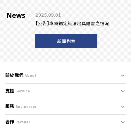
News
2025.09.01
【公告】車輛鑑定無法出具證書之情況
新聞列表
關於我們
About
支援
刊登規範
Service
服務
支援中心
服務條款
Businesses
合作
什麼是Goo鑑定？
聯絡我們
免責聲明
Partner