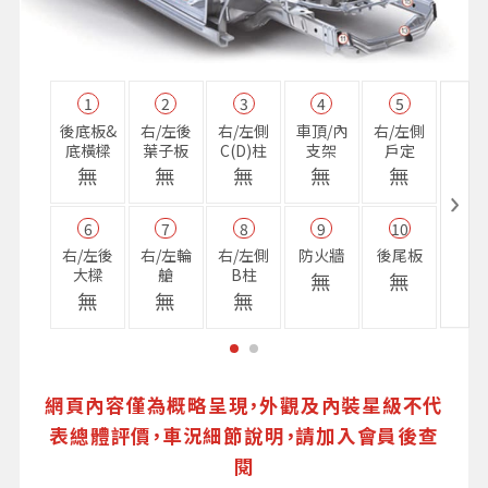
1
2
3
4
5
11
後底板&
右/左後
右/左側
車頂/內
右/左側
右前
底橫樑
葉子板
C(D)柱
支架
戶定
樑
無
無
無
無
無
無
6
7
8
9
10
16
右/左後
右/左輪
右/左側
防火牆
後尾板
避震
大樑
艙
B柱
座
無
無
無
無
無
無
網頁內容僅為概略呈現，外觀及內裝星級不代
表總體評價，車況細節說明，請加入會員後查
閱