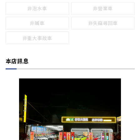
非泡水車
非營業車
非贓車
非失竊尋回車
非重大事故車
本店訊息