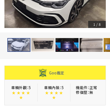
1
/
8
Goo鑑定
車輛外觀：5
車輛內裝：5
機能件：正常
修復歴：無
★
★
★
★
★
★
★
★
★
★