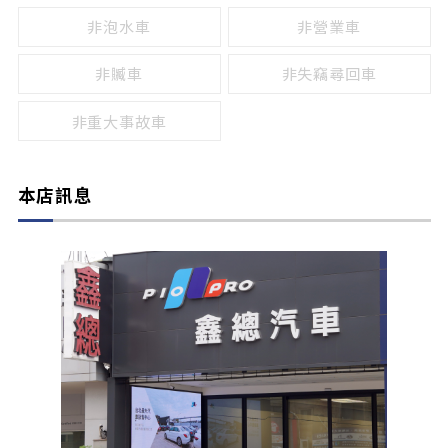
非泡水車
非營業車
非贓車
非失竊尋回車
非重大事故車
本店訊息