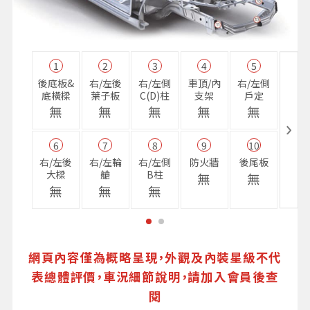
1
2
3
4
5
11
後底板&
右/左後
右/左側
車頂/內
右/左側
右前
底橫樑
葉子板
C(D)柱
支架
戶定
樑
無
無
無
無
無
無
6
7
8
9
10
16
右/左後
右/左輪
右/左側
防火牆
後尾板
避震
大樑
艙
B柱
座
無
無
無
無
無
無
網頁內容僅為概略呈現，外觀及內裝星級不代
表總體評價，車況細節說明，請加入會員後查
閱