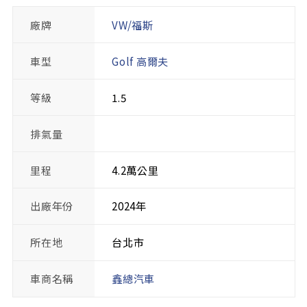
廠牌
VW/福斯
車型
Golf 高爾夫
等級
1.5
排氣量
里程
4.2萬公里
出廠年份
2024年
所在地
台北市
車商名稱
鑫總汽車