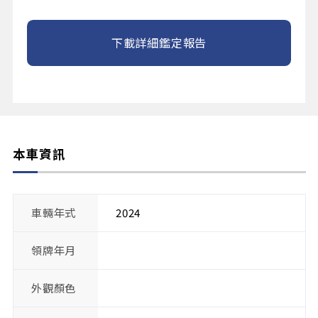
下載詳細鑑定報告
本車資訊
車輛年式
2024
領牌年月
外觀顏色