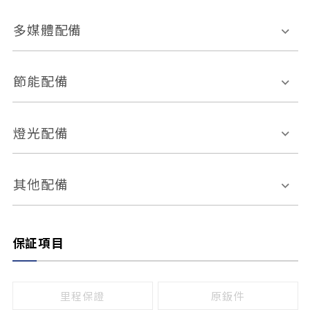
胎壓偵測
兒童安全椅固定裝置
座椅材質
多媒體配備
ABS防鎖死
上坡起步輔助
皮椅
絨布
車道偏離警示
定速系統
其它
外部音源接入
多媒體系統
節能配備
自動停車系統
盲點偵測系統
前座座椅調整
藍牙通訊
電腦導航
引擎啟閉系統
燈光配備
手動
電動
倒車雷達
倒車顯影系統
防盜系統
座椅記憶功能
感應頭燈
自適應遠近光
其他配備
無
有
日行燈
渦輪增壓
後座分離式傾倒
保証項目
頭燈光源
無
有
鹵素燈
HID
里程保證
原鈑件
LED