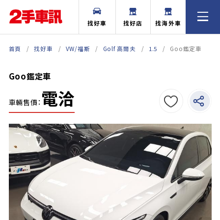
找好車
找好店
找海外車
首頁
找好車
VW/福斯
Golf 高爾夫
1.5
Goo鑑定車
Goo鑑定車
電洽
車輛售價：