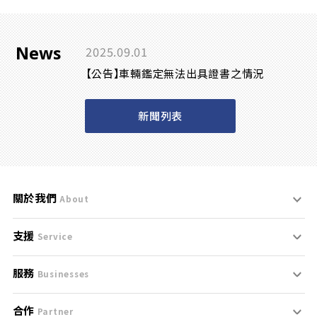
News
2025.09.01
【公告】車輛鑑定無法出具證書之情況
新聞列表
關於我們
About
支援
刊登規範
Service
服務
支援中心
服務條款
Businesses
合作
什麼是Goo鑑定？
聯絡我們
免責聲明
Partner