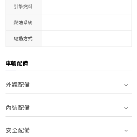
引擎燃料
變速系統
驅動方式
車輛配備
外觀配備
電動天窗
輪圈規格
內裝配備
感應式雨刷
後視鏡電動折疊
多功能方向盤
多功能資訊幕
安全配備
後視鏡方向指示燈