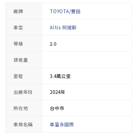
廠牌
TOYOTA/豐田
車型
Altis 阿提斯
等級
2.0
排氣量
里程
3.4萬公里
出廠年份
2024年
所在地
台中市
車商名稱
車富永國際