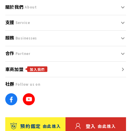
關於我們
About
支援
刊登規範
Service
服務
支援中心
服務條款
Businesses
合作
什麼是Goo鑑定？
聯絡我們
免責聲明
Partner
車商加盟
合作夥伴
找好車
隱私權政策
加入我們
社群
Follow us on
廣告合作
找好店
團隊
找海外車
車訊網
消費者評價
台灣優良中古車商大獎
預約鑑定
登入
由此進入
由此進入