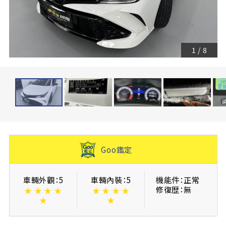
1
/
8
Goo鑑定
車輛外觀：5
車輛內裝：5
機能件：正常
修復歴：無
★
★
★
★
★
★
★
★
★
★