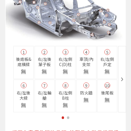
1
2
3
4
5
11
後底板&
右/左後
右/左側
車頂/內
右/左側
右前
底橫樑
葉子板
C(D)柱
支架
戶定
樑
無
無
無
無
無
無
6
7
8
9
10
16
右/左後
右/左輪
右/左側
防火牆
後尾板
避震
大樑
艙
B柱
座
無
無
無
無
無
無