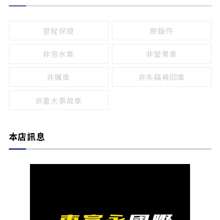
無
有
鹵素燈
HID
里程保證
原鈑件
LED
非泡水車
非營業車
非贓車
非失竊尋回車
非重大事故車
本店訊息