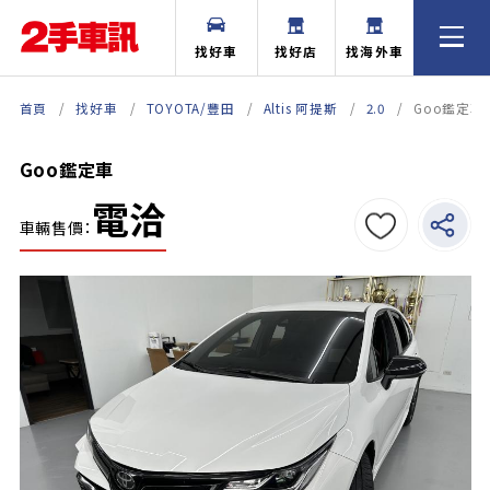
找好車
找好店
找海外車
首頁
找好車
TOYOTA/豐田
Altis 阿提斯
2.0
Goo鑑定車
Goo鑑定車
電洽
車輛售價：