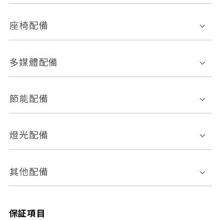
環景影像系統
Keyless免匙系統
前座正面氣囊
後座側面氣囊
座椅配備
恆溫空調
後座出風口
胎壓偵測
兒童安全椅固定裝置
座椅材質
多媒體配備
ABS防鎖死
上坡起步輔助
皮椅
絨布
車道偏離警示
定速系統
其它
外部音源接入
多媒體系統
節能配備
自動停車系統
盲點偵測系統
前座座椅調整
藍牙通訊
電腦導航
引擎啟閉系統
燈光配備
手動
電動
倒車雷達
倒車顯影系統
防盜系統
座椅記憶功能
感應頭燈
自適應遠近光
其他配備
無
有
日行燈
渦輪增壓
後座分離式傾倒
保証項目
頭燈光源