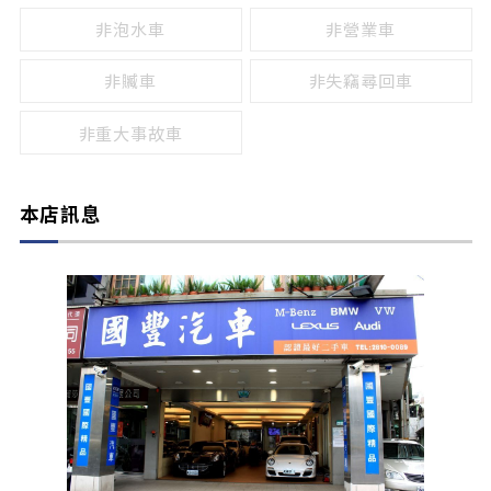
非泡水車
非營業車
非贓車
非失竊尋回車
非重大事故車
本店訊息