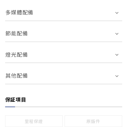
胎壓偵測
兒童安全椅固定裝置
座椅材質
多媒體配備
ABS防鎖死
上坡起步輔助
皮椅
絨布
車道偏離警示
定速系統
其它
外部音源接入
多媒體系統
節能配備
自動停車系統
盲點偵測系統
前座座椅調整
藍牙通訊
電腦導航
引擎啟閉系統
燈光配備
手動
電動
倒車雷達
倒車顯影系統
防盜系統
座椅記憶功能
感應頭燈
自適應遠近光
其他配備
無
有
日行燈
渦輪增壓
後座分離式傾倒
保証項目
頭燈光源
無
有
鹵素燈
HID
里程保證
原鈑件
LED