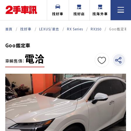
找好車
找好店
找海外車
首頁
找好車
LEXUS/凌志
RX Series
RX350
Goo鑑定車
Goo鑑定車
電洽
車輛售價：