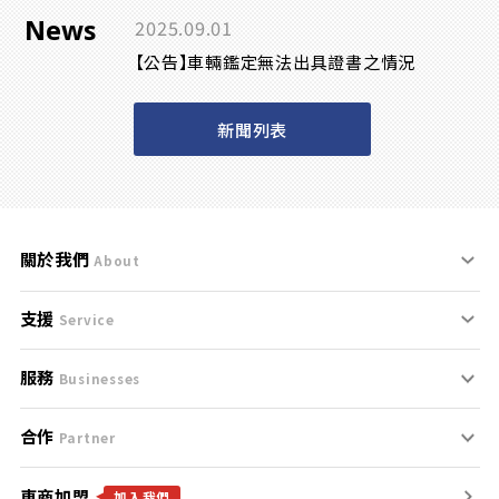
News
2025.09.01
【公告】車輛鑑定無法出具證書之情況
新聞列表
關於我們
About
支援
刊登規範
Service
服務
支援中心
服務條款
Businesses
合作
什麼是Goo鑑定？
聯絡我們
免責聲明
Partner
車商加盟
合作夥伴
找好車
隱私權政策
加入我們