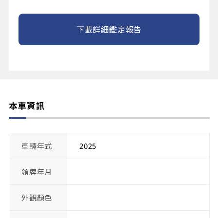
下載詳細鑑定報告
本車資訊
車輛年式
2025
領牌年月
外觀顏色