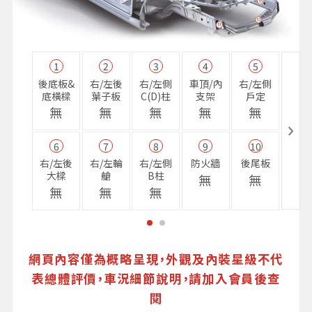
1
2
3
4
5
11
後底板&
右/左後
右/左側
車頂/內
右/左側
右前
底橫樑
葉子板
C(D)柱
支架
戶定
樑
無
無
無
無
無
無
6
7
8
9
10
16
右/左後
右/左輪
右/左側
防火牆
後尾板
避震
大樑
艙
B柱
座
無
無
無
無
無
無
網頁內容僅為概略呈現，外觀及內裝星級不代
表總體評價，車況細節說明，請加入會員後查
閱