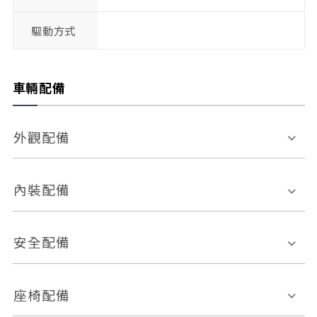
驅動方式
車輛配備
外觀配備
電動天窗
輪圈規格
內裝配備
感應式雨刷
後視鏡電動折疊
多功能方向盤
多功能資訊幕
安全配備
後視鏡方向指示燈
環景影像系統
Keyless免匙系統
前座正面氣囊
後座側面氣囊
座椅配備
恆溫空調
後座出風口