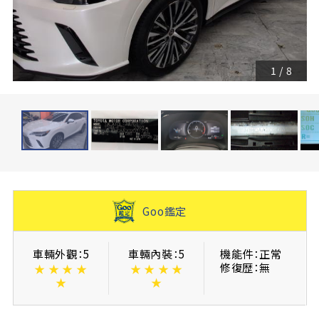
1
/
8
Goo鑑定
車輛外觀：5
車輛內裝：5
機能件：正常
修復歴：無
★
★
★
★
★
★
★
★
★
★