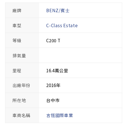
廠牌
BENZ/賓士
車型
C-Class Estate
等級
C200 T
排氣量
里程
16.4萬公里
出廠年份
2016年
所在地
台中市
車商名稱
言恆國際車業