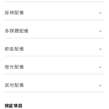
環景影像系統
Keyless免匙系統
前座正面氣囊
後座側面氣囊
座椅配備
恆溫空調
後座出風口
胎壓偵測
兒童安全椅固定裝置
座椅材質
多媒體配備
ABS防鎖死
上坡起步輔助
皮椅
絨布
車道偏離警示
定速系統
其它
外部音源接入
多媒體系統
節能配備
自動停車系統
盲點偵測系統
前座座椅調整
藍牙通訊
電腦導航
引擎啟閉系統
燈光配備
手動
電動
倒車雷達
倒車顯影系統
防盜系統
座椅記憶功能
感應頭燈
自適應遠近光
其他配備
無
有
日行燈
渦輪增壓
後座分離式傾倒
保証項目
頭燈光源