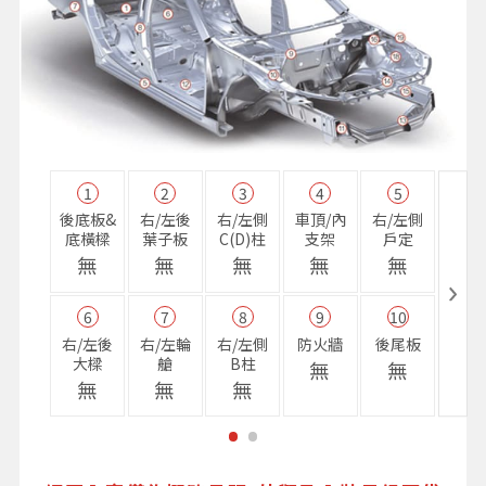
1
2
3
4
5
11
後底板&
右/左後
右/左側
車頂/內
右/左側
右前
底橫樑
葉子板
C(D)柱
支架
戶定
樑
無
無
無
無
無
無
6
7
8
9
10
16
右/左後
右/左輪
右/左側
防火牆
後尾板
避震
大樑
艙
B柱
座
無
無
無
無
無
無