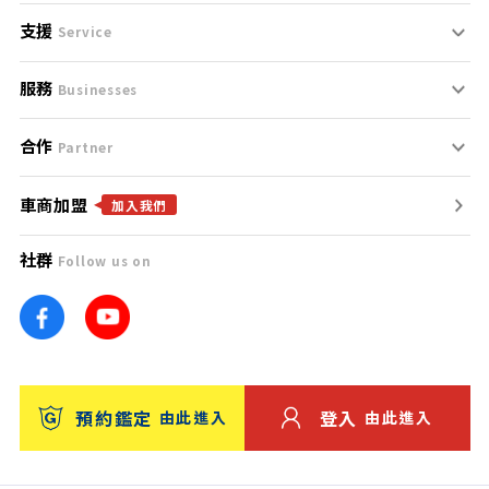
支援
刊登規範
Service
服務
支援中心
服務條款
Businesses
合作
什麼是Goo鑑定？
聯絡我們
免責聲明
Partner
車商加盟
合作夥伴
找好車
隱私權政策
加入我們
社群
Follow us on
廣告合作
找好店
團隊
找海外車
車訊網
消費者評價
台灣優良中古車商大獎
預約鑑定
登入
由此進入
由此進入
保固