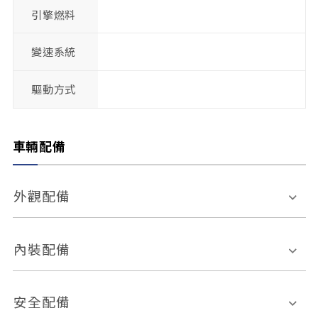
引擎燃料
變速系統
驅動方式
車輛配備
外觀配備
電動天窗
輪圈規格
內裝配備
感應式雨刷
後視鏡電動折疊
多功能方向盤
多功能資訊幕
安全配備
後視鏡方向指示燈