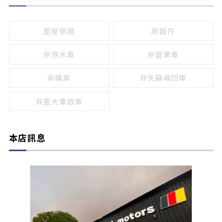
無
有
鹵素燈
HID
里程保證
原鈑件
LED
非泡水車
非營業車
非贓車
非失竊尋回車
非重大事故車
本店訊息