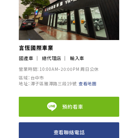
言恆國際車業
國產車
總代理店
輸入車
營業時間：10:00AM~20:00PM 周日公休
區域：台中市
地址：潭子區雅潭路三段19號
查看地圖
預約看車
查看聯絡電話