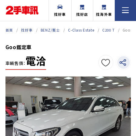
找好車
找好店
找海外車
首頁
找好車
BENZ/賓士
C-Class Estate
C200 T
Goo鑑
Goo鑑定車
電洽
車輛售價：