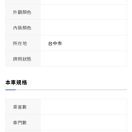
外觀顏色
內裝顏色
所在地
台中市
牌照狀態
本車規格
乘客數
車門數