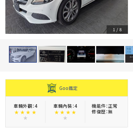
1
/
8
Goo鑑定
車輛外觀：4
車輛內裝：4
機能件：正常
修復歴：無
★
★
★
★
★
★
★
★
★
★