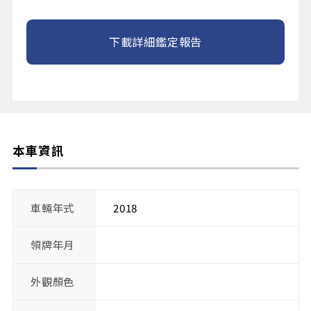
下載詳細鑑定報告
本車資訊
車輛年式
2018
領牌年月
外觀顏色