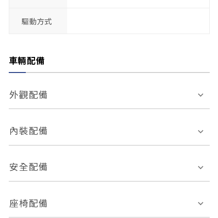
驅動方式
車輛配備
外觀配備
電動天窗
輪圈規格
內裝配備
感應式雨刷
後視鏡電動折疊
多功能方向盤
多功能資訊幕
安全配備
後視鏡方向指示燈
環景影像系統
Keyless免匙系統
前座正面氣囊
後座側面氣囊
座椅配備
恆溫空調
後座出風口