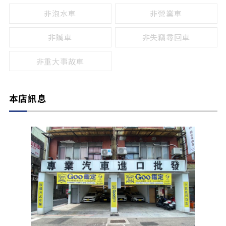
非泡水車
非營業車
非贓車
非失竊尋回車
非重大事故車
本店訊息