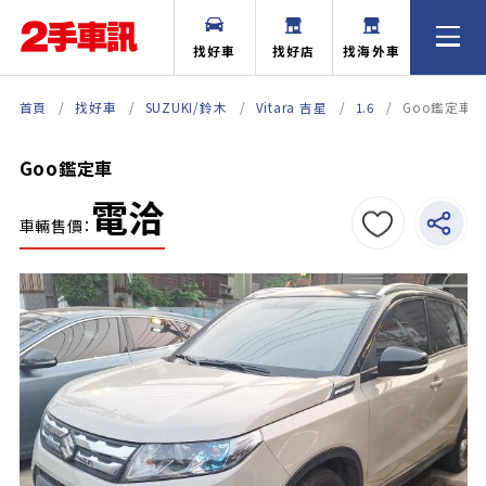
找好車
找好店
找海外車
首頁
找好車
SUZUKI/鈴木
Vitara 吉星
1.6
Goo鑑定車
Goo鑑定車
電洽
車輛售價：