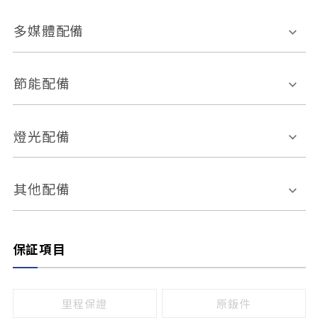
胎壓偵測
兒童安全椅固定裝置
座椅材質
多媒體配備
ABS防鎖死
上坡起步輔助
皮椅
絨布
車道偏離警示
定速系統
其它
外部音源接入
多媒體系統
節能配備
自動停車系統
盲點偵測系統
前座座椅調整
藍牙通訊
電腦導航
引擎啟閉系統
燈光配備
手動
電動
倒車雷達
倒車顯影系統
防盜系統
座椅記憶功能
感應頭燈
自適應遠近光
其他配備
無
有
日行燈
渦輪增壓
後座分離式傾倒
保証項目
頭燈光源
無
有
鹵素燈
HID
里程保證
原鈑件
LED