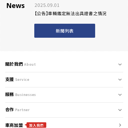
News
2025.09.01
【公告】車輛鑑定無法出具證書之情況
新聞列表
關於我們
About
支援
刊登規範
Service
服務
支援中心
服務條款
Businesses
合作
什麼是Goo鑑定？
聯絡我們
免責聲明
Partner
車商加盟
合作夥伴
找好車
隱私權政策
加入我們