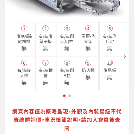
1
2
3
4
5
11
後底板&
右/左後
右/左側
車頂/內
右/左側
右前
底橫樑
葉子板
C(D)柱
支架
戶定
樑
無
無
無
無
無
無
6
7
8
9
10
16
右/左後
右/左輪
右/左側
防火牆
後尾板
避震
大樑
艙
B柱
座
無
無
無
無
無
無
網頁內容僅為概略呈現，外觀及內裝星級不代
表總體評價，車況細節說明，請加入會員後查
閱