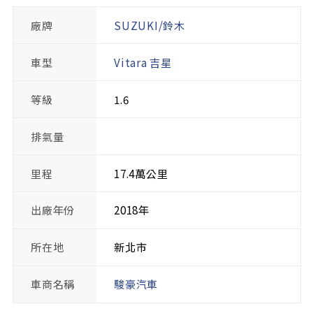
廠牌
SUZUKI/鈴木
車型
Vitara 吉星
等級
1.6
排氣量
里程
17.4萬公里
出廠年份
2018年
所在地
新北市
車商名稱
駿豪汽車