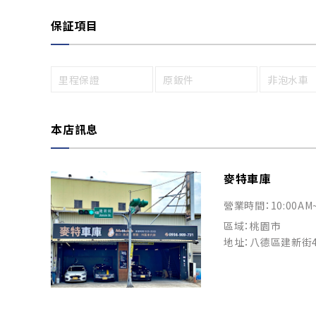
保証項目
里程保證
原鈑件
非泡水車
本店訊息
麥特車庫
營業時間：10:00AM
區域：桃園市
地址：八德區建新街4