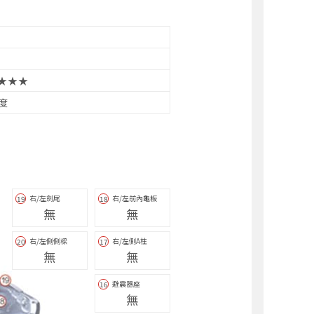
★★★
2度
右/左劍尾
右/左前內龜板
19
18
無
無
右/左側側樑
右/左側A柱
20
17
無
無
避震器座
16
無