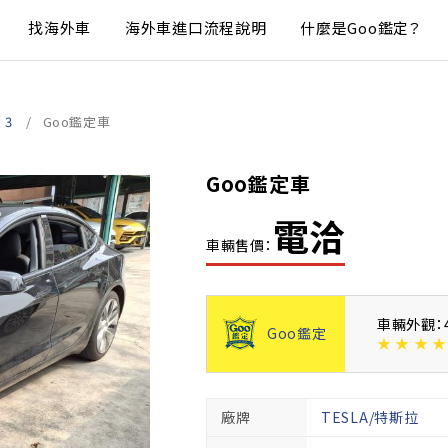
找海外車
海外車進口流程說明
什麼是Goo鑑定？
 3
Goo鑑定車
Goo鑑定車
電洽
車輛售價：
車輛外觀：
Goo鑑定
★
★
★
★
廠牌
TESLA/特斯拉