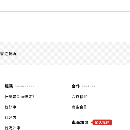
證書之情況
服務
合作
Businesses
Partner
什麼是Goo鑑定？
合作夥伴
找好車
廣告合作
找好店
車商加盟
加入我們
找海外車