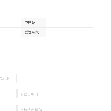
車門數
變速系統
指示燈
後座出風口
上坡起步輔助