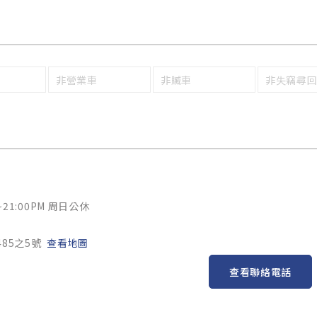
非營業車
非贓車
非失竊尋
~21:00PM 周日公休
85之5號
查看地圖
查看聯絡電話