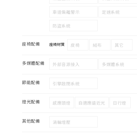
車道偏離警示
定速系統
防盜系統
座椅配備
座椅材質
皮椅
絨布
其它
多媒體配備
外部音源接入
多媒體系統
節能配備
引擎啟閉系統
燈光配備
感應頭燈
自適應遠近光
日行燈
其他配備
渦輪增壓