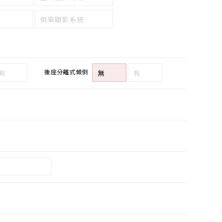
倒車顯影系統
後座分離式傾倒
有
無
有