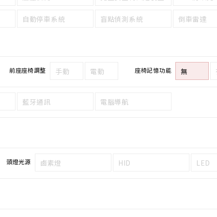
自動停車系統
盲點偵測系統
倒車雷達
前座座椅調整
座椅記憶功能
手動
電動
無
藍牙通訊
電腦導航
頭燈光源
鹵素燈
HID
LED