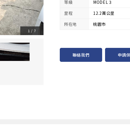
等級
MODEL 3
里程
12.2萬公里
所在地
桃園市
1
/
7
申請
聯絡我們