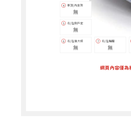
車頂/內支架
4
無
右/左側戶定
5
無
右/左後大樑
右/左輪艙
6
7
無
無
網頁內容僅為