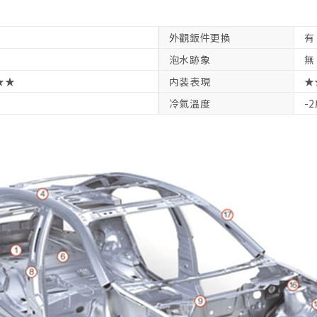
外觀鈑件更換
有
泡水跡象
無
★★
内装表現
★
冷氣溫度
-