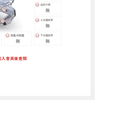
左前大樑
15
無
上水箱支架
14
無
底盤/前底盤
下水箱支架
12
13
無
無
加入會員後查閱