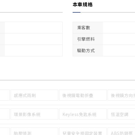
本車規格
乘客數
引擎燃料
驅動方式
感應式雨刷
後視鏡電動折疊
後視鏡方向
環景影像系統
Keyless免匙系統
恆溫空調
胎壓偵測
兒童安全椅固定裝置
ABS防鎖死