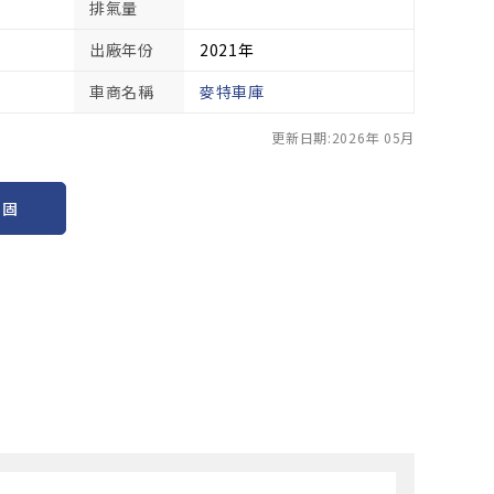
排氣量
出廠年份
2021年
車商名稱
麥特車庫
更新日期:2026年 05月
保固