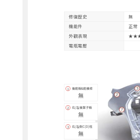
修復歴史
無
機能件
正常
外觀表現
★★
電瓶電壓
後底板&底橫樑
1
無
右/左後葉子板
2
無
右/左側C(D)柱
3
無