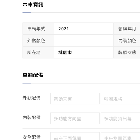
本車資訊
車輛年式
2021
領牌年月
外觀顏色
內裝顏色
所在地
桃園市
牌照狀態
車輛配備
外觀配備
電動天窗
輪圈規格
內裝配備
多功能方向盤
多功能資訊幕
安全配備
前座正面氣囊
後座側面氣囊