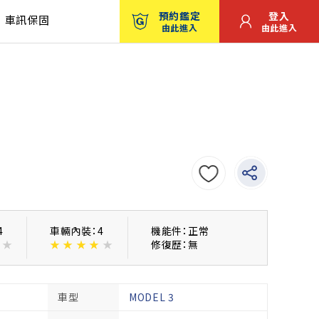
預約鑑定
登入
車訊保固
由此進入
由此進入
4
車輛內裝：4
機能件：正常
★
★
★
★
★
★
修復歴：無
車型
MODEL 3