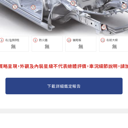
右/左側B柱
防火牆
後尾板
右前大樑
8
9
10
11
無
無
無
無
概略呈現，外觀及內裝星級不代表總體評價，車況細節說明，請
下載詳細鑑定報告