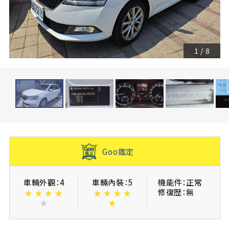
1
/
8
Goo鑑定
車輛外觀：4
車輛內裝：5
機能件：正常
修復歴：無
★
★
★
★
★
★
★
★
★
★