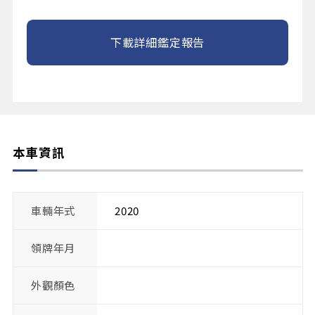
下載詳細鑑定報告
本車資訊
車輛年式
2020
領牌年月
外觀顏色