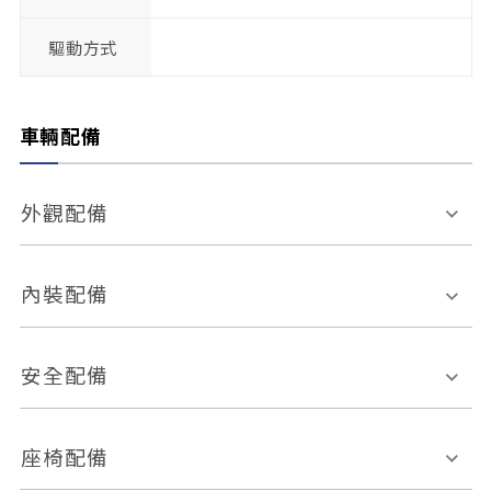
驅動方式
車輛配備
外觀配備
電動天窗
輪圈規格
內裝配備
感應式雨刷
後視鏡電動折疊
多功能方向盤
多功能資訊幕
安全配備
後視鏡方向指示燈
環景影像系統
Keyless免匙系統
前座正面氣囊
後座側面氣囊
座椅配備
恆溫空調
後座出風口