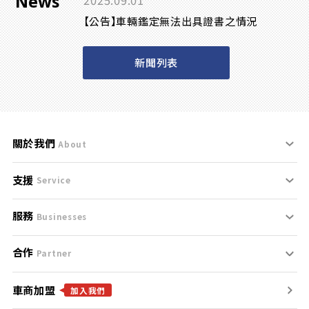
News
2025.09.01
【公告】車輛鑑定無法出具證書之情況
新聞列表
關於我們
About
支援
刊登規範
Service
服務
支援中心
服務條款
Businesses
合作
什麼是Goo鑑定？
聯絡我們
免責聲明
Partner
車商加盟
合作夥伴
找好車
隱私權政策
加入我們