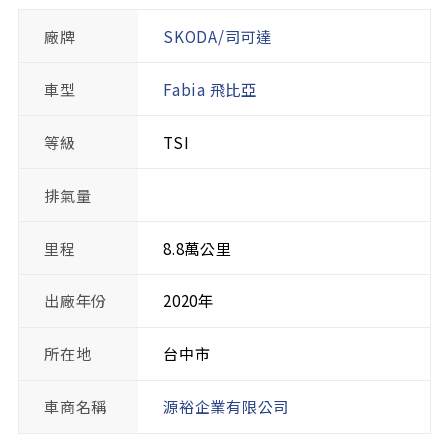
廠牌
SKODA/司可達
車型
Fabia 飛比亞
等級
TSI
排氣量
里程
8.8萬公里
出廠年份
2020年
所在地
台中市
車商名稱
源裕企業有限公司