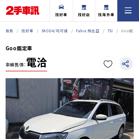
找好車
找好店
找海外車
首頁
找好車
SKODA/司可達
Fabia 飛比亞
TSI
Goo鑑定
Goo鑑定車
電洽
車輛售價：