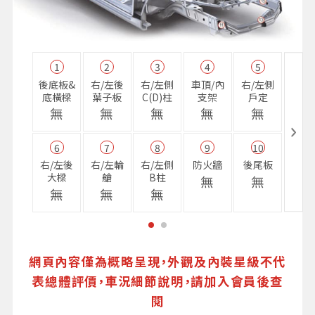
1
2
3
4
5
11
後底板&
右/左後
右/左側
車頂/內
右/左側
右前
底橫樑
葉子板
C(D)柱
支架
戶定
樑
無
無
無
無
無
無
6
7
8
9
10
16
右/左後
右/左輪
右/左側
防火牆
後尾板
避震
大樑
艙
B柱
座
無
無
無
無
無
無
網頁內容僅為概略呈現，外觀及內裝星級不代
表總體評價，車況細節說明，請加入會員後查
閱