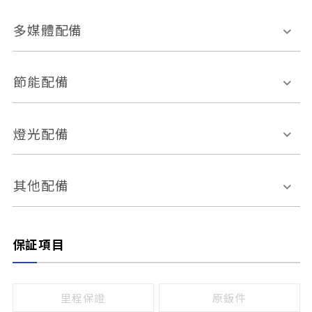
胎壓偵測
兒童安全椅固定裝置
座椅材質
多媒體配備
ABS防鎖死
上坡起步輔助
皮椅
絨布
車道偏離警示
定速系統
其它
外部音源接入
多媒體系統
節能配備
自動停車系統
盲點偵測系統
前座座椅調整
藍牙通訊
電腦導航
引擎啟閉系統
燈光配備
手動
電動
倒車雷達
倒車顯影系統
防盜系統
座椅記憶功能
感應頭燈
自適應遠近光
其他配備
無
有
日行燈
渦輪增壓
後座分離式傾倒
保証項目
頭燈光源
無
有
鹵素燈
HID
里程保證
原鈑件
LED