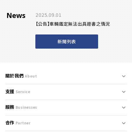
News
2025.09.01
【公告】車輛鑑定無法出具證書之情況
新聞列表
關於我們
About
支援
刊登規範
Service
服務
支援中心
服務條款
Businesses
合作
什麼是Goo鑑定？
聯絡我們
免責聲明
Partner