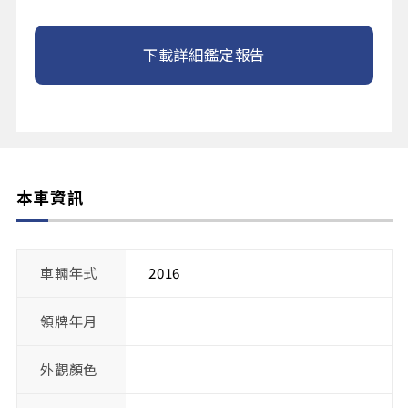
下載詳細鑑定報告
本車資訊
車輛年式
2016
領牌年月
外觀顏色