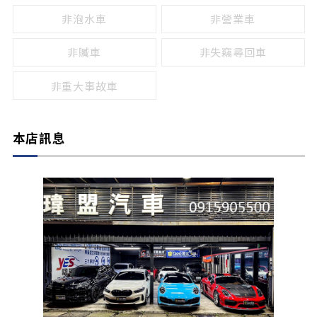
非泡水車
非營業車
非贓車
非失竊尋回車
非重大事故車
本店訊息