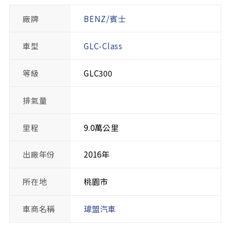
廠牌
BENZ/賓士
車型
GLC-Class
等級
GLC300
排氣量
里程
9.0萬公里
出廠年份
2016年
所在地
桃園市
車商名稱
瑋盟汽車