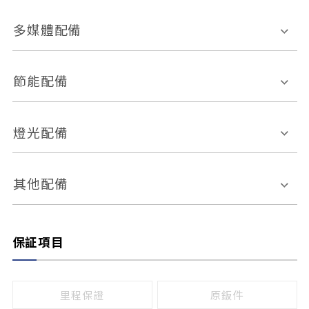
胎壓偵測
兒童安全椅固定裝置
座椅材質
多媒體配備
ABS防鎖死
上坡起步輔助
皮椅
絨布
車道偏離警示
定速系統
其它
外部音源接入
多媒體系統
節能配備
自動停車系統
盲點偵測系統
前座座椅調整
藍牙通訊
電腦導航
引擎啟閉系統
燈光配備
手動
電動
倒車雷達
倒車顯影系統
防盜系統
座椅記憶功能
感應頭燈
自適應遠近光
其他配備
無
有
日行燈
渦輪增壓
後座分離式傾倒
保証項目
頭燈光源
無
有
鹵素燈
HID
里程保證
原鈑件
LED