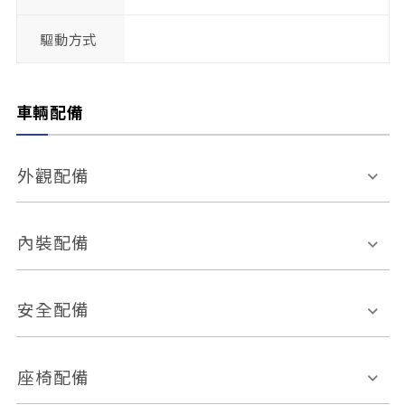
驅動方式
車輛配備
外觀配備
電動天窗
輪圈規格
內裝配備
感應式雨刷
後視鏡電動折疊
多功能方向盤
多功能資訊幕
安全配備
後視鏡方向指示燈
環景影像系統
Keyless免匙系統
前座正面氣囊
後座側面氣囊
座椅配備
恆溫空調
後座出風口