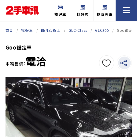
找好車
找好店
找海外車
首頁
找好車
BENZ/賓士
GLC-Class
GLC300
Goo鑑定車
Goo鑑定車
電洽
車輛售價：