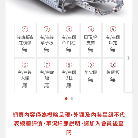
1
2
3
4
5
11
後底板&
右/左後
右/左側
車頂/內
右/左側
右前
底橫樑
葉子板
C(D)柱
支架
戶定
樑
無
無
無
無
無
無
6
7
8
9
10
16
右/左後
右/左輪
右/左側
防火牆
後尾板
避震
大樑
艙
B柱
座
無
無
無
無
無
無
網頁內容僅為概略呈現，外觀及內裝星級不代
表總體評價，車況細節說明，請加入會員後查
閱