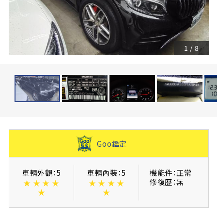
1
/
8
Goo鑑定
車輛外觀：5
車輛內裝：5
機能件：正常
修復歴：無
★
★
★
★
★
★
★
★
★
★