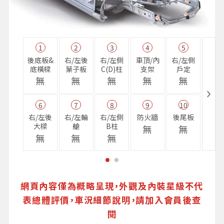
1
2
3
4
5
11
後底板&
右/左後
右/左側
車頂/內
右/左側
右前
底橫樑
葉子板
C(D)柱
支架
戶定
樑
無
無
無
無
無
無
6
7
8
9
10
16
右/左後
右/左輪
右/左側
防火牆
後尾板
避震
大樑
艙
B柱
座
無
無
無
無
無
無
網頁內容僅為概略呈現，外觀及內裝星級不代
表總體評價，車況細節說明，請加入會員後查
閱