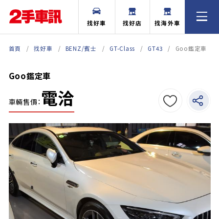
找好車
找好店
找海外車
首頁
找好車
BENZ/賓士
GT-Class
GT43
Goo鑑定車
Goo鑑定車
電洽
車輛售價：