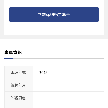
下載詳細鑑定報告
本車資訊
車輛年式
2019
領牌年月
外觀顏色