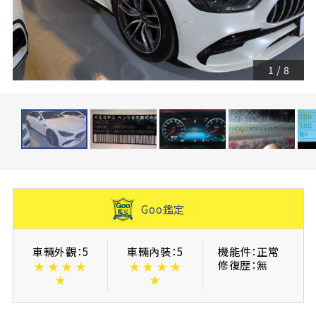
1
/
8
Goo鑑定
車輛外觀：5
車輛內裝：5
機能件：正常
修復歴：無
★
★
★
★
★
★
★
★
★
★