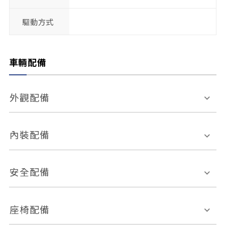
驅動方式
車輛配備
外觀配備
電動天窗
輪圈規格
內裝配備
感應式雨刷
後視鏡電動折疊
多功能方向盤
多功能資訊幕
安全配備
後視鏡方向指示燈
環景影像系統
Keyless免匙系統
前座正面氣囊
後座側面氣囊
座椅配備
恆溫空調
後座出風口