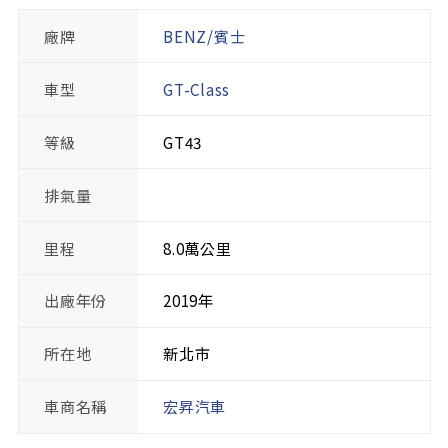
廠牌
BENZ/賓士
車型
GT-Class
等級
GT43
排氣量
里程
8.0萬公里
出廠年份
2019年
所在地
新北市
車商名稱
宏昇汽車