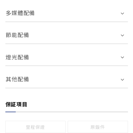
胎壓偵測
兒童安全椅固定裝置
座椅材質
多媒體配備
ABS防鎖死
上坡起步輔助
皮椅
絨布
車道偏離警示
定速系統
其它
外部音源接入
多媒體系統
節能配備
自動停車系統
盲點偵測系統
前座座椅調整
藍牙通訊
電腦導航
引擎啟閉系統
燈光配備
手動
電動
倒車雷達
倒車顯影系統
防盜系統
座椅記憶功能
感應頭燈
自適應遠近光
其他配備
無
有
日行燈
渦輪增壓
後座分離式傾倒
保証項目
頭燈光源
無
有
鹵素燈
HID
里程保證
原鈑件
LED