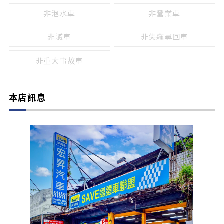
非泡水車
非營業車
非贓車
非失竊尋回車
非重大事故車
本店訊息