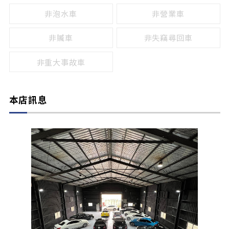
非泡水車
非營業車
非贓車
非失竊尋回車
非重大事故車
本店訊息