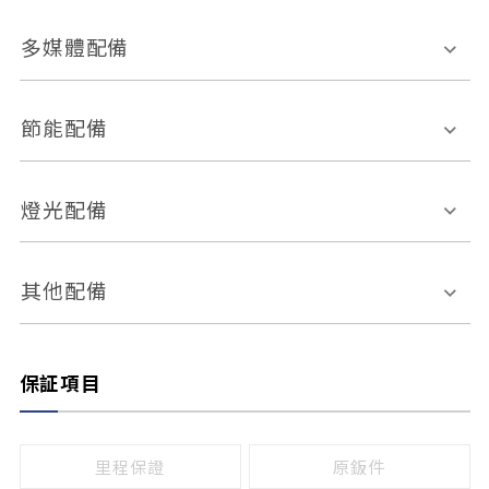
胎壓偵測
兒童安全椅固定裝置
座椅材質
多媒體配備
ABS防鎖死
上坡起步輔助
皮椅
絨布
車道偏離警示
定速系統
其它
外部音源接入
多媒體系統
節能配備
自動停車系統
盲點偵測系統
前座座椅調整
藍牙通訊
電腦導航
引擎啟閉系統
燈光配備
手動
電動
倒車雷達
倒車顯影系統
防盜系統
座椅記憶功能
感應頭燈
自適應遠近光
其他配備
無
有
日行燈
渦輪增壓
後座分離式傾倒
保証項目
頭燈光源
無
有
鹵素燈
HID
里程保證
原鈑件
LED