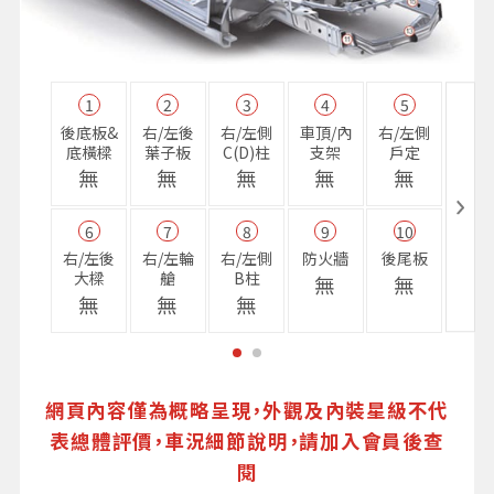
1
2
3
4
5
11
後底板&
右/左後
右/左側
車頂/內
右/左側
右前
底橫樑
葉子板
C(D)柱
支架
戶定
樑
無
無
無
無
無
無
6
7
8
9
10
16
右/左後
右/左輪
右/左側
防火牆
後尾板
避震
大樑
艙
B柱
座
無
無
無
無
無
無
網頁內容僅為概略呈現，外觀及內裝星級不代
表總體評價，車況細節說明，請加入會員後查
閱