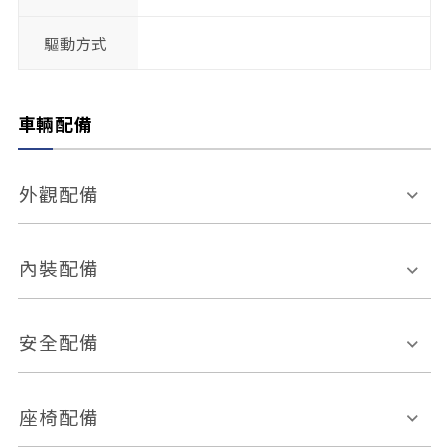
驅動方式
車輛配備
外觀配備
電動天窗
輪圈規格
內裝配備
感應式雨刷
後視鏡電動折疊
多功能方向盤
多功能資訊幕
安全配備
後視鏡方向指示燈
環景影像系統
Keyless免匙系統
前座正面氣囊
後座側面氣囊
座椅配備
恆溫空調
後座出風口