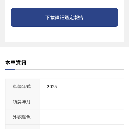
下載詳細鑑定報告
本車資訊
車輛年式
2025
領牌年月
外觀顏色