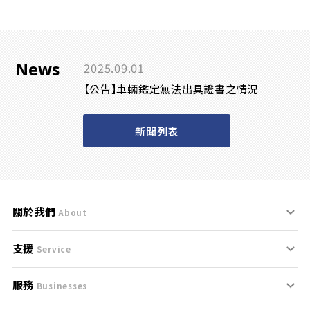
News
2025.09.01
【公告】車輛鑑定無法出具證書之情況
新聞列表
關於我們
About
支援
刊登規範
Service
服務
支援中心
服務條款
Businesses