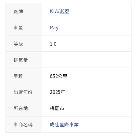
廠牌
KIA/起亞
車型
Ray
等級
1.0
排氣量
里程
652公里
出廠年份
2025年
所在地
桃園市
車商名稱
成佳國際車業