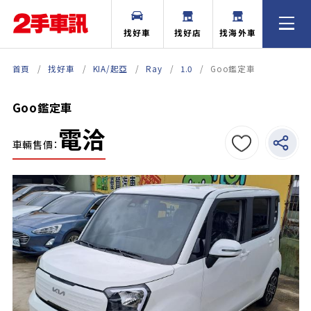
找好車
找好店
找海外車
首頁
找好車
KIA/起亞
Ray
1.0
Goo鑑定車
Goo鑑定車
電洽
車輛售價：