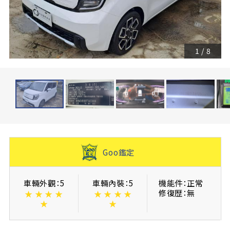
1
/
8
Goo鑑定
車輛外觀：5
車輛內裝：5
機能件：正常
修復歴：無
★
★
★
★
★
★
★
★
★
★