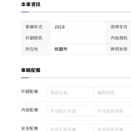
本車資訊
車輛年式
2018
領牌年月
外觀顏色
內裝顏色
所在地
桃園市
牌照狀態
車輛配備
外觀配備
電動天窗
輪圈規格
內裝配備
多功能方向盤
多功能資訊幕
安全配備
前座正面氣囊
後座側面氣囊