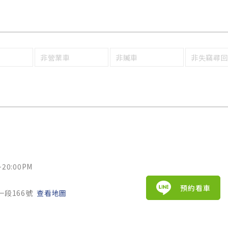
非營業車
非贓車
非失竊尋
20:00PM
預約看車
一段166號
查看地圖