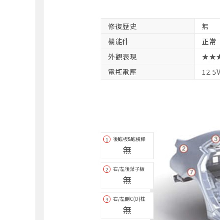
修復歴史
無
機能件
正常
外觀表現
★★
電瓶電壓
12.5
後底板&底橫樑
1
無
右/左後葉子板
2
無
右/左側C(D)柱
3
無