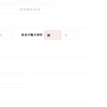
倒車顯影系統
後座分離式傾倒
有
無
有