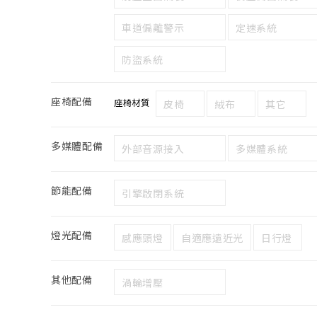
車道偏離警示
定速系統
防盜系統
座椅配備
座椅材質
皮椅
絨布
其它
多媒體配備
外部音源接入
多媒體系統
節能配備
引擎啟閉系統
燈光配備
感應頭燈
自適應遠近光
日行燈
其他配備
渦輪增壓