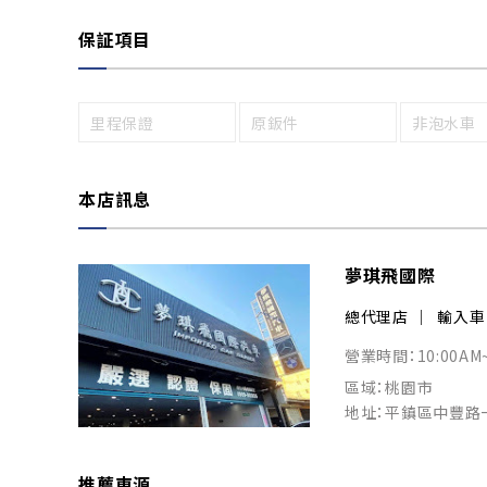
保証項目
里程保證
原鈑件
非泡水車
本店訊息
夢琪飛國際
總代理店
輸入車
營業時間：10:00AM~
區域：桃園市
地址：平鎮區中豐路
推薦車源