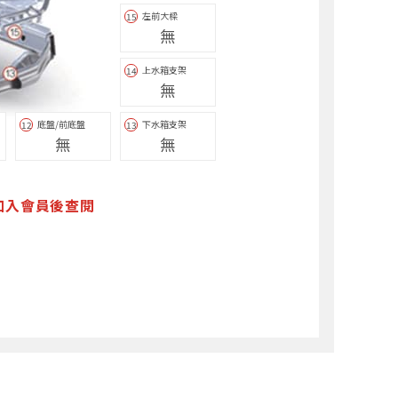
左前大樑
15
無
上水箱支架
14
無
底盤/前底盤
下水箱支架
12
13
無
無
加入會員後查閱