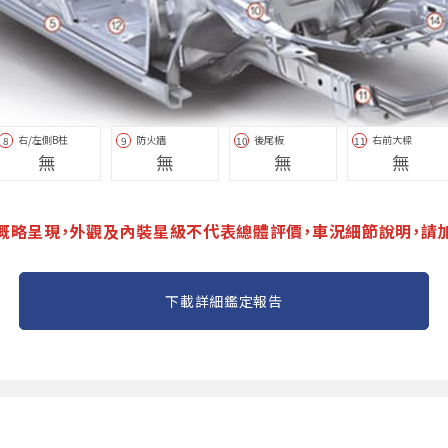
右/左側B柱
防火牆
後尾板
右前大樑
8
9
10
11
無
無
無
無
概略呈現，外觀及內裝星級不代表總體評價，車況細節說明，請
下載詳細鑑定報告