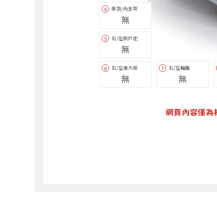
車頂/內支架
4
無
右/左側戶定
5
無
右/左後大樑
右/左輪艙
6
7
無
無
網頁內容僅為