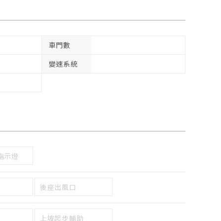
車門數
變速系統
指示燈
後座出風口
上坡起步輔助