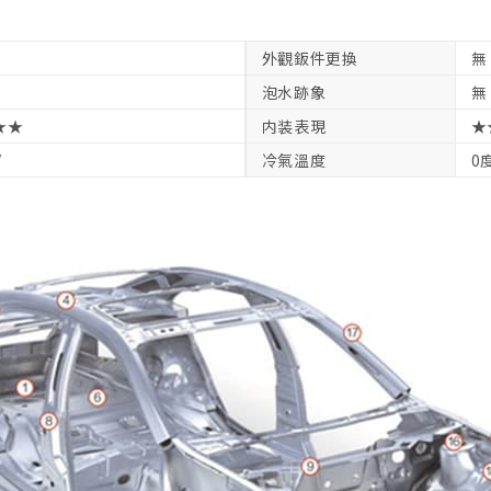
外觀鈑件更換
無
泡水跡象
無
★★
内装表現
★
V
冷氣溫度
0