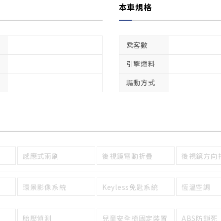
本車規格
乘客數
引擎燃料
驅動方式
感應式雨刷
後視鏡電動折疊
後視鏡方向
環景影像系統
Keyless免匙系統
恆溫空調
胎壓偵測
兒童安全椅固定裝置
ABS防鎖死