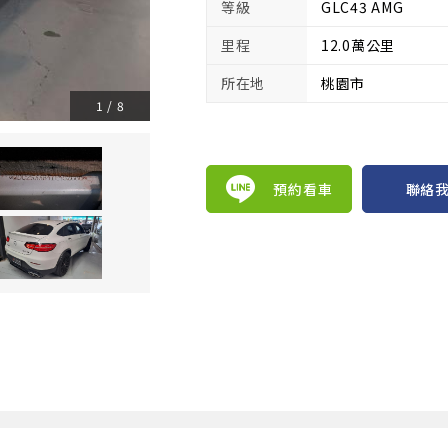
等級
GLC43 AMG
里程
12.0萬公里
所在地
桃園市
1
/
8
預約看車
聯絡