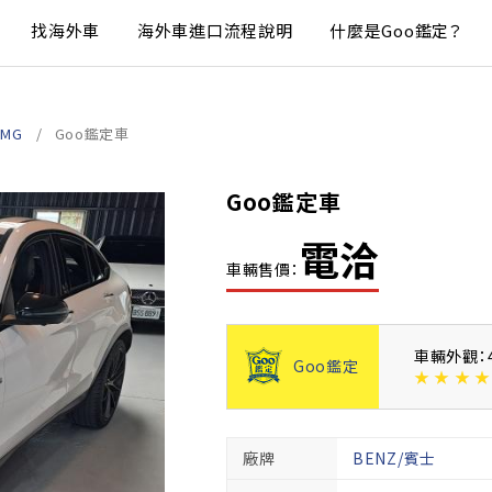
找海外車
海外車進口流程說明
什麼是Goo鑑定？
AMG
Goo鑑定車
Goo鑑定車
電洽
車輛售價：
車輛外觀：
Goo鑑定
★
★
★
★
廠牌
BENZ/賓士