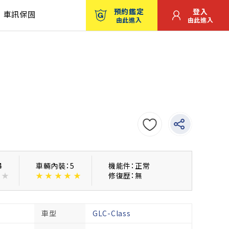
預約鑑定
登入
車訊保固
由此進入
由此進入
4
車輛內裝：5
機能件：正常
★
★
★
★
★
★
修復歴：無
車型
GLC-Class