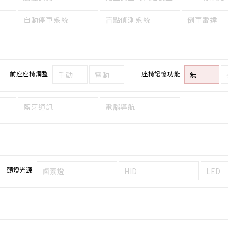
自動停車系統
盲點偵測系統
倒車雷達
前座座椅調整
座椅記憶功能
手動
電動
無
藍牙通訊
電腦導航
頭燈光源
鹵素燈
HID
LED