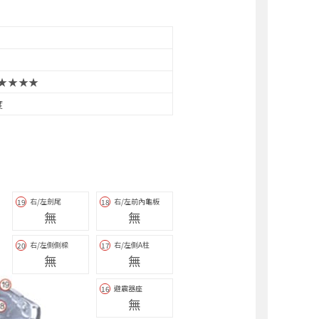
★★★★
度
右/左劍尾
右/左前內龜板
19
18
無
無
右/左側側樑
右/左側A柱
20
17
無
無
避震器座
16
無