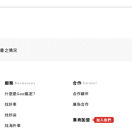
證書之情況
服務
合作
Businesses
Partner
什麼是Goo鑑定？
合作夥伴
找好車
廣告合作
找好店
車商加盟
加入我們
找海外車