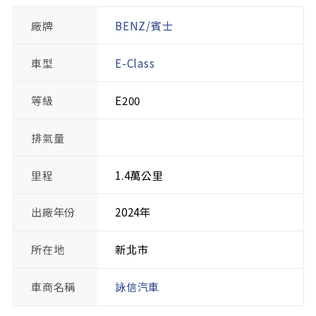
廠牌
BENZ/賓士
車型
E-Class
等級
E200
排氣量
里程
1.4萬公里
出廠年份
2024年
所在地
新北市
車商名稱
詠信汽車