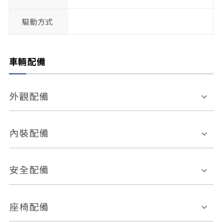
驅動方式
車輛配備
外觀配備
電動天窗
輪圈規格
內裝配備
感應式雨刷
後視鏡電動折疊
多功能方向盤
多功能資訊幕
安全配備
後視鏡方向指示燈
環景影像系統
Keyless免匙系統
前座正面氣囊
後座側面氣囊
座椅配備
恆溫空調
後座出風口