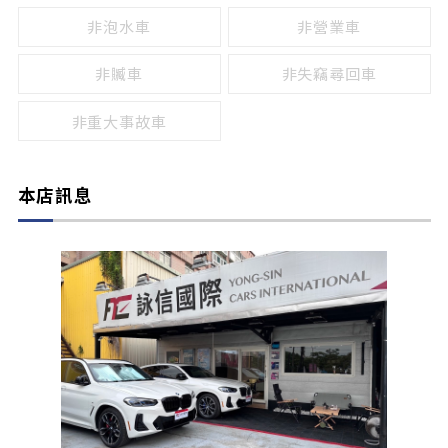
非泡水車
非營業車
非贓車
非失竊尋回車
非重大事故車
本店訊息