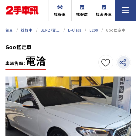
找好車
找好店
找海外車
首頁
找好車
BENZ/賓士
E-Class
E200
Goo鑑定車
Goo鑑定車
電洽
車輛售價：