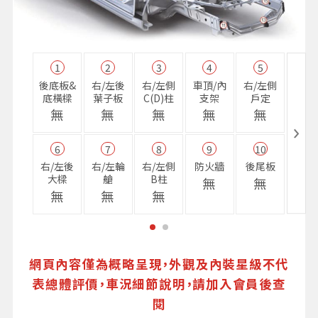
1
2
3
4
5
11
後底板&
右/左後
右/左側
車頂/內
右/左側
右前
底橫樑
葉子板
C(D)柱
支架
戶定
樑
無
無
無
無
無
無
6
7
8
9
10
16
右/左後
右/左輪
右/左側
防火牆
後尾板
避震
大樑
艙
B柱
座
無
無
無
無
無
無
網頁內容僅為概略呈現，外觀及內裝星級不代
表總體評價，車況細節說明，請加入會員後查
閱