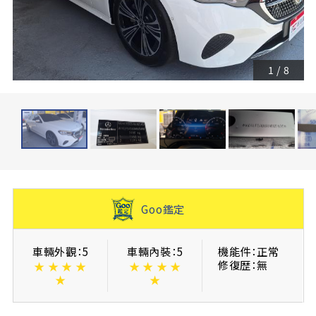
1
/
8
Goo鑑定
車輛外觀：5
車輛內裝：5
機能件：正常
修復歴：無
★
★
★
★
★
★
★
★
★
★