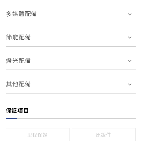
胎壓偵測
兒童安全椅固定裝置
座椅材質
多媒體配備
ABS防鎖死
上坡起步輔助
皮椅
絨布
車道偏離警示
定速系統
其它
外部音源接入
多媒體系統
節能配備
自動停車系統
盲點偵測系統
前座座椅調整
藍牙通訊
電腦導航
引擎啟閉系統
燈光配備
手動
電動
倒車雷達
倒車顯影系統
防盜系統
座椅記憶功能
感應頭燈
自適應遠近光
其他配備
無
有
日行燈
渦輪增壓
後座分離式傾倒
保証項目
頭燈光源
無
有
鹵素燈
HID
里程保證
原鈑件
LED