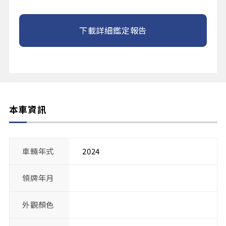
下載詳細鑑定報告
本車資訊
車輛年式
2024
領牌年月
外觀顏色