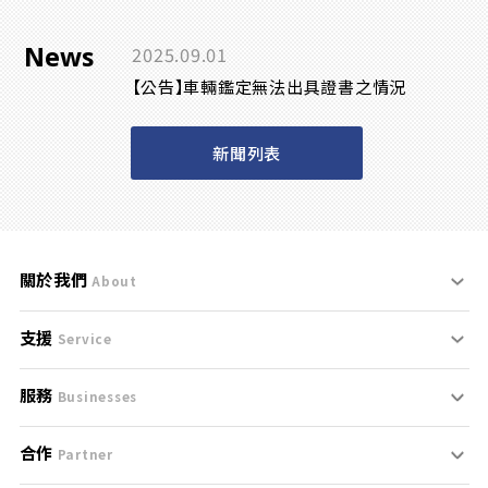
News
2025.09.01
【公告】車輛鑑定無法出具證書之情況
新聞列表
關於我們
About
支援
刊登規範
Service
服務
支援中心
服務條款
Businesses
合作
什麼是Goo鑑定？
聯絡我們
免責聲明
Partner