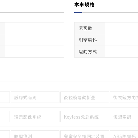
本車規格
乘客數
引擎燃料
驅動方式
感應式雨刷
後視鏡電動折疊
後視鏡方向
環景影像系統
Keyless免匙系統
恆溫空調
胎壓偵測
兒童安全椅固定裝置
ABS防鎖死