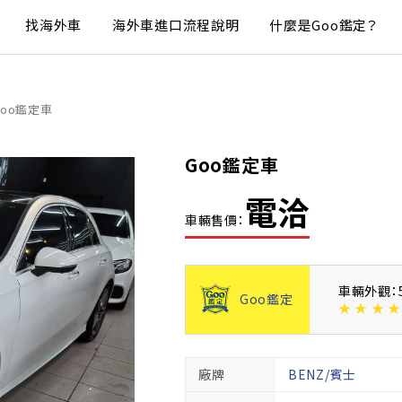
找海外車
海外車進口流程說明
什麼是Goo鑑定？
Goo鑑定車
Goo鑑定車
電洽
車輛售價：
車輛外觀：
Goo鑑定
★
★
★
★
廠牌
BENZ/賓士