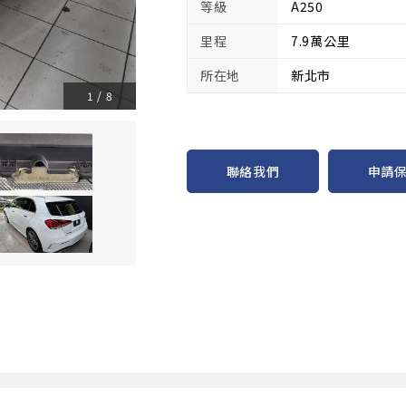
等級
A250
里程
7.9萬公里
所在地
新北市
1
/
8
申請
聯絡我們