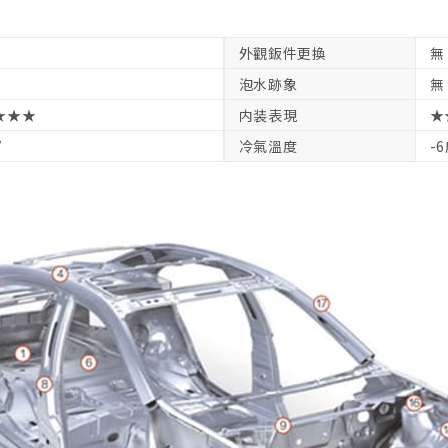
外觀鈑件更換
無
泡水跡象
無
★★★
内装表現
★
V
冷氣溫度
-