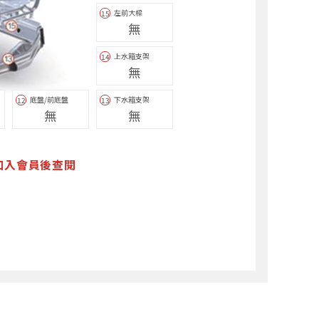
左前大樑
15
無
上水箱支架
14
無
底盤/前底盤
下水箱支架
12
13
無
無
加入會員後查閱