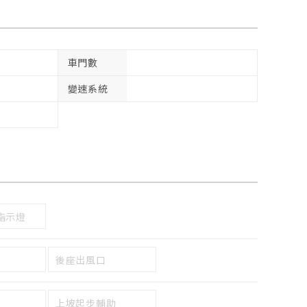
車門數
變速系統
指示燈
後座出風口
上坡起步輔助