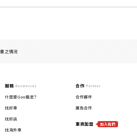
證書之情況
服務
合作
Businesses
Partner
什麼是Goo鑑定？
合作夥伴
找好車
廣告合作
找好店
車商加盟
加入我們
找海外車