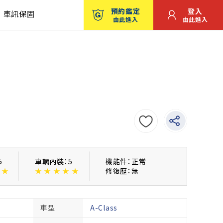
預約鑑定
登入
車訊保固
由此進入
由此進入
5
車輛內裝：5
機能件：正常
★
★
★
★
★
★
修復歴：無
車型
A-Class