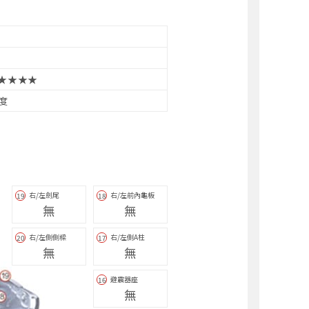
★★★★
6度
右/左劍尾
右/左前內龜板
19
18
無
無
右/左側側樑
右/左側A柱
20
17
無
無
避震器座
16
無