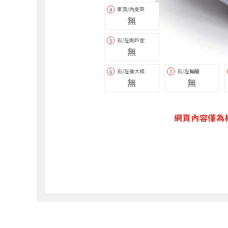
車頂/內支架
4
無
右/左側戶定
5
無
右/左後大樑
右/左輪艙
6
7
無
無
網頁內容僅為