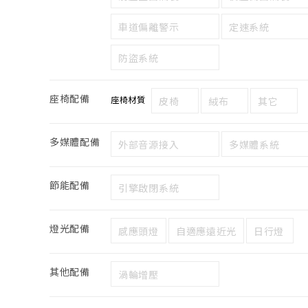
車道偏離警示
定速系統
防盜系統
座椅配備
座椅材質
皮椅
絨布
其它
多媒體配備
外部音源接入
多媒體系統
節能配備
引擎啟閉系統
燈光配備
感應頭燈
自適應遠近光
日行燈
其他配備
渦輪增壓