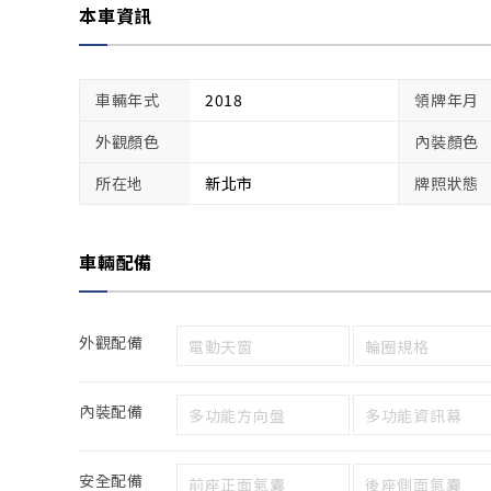
本車資訊
車輛年式
2018
領牌年月
外觀顏色
內裝顏色
所在地
新北市
牌照狀態
車輛配備
外觀配備
電動天窗
輪圈規格
內裝配備
多功能方向盤
多功能資訊幕
安全配備
前座正面氣囊
後座側面氣囊