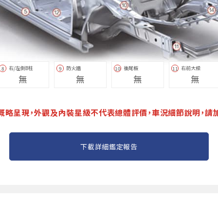
右/左側B柱
防火牆
後尾板
右前大樑
8
9
10
11
無
無
無
無
概略呈現，外觀及內裝星級不代表總體評價，車況細節說明，請
下載詳細鑑定報告