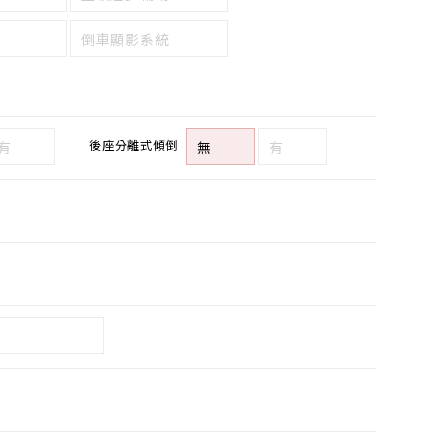
倒車顯影系統
後座分離式傾倒
有
無
有