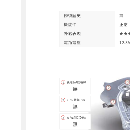
修復歴史
無
機能件
正常
外觀表現
★★
電瓶電壓
12.3
後底板&底橫樑
1
無
右/左後葉子板
2
無
右/左側C(D)柱
3
無