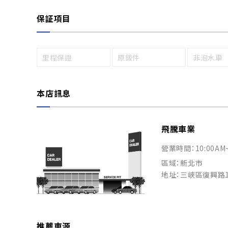
保証項目
里程保證
原鈑件
非泡水車
本店訊息
飛騰車業
營業時間：10:00AM
區域：新北市
地址：三峽區復興路1
推薦車源