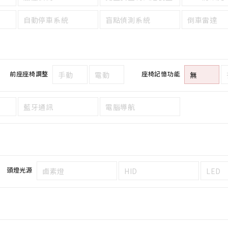
自動停車系統
盲點偵測系統
倒車雷達
前座座椅調整
座椅記憶功能
手動
電動
無
藍牙通訊
電腦導航
頭燈光源
鹵素燈
HID
LED