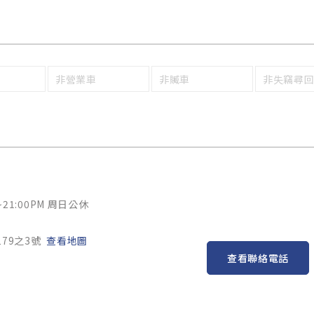
非營業車
非贓車
非失竊尋
~21:00PM 周日公休
79之3號
查看地圖
查看聯絡電話